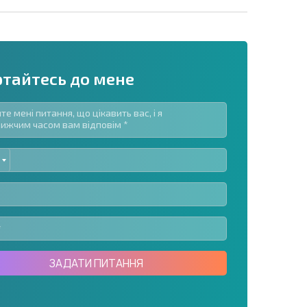
ртайтесь до мене
ED
озсилку | Натискаючи кнопку, ви дозволяєте
TES
їх даних.
Надіслати повідомлення
ЗАДАТИ ПИТАННЯ