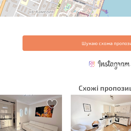
Шукаю схожа пропози
ЩОРІЧНІ
РОЗШИРЕНА
ВИТРАТИ ПРИ
ВИТРАТИ НА
ДЕ
ОТНА
КУПІВЛІ
УТРИМАННЯ
ПРИБУТК
РАМА
НЕРУХОМОСТІ
НЕРУХОМОСТІ
6%?
Схожі пропозиц
в'язкові для заповнення
Підписатися на р
використання сво