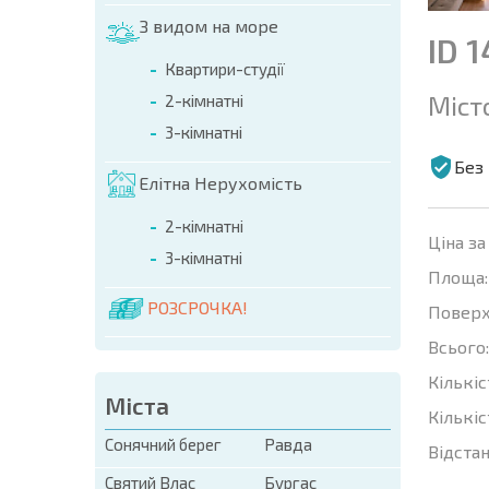
З видом на море
ID 
Квартири-студії
Міст
2-кімнатні
3-кімнатні
Без 
Елітна Нерухомість
2-кімнатні
Ціна за
3-кімнатні
Площа:
РОЗСРОЧКА!
Поверх
Всього:
Кількіс
Міста
Кількіс
Сонячний берег
Равда
Відстан
Святий Влас
Бургас