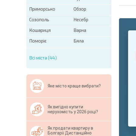
Приморсько
Обзор
Созополь
Несебр
Кошариця
Варна
+1
United
States
Поморіє
Бяла
+1
Всі міста (44)
* Поля обо
Свернут
Яке місто краще вибрати?
Як вигідно купити
нерухомість у 2026 році?
Як продати квартиру в
Болгарії Дистанційно