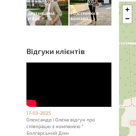
+
ДИСТАНЦІЙНА
РОЗСТРОЧКА В
−
УГОДА
БОЛГАРІЇ
Вiдгуки клієнтів
17-03-2025
Олександр і Олена відгук про
співпрацю з компанією "
Болгарський Дім»