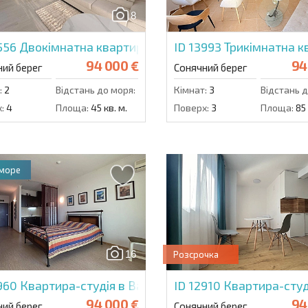
8
5556
Двокімнатна квартира у Віп Лімітед
ID 13993
Трикімнатна к
94 000 €
94
ний берег
Сонячний берег
:
2
Відстань до моря:
700 м.
Кімнат:
3
Відстань д
:
4
Площа:
45 кв. м.
Поверх:
3
Площа:
85 
 море
16
Розсрочка
5960
Квартира-студія в Вавилон
ID 12910
Квартира-студі
94 000 €
94
ний берег
Сонячний берег