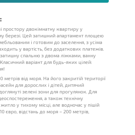
:
зі простору двокімнатну квартиру у
му березі. Цей затишний апартамент площею
мебльованим і готовим до заселення, з усіма
одить у вартість, без додаткових платежів.
 затишну спальню з двома ліжками, ванну
 Класичний варіант для будь-яких цілей:
я!
0 метрів від моря. На його закритій території
асейн для дорослих і дітей, дитячий
доглянуті зелені зони для прогулянок. Для
деоспостереження, а також технічну
житло у тихому місці, але водночас у пішій
10 євро, відстань до моря – 200 метрів,