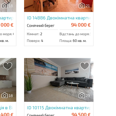
18
21
Надіслати повідомлення
вартира в Сонячному Березі
ID 14886
Двокімнатна квартира в Роял С
 000 €
94 000 €
Сонячний берег
о моря:
600 м.
Кімнат:
2
Відстань до моря:
500 м.
кв. м.
Поверх:
4
Площа:
60 кв. м.
18
29
я в Вілла Арія
ID 10115
Двокімнатна квартира в ВІП Ста
 400 €
94 500 €
Сонячний берег