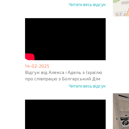
Читати весь відгук
НОВА 
ПОЛЬ
14-02-2025
ПРОГ
Відгук від Алекса і Адель з Ізраїлю
+1
United
про співпрацю з Болгарський Дім
States
Читати весь відгук
+1
* Поля обо