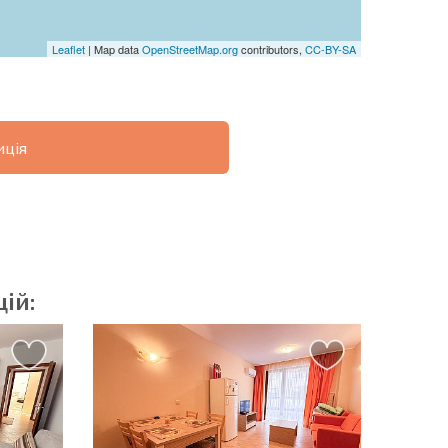
Leaflet
| Map data
OpenStreetMap.org
contributors,
CC-BY-SA
ція
ОВІСТЬ
ДИСТАНЦІЙНА
РОЗСТРОЧКА В
УГОДА
БОЛГАРІЇ
ій:
озсилку | Натискаючи кнопку, ви дозволяєте
їх даних.