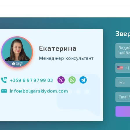
Зве
Екатерина
в'язкові для заповнення
Менеджер консультант
ь форму
+1
UNIT
Підписатися на р
STA
використання сво
+1
+359 8 97 97 99 03
info@bolgarskiydom.com