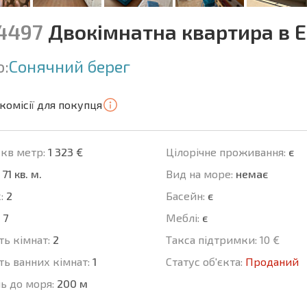
14497
Двокімнатна квартира в Е
о:
Сонячний берег
комісії для покупця
 кв метр:
1 323 €
Цілорічне проживання:
є
71 кв. м.
Вид на море:
немає
:
2
Баcейн:
є
7
Меблі:
є
ть кімнат:
2
Такса підтримки:
10 €
ть ванних кімнат:
1
Статус об'єкта:
Проданий
ь до моря:
200 м