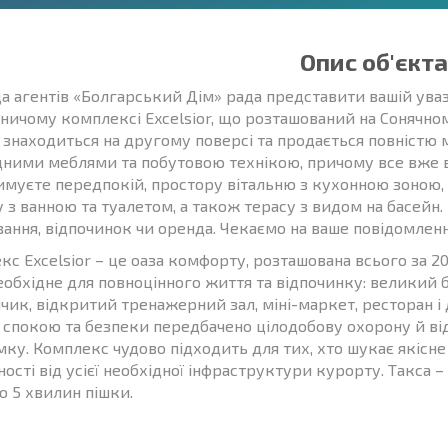
Опис об'єкта
а агентів «Болгарський Дім» рада представити вашій ува
ничому комплексі Excelsior, що розташований на Сонячно
. знаходиться на другому поверсі та продається повністю 
дними меблями та побутовою технікою, причому все вже вх
имуєте передпокій, простору вітальню з кухонною зоною,
 з ванною та туалетом, а також терасу з видом на басейн.
ання, відпочинок чи оренда. Чекаємо на ваше повідомленн
с Excelsior – це оаза комфорту, розташована всього за 20
еобхідне для повноцінного життя та відпочинку: великий б
чик, відкритий тренажерний зал, міні-маркет, ресторан і 
 спокою та безпеки передбачено цілодобову охорону й ві
ку. Комплекс чудово підходить для тих, хто шукає якісне 
ості від усієї необхідної інфраструктури курорту. Такса – 
о 5 хвилин пішки.