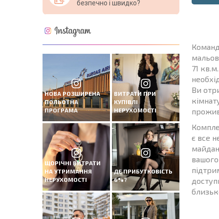
безпечно і швидко?
Команд
мальов
71 кв.м
необхі
Ви отр
НОВА РОЗШИРЕНА
ВИТРАТИ ПРИ
кімнату
ПОЛЬОТНА
КУПІВЛІ
ПРОГРАМА
НЕРУХОМОСТІ
прожив
Комплек
є все н
майдан
вашого
ЩОРІЧНІ ВИТРАТИ
підтрим
НА УТРИМАННЯ
ДЕ ПРИБУТКОВІСТЬ
НЕРУХОМОСТІ
6%?
доступн
близьк