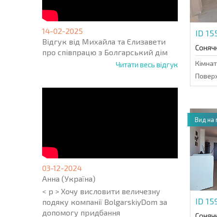
14-02-2025
ID 1
Відгук від Михайла та Єлизавети
Соняч
про співпрацю з Болгарський дім
Кімнат
Читати весь відгук
Поверх
Вид на
03-12-2024
Анна (Україна)
< p > Хочу висловити величезну
ID 1
подяку компанії BolgarskiyDom за
допомогу придбання
Соняч