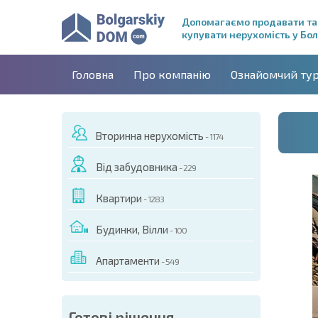
Допомагаємо продавати та
купувати нерухомість у Бол
Головна
Про компанію
Ознайомчий ту
Вторинна нерухомість
- 1174
Від забудовника
- 229
Квартири
- 1283
Будинки, Вілли
- 100
Апартаменти
- 549
ДЕО ЦЬОГО ОБ'ЄКТА
Готові рішення