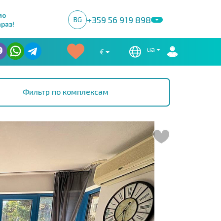
мо
+359 56 919 898
BG
раз!
ua
€
Фильтр по комплексам