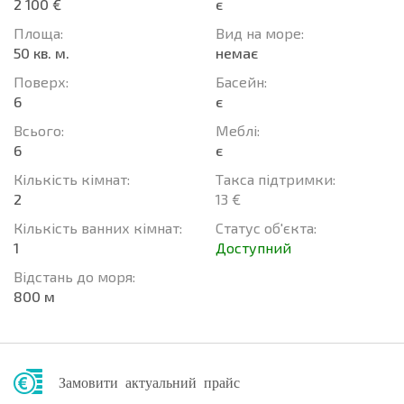
2 100 €
є
Площа:
Вид на море:
50 кв. м.
немає
Поверх:
Баcейн:
6
є
Всього:
Меблі:
6
є
Кількість кімнат:
Такса підтримки:
2
13 €
Кількість ванних кімнат:
Статус об'єкта:
1
Доступний
Відстань до моря:
800 м
Замовити актуальний прайс