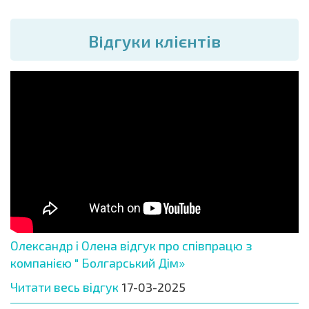
Вiдгуки клієнтів
Олександр і Олена відгук про співпрацю з
компанією " Болгарський Дім»
Читати весь відгук
17-03-2025