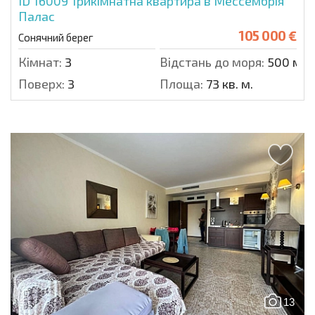
ID 16009
Трикімнатна квартира в Мессембрія
Палас
105 000 €
Сонячний берег
Кімнат:
3
Відстань до моря:
500 м.
Поверх:
3
Площа:
73 кв. м.
13