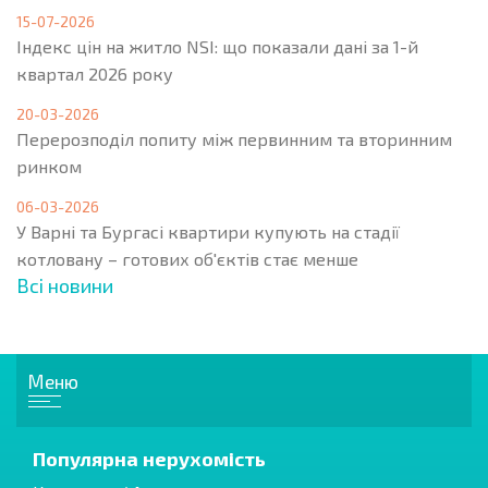
15-07-2026
Індекс цін на житло NSI: що показали дані за 1-й
квартал 2026 року
20-03-2026
Перерозподіл попиту між первинним та вторинним
ринком
06-03-2026
У Варні та Бургасі квартири купують на стадії
котловану – готових об'єктів стає менше
Всі новини
Меню
Популярна нерухомість