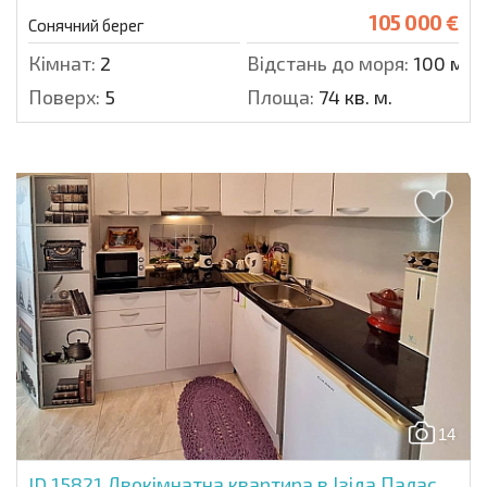
105 000 €
Сонячний берег
Кімнат:
2
Відстань до моря:
100 м.
Поверх:
5
Площа:
74 кв. м.
14
ID 15821
Двокімнатна квартира в Ізіда Палас