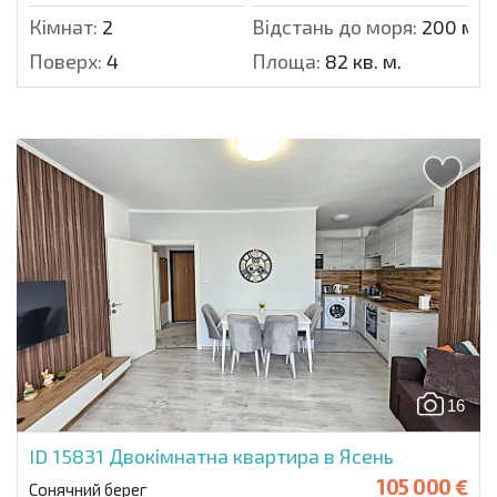
Кімнат:
2
Відстань до моря:
200 м.
Поверх:
4
Площа:
82 кв. м.
16
ID 15831
Двокімнатна квартира в Ясень
105 000 €
Сонячний берег