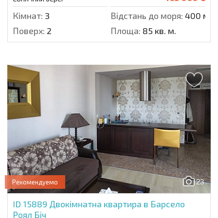
Кімнат:
3
Відстань до моря:
400 м.
Поверх:
2
Площа:
85 кв. м.
23
Рекомендуемо
ID 15889
Двокімнатна квартира в Барсело
Роял Біч