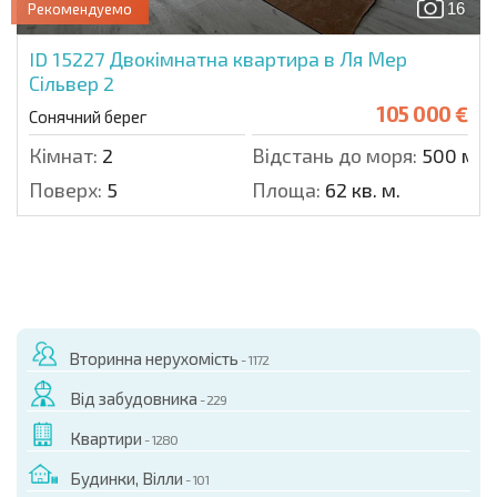
16
Рекомендуемо
ID 15227
Двокімнатна квартира в Ля Мер
Сільвер 2
105 000 €
Сонячний берег
Кімнат:
2
Відстань до моря:
500 м.
Поверх:
5
Площа:
62 кв. м.
Вторинна нерухомість
- 1172
Від забудовника
- 229
Квартири
- 1280
Будинки, Вілли
- 101