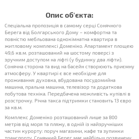
Опис об'єкта:
Спеціальна пропозиція в самому серці Сонячного
Берега від Болгарського Дому – комфортна та
повністю мебльована однокімнатна квартира в
житловому комплексі Доменіко. Апартамент площею
49,6 кв.м. розташований на шостому поверсі з
зручним доступом на ліфті (у будинку два ліфти).
Сонячна сторона та вид на басейн створюють приємну
атмосферу. У квартирі є все необхідне для
проживання: духовка, вбудована посудомийна
машина, пральна машина, телевізор та додаткова
побутова техніка. Передбачена можливість купівлі в
розстрочку. Річна такса підтримки становить 13 євро
за кв.м.
Комплекс Доменіко розташований лише за 800
метрів від моря та пляжу, в одній із найзручніших
частин курорту: поруч магазини, кафе та зупинки
транспорту. Сонячний Берег має найбільш розвинену