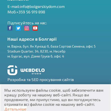
E-mail:
info@bolgarskiydom.com
Моб:+359 56 919 898
Підписуйтесь на нас:
Наші адреси в Болгарії
м.
Варна
,
бул. Ян Хуніаді 6, база Сортові Семена, офіс 5
Stadium Quarter, 34
,
8230
, м.
Несебр
RU
м.
Бургас
,
вул. Даме Груєв 6, офіс 4
€
EN
$
UA
Розробка та SEO просування сайтів
₽
PL
Мы используем файлы cookie, щоб забезпечити вам
кращу роботу на нашому веб-сайті. Якщо ви
₴
DE
продовжите, ми припустимо, що ви погоджуєтесь
отримати всі файли cookie на нашому веб-сайті.
zł
BG
ЕИК 201160903
Детальніше