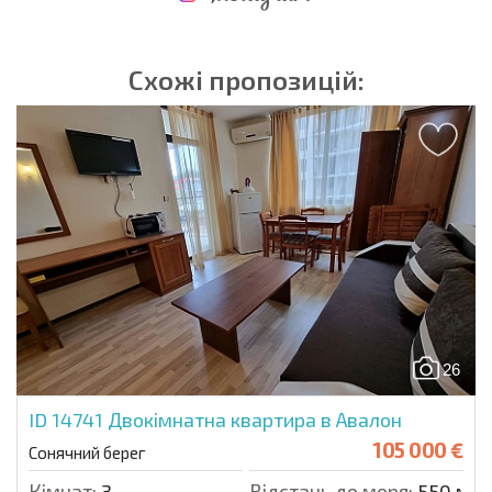
НОВА РОЗШИРЕНА ПОЛЬОТНА ПРОГРАМА
ВИТРАТИ ПРИ КУПІВЛІ НЕРУХОМОСТІ
ЩОРІЧНІ ВИТРАТИ НА УТРИМАННЯ НЕРУХОМОСТІ
Схожі пропозицій:
26
ID 14741
Двокімнатна квартира в Авалон
105 000 €
Сонячний берег
Кімнат:
3
Відстань до моря:
550 м.