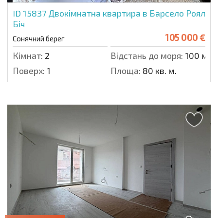
ID 15837
Двокімнатна квартира в Барсело Роял
Біч
105 000 €
Сонячний берег
Кімнат:
2
Відстань до моря:
100 м.
Поверх:
1
Площа:
80 кв. м.