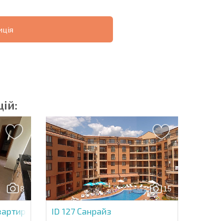
ція
ОВІСТЬ
ДИСТАНЦІЙНА
РОЗСТРОЧКА В
УГОДА
БОЛГАРІЇ
ій:
озсилку | Натискаючи кнопку, ви дозволяєте
їх даних.
8
15
Надіслати повідомлення
вартира в Холідей Форт Гольф Клуб
ID 127
Санрайз