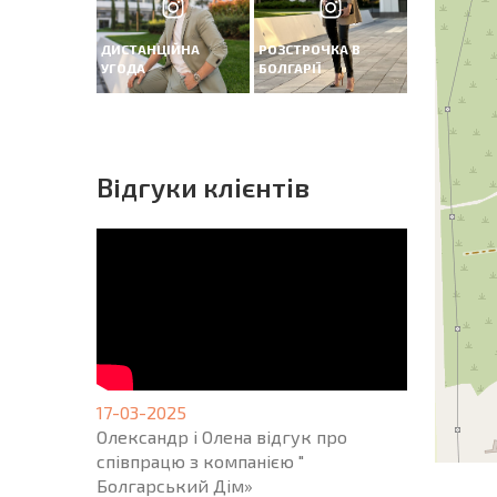
ДИСТАНЦІЙНА
РОЗСТРОЧКА В
УГОДА
БОЛГАРІЇ
Вiдгуки клієнтів
17-03-2025
Олександр і Олена відгук про
співпрацю з компанією "
Болгарський Дім»