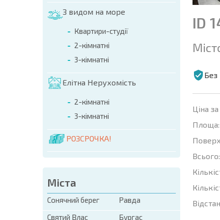
З видом на море
ID 
Квартири-студії
Міст
2-кімнатні
3-кімнатні
Без 
Елітна Нерухомість
2-кімнатні
Ціна за
3-кімнатні
Площа:
РОЗСРОЧКА!
Поверх
Всього:
Кількіс
Міста
Кількіс
Сонячний берег
Равда
Відстан
Святий Влас
Бургас