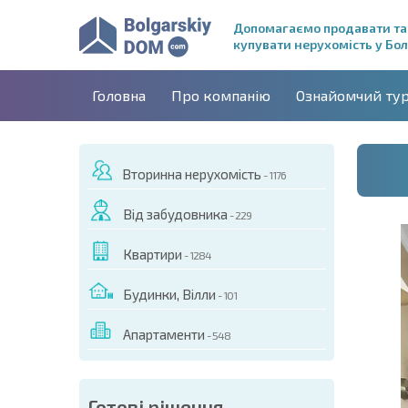
Допомагаємо продавати та
купувати нерухомість у Бол
Головна
Про компанію
Ознайомчий ту
Вторинна нерухомість
- 1176
Від забудовника
- 229
Квартири
- 1284
Будинки, Вілли
- 101
Апартаменти
- 548
ДЕО ЦЬОГО ОБ'ЄКТА
Готові рішення