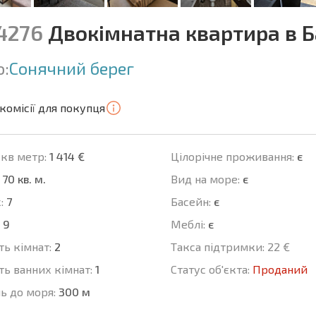
14276
Двокімнатна квартира в 
о:
Сонячний берег
комісії для покупця
 кв метр:
1 414 €
Цілорічне проживання:
є
70 кв. м.
Вид на море:
є
:
7
Баcейн:
є
9
Меблі:
є
ть кімнат:
2
Такса підтримки:
22 €
ть ванних кімнат:
1
Статус об'єкта:
Проданий
ь до моря:
300 м