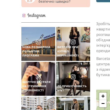
безпечно і швидко?
Зробіть
кварти
розташ
об’єдн
інтер’є
НОВА РОЗШИРЕНА
ВИТРАТИ ПРИ
оренди
ПОЛЬОТНА
КУПІВЛІ
ПРОГРАМА
НЕРУХОМОСТІ
Barcel
централ
з підз
бутика
ЩОРІЧНІ ВИТРАТИ
НА УТРИМАННЯ
ДЕ ПРИБУТКОВІСТЬ
НЕРУХОМОСТІ
6%?
+
−