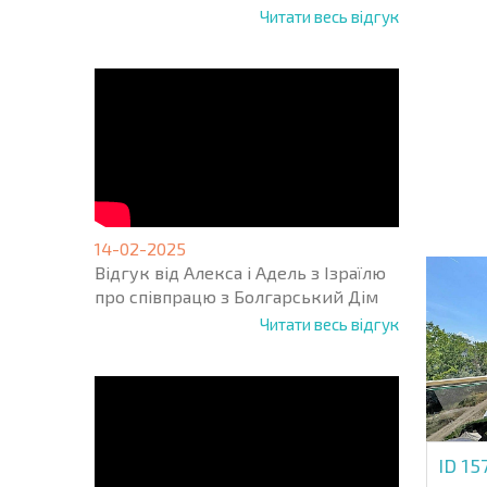
Читати весь відгук
НОВА 
ПОЛЬ
ПРОГ
+1
United
States
+1
14-02-2025
Відгук від Алекса і Адель з Ізраїлю
* Поля обо
про співпрацю з Болгарський Дім
Читати весь відгук
ID 15