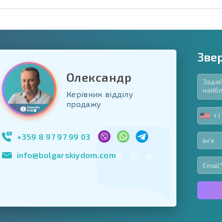
Зве
Олександр
Керівник відділу
в'язкові для заповнення
продажу
ь форму
+1
UNIT
Підписатися на р
STA
використання сво
+1
+359 8 97 97 99 03
info@bolgarskiydom.com