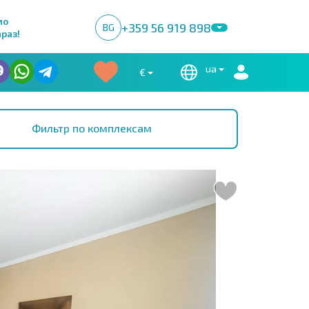
мо
+359 56 919 898
BG
раз!
ua
€
Фильтр по комплексам