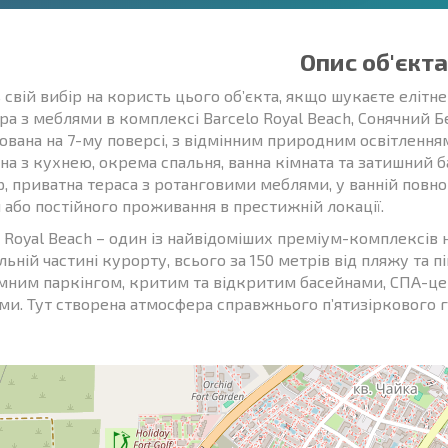
Опис об'єкта
 свій вибір на користь цього об’єкта, якщо шукаєте елітне
ра з меблями в комплексі Barcelo Royal Beach, Сонячний 
ована на 7-му поверсі, з відмінним природним освітлення
ана з кухнею, окрема спальня, ванна кімната та затишний 
р, приватна тераса з ротанговими меблями, у ванній повно
 або постійного проживання в престижній локації.
o Royal Beach – один із найвідоміших преміум-комплексів 
ьній частині курорту, всього за 150 метрів від пляжу та п
емним паркінгом, критим та відкритим басейнами, СПА-ц
ми. Тут створена атмосфера справжнього п’ятизіркового го