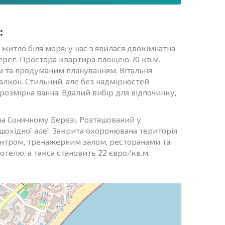
:
 житло біля моря: у нас з’явилася двокімнатна
Берег. Простора квартира площею 70 кв.м.
м та продуманим плануванням. Вітальня
балкон. Стильний, але без надмірностей
розмірна ванна. Вдалий вибір для відпочинку,
на Сонячному Березі. Розташований у
ішохідної алеї. Закрита охоронювана територія
ентром, тренажерним залом, ресторанами та
телю, а такса становить 22 євро/кв.м.