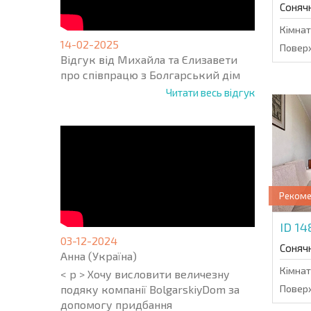
Соняч
Кімнат
14-02-2025
Поверх
Відгук від Михайла та Єлизавети
про співпрацю з Болгарський дім
Читати весь відгук
Реком
ID 1
03-12-2024
Соняч
Анна (Україна)
Кімнат
< p > Хочу висловити величезну
подяку компанії BolgarskiyDom за
Поверх
допомогу придбання