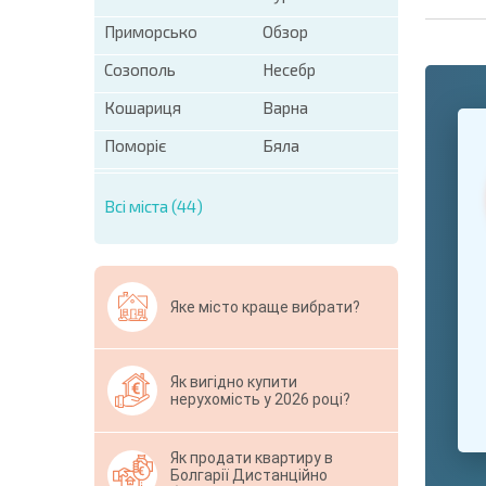
Приморсько
Обзор
Созополь
Несебр
Кошариця
Варна
+1
United
States
Поморіє
Бяла
+1
Всі міста (44)
* Поля обо
Свернут
Яке місто краще вибрати?
Як вигідно купити
нерухомість у 2026 році?
Як продати квартиру в
Болгарії Дистанційно