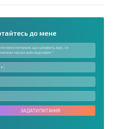
ртайтесь до мене
ED
озсилку | Натискаючи кнопку, ви дозволяєте
TES
їх даних.
Надіслати повідомлення
ЗАДАТИ ПИТАННЯ