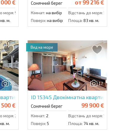
 000 €
от
99 216 €
Сонячний берег
о моря:
900 м.
Кімнат:
на вибір
Відстань до моря:
500 м.
кв. м.
Поверх:
на вибір
Площа:
83 кв. м.
Вид на море
28
17
вартира в Вічна-Р
ID 15345
Двокімнатна квартира в Роял Б
 500 €
99 900 €
Сонячний берег
о моря:
200 м.
Кімнат:
2
Відстань до моря:
100 м.
кв. м.
Поверх:
5
Площа:
74 кв. м.