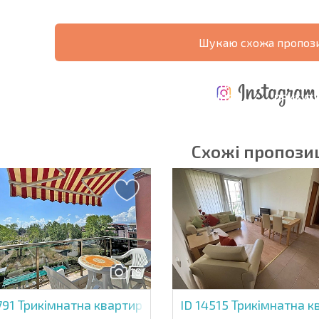
Шукаю схожа пропози
ЩОРІЧНІ
РОЗШИРЕНА
ВИТРАТИ ПРИ
ВИТРАТИ НА
ДЕ
ОТНА
КУПІВЛІ
УТРИМАННЯ
ПРИБУТК
РАМА
НЕРУХОМОСТІ
НЕРУХОМОСТІ
6%?
Схожі пропозиц
в'язкові для заповнення
Підписатися на р
використання сво
19
791
Трикімнатна квартира в віп Парк
ID 14515
Трикімнатна к