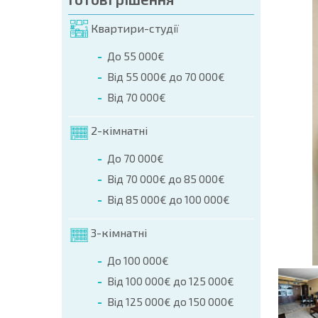
мовлення (Ім'я, E-mail, Телефон)
Квартири-студії
ння
До 55 000€
а телефоном:
Від 55 000€ до 70 000€
+359 8 9797 99 03
Від 70 000€
2-кімнатні
До 70 000€
Від 70 000€ до 85 000€
Від 85 000€ до 100 000€
3-кімнатні
До 100 000€
Від 100 000€ до 125 000€
Від 125 000€ до 150 000€