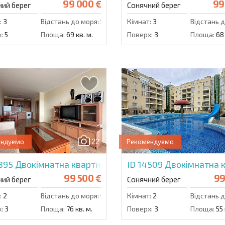
99 000 €
99
ний берег
Сонячний берег
:
3
Відстань до моря:
500 м.
Кімнат:
3
Відстань д
:
5
Площа:
69 кв. м.
Поверх:
3
Площа:
68 
22
ендуемо
Рекомендуемо
4895
Двокімнатна квартира в Централ Плаза
ID 14509
Двокімнатна к
99 500 €
99
ний берег
Сонячний берег
:
2
Відстань до моря:
600 м.
Кімнат:
2
Відстань д
:
3
Площа:
76 кв. м.
Поверх:
3
Площа:
55 