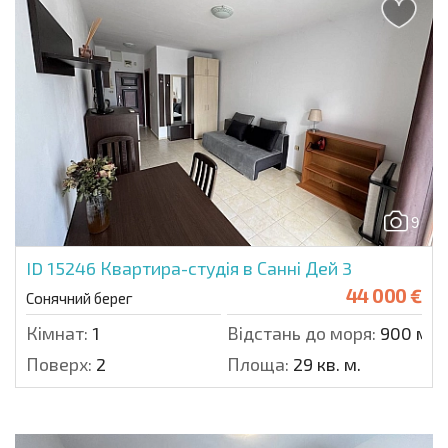
9
ID 15246
Квартира-студія в Санні Дей 3
44 000 €
Сонячний берег
Кімнат:
1
Відстань до моря:
900 м.
Поверх:
2
Площа:
29 кв. м.