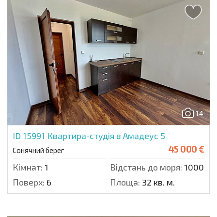
14
ID 15991
Квартира-студія в Амадеус 5
45 000 €
Сонячний берег
Кімнат:
1
Відстань до моря:
1000 м.
Поверх:
6
Площа:
32 кв. м.