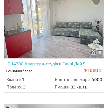
15
ID 14380
Квартира-студія в Санні Дей 5
44 000 €
Сонячний берег
Кімнат:
1
Відстань до моря:
4000 м.
Поверх:
3
Площа:
33 кв. м.