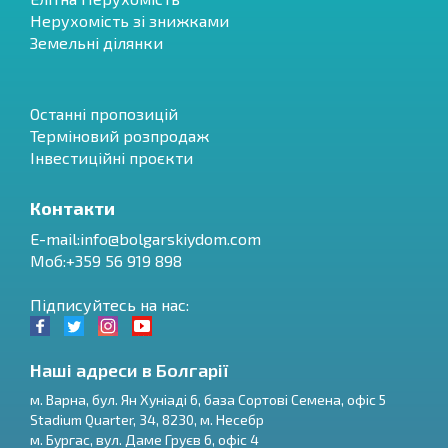
Нерухомість зі знижками
Земельні ділянки
Останні пропозицій
Терміновий розпродаж
Інвестиційні проєкти
Контакти
E-mail:
info@bolgarskiydom.com
Моб:+359 56 919 898
Підписуйтесь на нас:
Наші адреси в Болгарії
м.
Варна
,
бул. Ян Хуніаді 6, база Сортові Семена, офіс 5
Stadium Quarter, 34
,
8230
, м.
Несебр
RU
м.
Бургас
,
вул. Даме Груєв 6, офіс 4