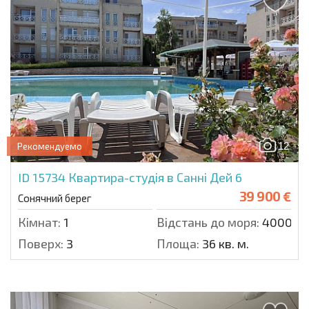
12
Рекомендуемо
ID 15734
Квартира-студія в Санні Дей 6
39 900 €
Сонячний берег
Кімнат:
1
Відстань до моря:
4000 м.
Поверх:
3
Площа:
36 кв. м.