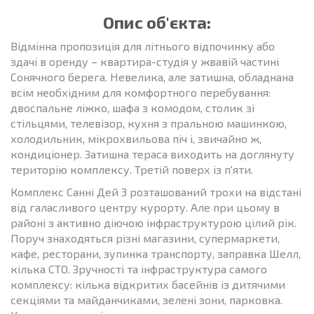
Опис об'єкта:
Відмінна пропозиція для літнього відпочинку або
здачі в оренду – квартира-студія у жвавій частині
Сонячного берега. Невелика, але затишна, обладнана
всім необхідним для комфортного перебування:
двоспальне ліжко, шафа з комодом, столик зі
стільцями, телевізор, кухня з пральною машинкою,
холодильник, мікрохвильова піч і, звичайно ж,
кондиціонер. Затишна тераса виходить на доглянуту
територію комплексу. Третій поверх із п'яти.
Комплекс Санні Дей 3 розташований трохи на відстані
від галасливого центру курорту. Але при цьому в
районі з активно діючою інфраструктурою цілий рік.
Поруч знаходяться різні магазини, супермаркети,
кафе, ресторани, зупинка транспорту, заправка Шелл,
кілька СТО. Зручності та інфраструктура самого
комплексу: кілька відкритих басейнів із дитячими
секціями та майданчиками, зелені зони, парковка.