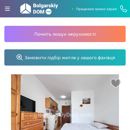
Працюємо прямо зараз!
Почніть пошук нерухомості
Замовити підбір житла у нашого фахівця