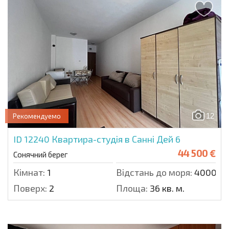
12
Рекомендуемо
ID 12240
Квартира-студія в Санні Дей 6
44 500 €
Сонячний берег
Кімнат:
1
Відстань до моря:
4000 м.
Поверх:
2
Площа:
36 кв. м.