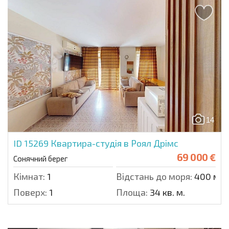
14
ID 15269
Квартира-студія в Роял Дрімс
69 000 €
Сонячний берег
Кімнат:
1
Відстань до моря:
400 м.
Поверх:
1
Площа:
34 кв. м.