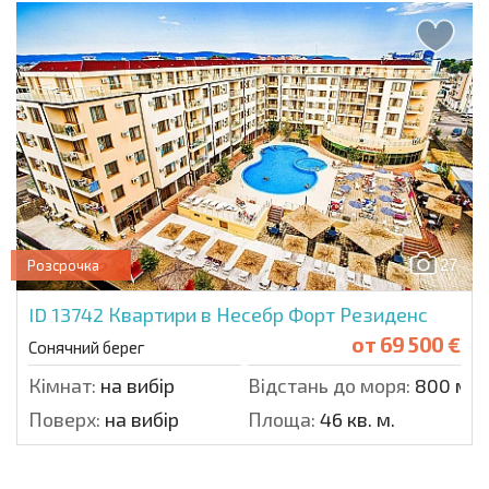
27
Розсрочка
ID 13742
Квартири в Несебр Форт Резиденс
от
69 500 €
Сонячний берег
Кімнат:
на вибір
Відстань до моря:
800 м.
Поверх:
на вибір
Площа:
46 кв. м.