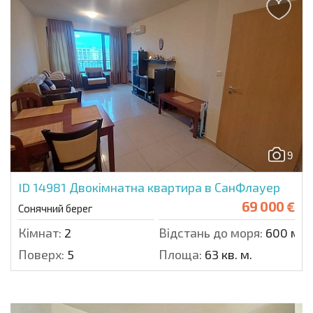
9
ID 14981
Двокімнатна квартира в СанФлауер
69 000 €
Сонячний берег
Кімнат:
2
Відстань до моря:
600 м.
Поверх:
5
Площа:
63 кв. м.