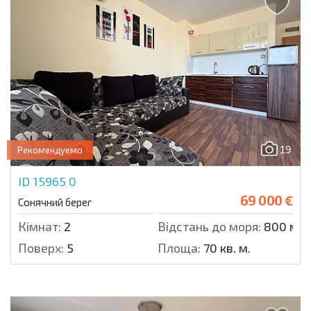
19
Рекомендуемо
ID 15965
0
69 000 €
Сонячний берег
Кімнат:
2
Відстань до моря:
800 м.
Поверх:
5
Площа:
70 кв. м.