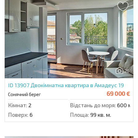
26
ID 13907
Двокімнатна квартира в Амадеус 19
69 000 €
Сонячний берег
Кімнат:
2
Відстань до моря:
600 м.
Поверх:
6
Площа:
99 кв. м.