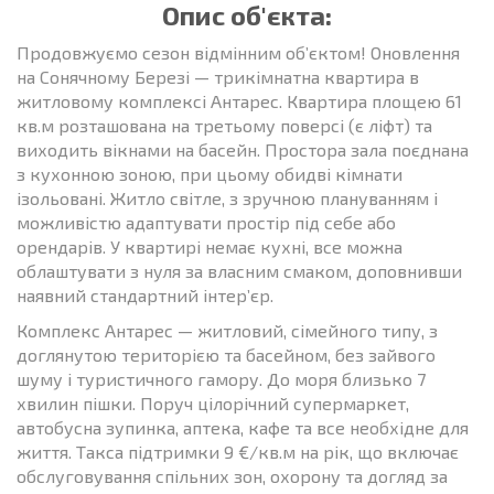
Опис об'єкта:
Продовжуємо сезон відмінним об’єктом! Оновлення
на Сонячному Березі — трикімнатна квартира в
житловому комплексі Антарес. Квартира площею 61
кв.м розташована на третьому поверсі (є ліфт) та
виходить вікнами на басейн. Простора зала поєднана
з кухонною зоною, при цьому обидві кімнати
ізольовані. Житло світле, з зручною плануванням і
можливістю адаптувати простір під себе або
орендарів. У квартирі немає кухні, все можна
облаштувати з нуля за власним смаком, доповнивши
наявний стандартний інтер’єр.
Комплекс Антарес — житловий, сімейного типу, з
доглянутою територією та басейном, без зайвого
шуму і туристичного гамору. До моря близько 7
хвилин пішки. Поруч цілорічний супермаркет,
автобусна зупинка, аптека, кафе та все необхідне для
життя. Такса підтримки 9 €/кв.м на рік, що включає
обслуговування спільних зон, охорону та догляд за