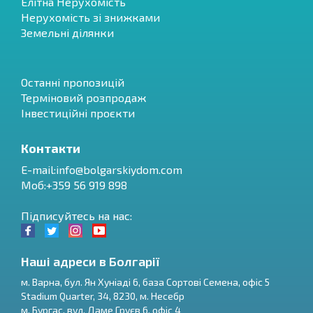
Елітна Нерухомість
Нерухомість зі знижками
Земельні ділянки
Останні пропозицій
Терміновий розпродаж
Інвестиційні проєкти
Контакти
E-mail:
info@bolgarskiydom.com
Моб:+359 56 919 898
Підписуйтесь на нас:
Наші адреси в Болгарії
м.
Варна
,
бул. Ян Хуніаді 6, база Сортові Семена, офіс 5
Stadium Quarter, 34
,
8230
, м.
Несебр
RU
м.
Бургас
,
вул. Даме Груєв 6, офіс 4