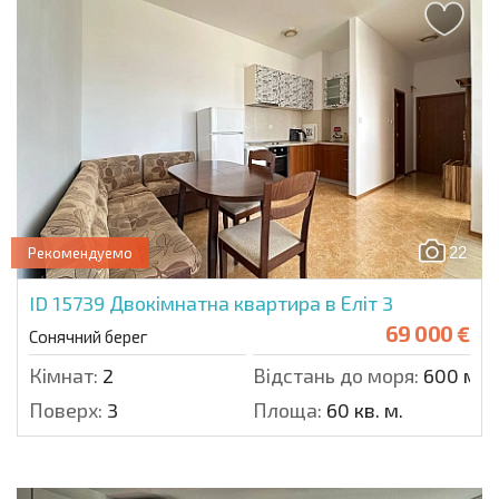
22
Рекомендуемо
ID 15739
Двокімнатна квартира в Еліт 3
69 000 €
Сонячний берег
Кімнат:
2
Відстань до моря:
600 м.
Поверх:
3
Площа:
60 кв. м.