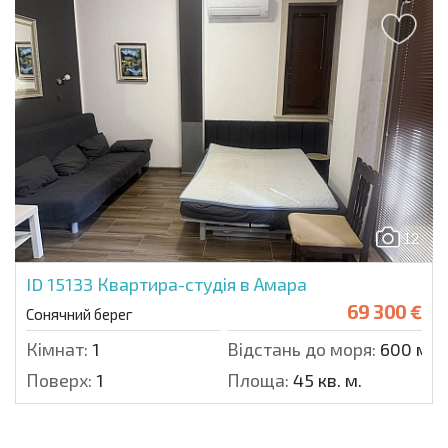
12
ID 15133
Квартира-студія в Амара
69 300 €
Сонячний берег
Кімнат:
1
Відстань до моря:
600 м.
Поверх:
1
Площа:
45 кв. м.