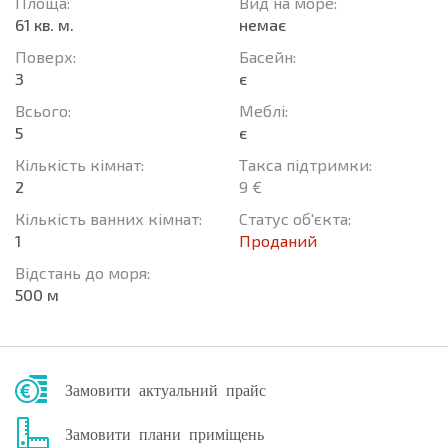
Площа:
Вид на море:
61 кв. м.
немає
Поверх:
Баcейн:
3
є
Всього:
Меблі:
5
є
Кількість кімнат:
Такса підтримки:
2
9 €
Кількість ванних кімнат:
Статус об'єкта:
1
Проданий
Відстань до моря:
500 м
Замовити актуальний прайс
Замовити плани приміщень