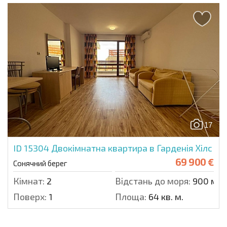
17
ID 15304
Двокімнатна квартира в Гарденія Хілс
69 900 €
Сонячний берег
Кімнат:
2
Відстань до моря:
900 м.
Поверх:
1
Площа:
64 кв. м.