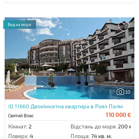
Вид на море
10
ID 11660
Двокімнатна квартира в Роял Палм
110 000 €
Святий Влас
Кімнат:
2
Відстань до моря:
200 м.
Поверх:
4
Площа:
74 кв. м.