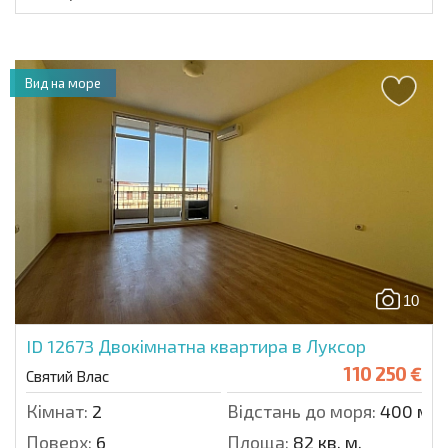
Вид на море
10
ID 12673
Двокімнатна квартира в Луксор
110 250 €
Святий Влас
Кімнат:
2
Відстань до моря:
400 м.
Поверх:
6
Площа:
82 кв. м.