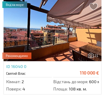
Вид на море
21
Рекомендуемо
ID 16040
0
110 000 €
Святий Влас
Кімнат:
2
Відстань до моря:
600 м.
Поверх:
4
Площа:
108 кв. м.