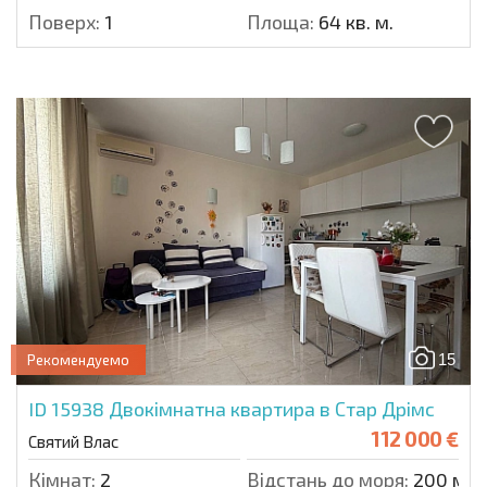
Поверх:
1
Площа:
64 кв. м.
15
Рекомендуемо
ID 15938
Двокімнатна квартира в Стар Дрімс
112 000 €
Святий Влас
Кімнат:
2
Відстань до моря:
200 м.