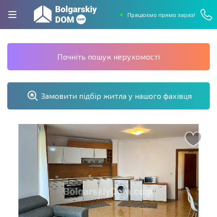
Працюємо прямо зараз!
Почніть пошук нерухомості
Замовити підбір житла у нашого фахівця