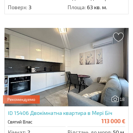
Поверх:
3
Площа:
63 кв. м.
18
Рекомендуемо
ID 15406
Двокімнатна квартира в Мері Біч
113 000 €
Святий Влас
Кімнат:
2
Відстань до моря:
50 м.