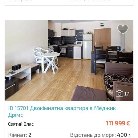
17
ID 15701
Двокімнатна квартира в Меджик
Дрімс
111 999 €
Святий Влас
Кімнат:
2
Відстань до моря:
400 м.