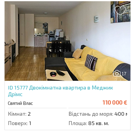
17
ID 15777
Двокімнатна квартира в Меджик
Дрімс
110 000 €
Святий Влас
Кімнат:
2
Відстань до моря:
400 м.
Поверх:
1
Площа:
85 кв. м.