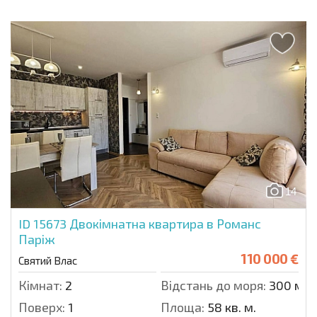
14
ID 15673
Двокімнатна квартира в Романс
Паріж
110 000 €
Святий Влас
Кімнат:
2
Відстань до моря:
300 м.
Поверх:
1
Площа:
58 кв. м.