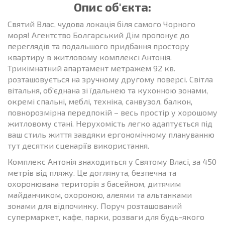
Опис об'єкта:
Святий Влас, чудова локація біля самого Чорного
моря! Агентство Болгарський Дім пропонує до
переглядів та подальшого придбання простору
квартиру в житловому комплексі Антонія.
Трикімнатний апартамент метражем 92 кв.
розташовується на зручному другому поверсі. Світла
вітальня, об'єднана зі їдальнею та кухонною зонами,
окремі спальні, меблі, техніка, санвузол, балкон,
повнорозмірна передпокій – весь простір у хорошому
житловому стані. Нерухомість легко адаптується під
ваш стиль життя завдяки ергономічному плануванню
тут десятки сценаріїв використання.
Комплекс Антонія знаходиться у Святому Власі, за 450
метрів від пляжу. Це доглянута, безпечна та
охоронювана територія з басейном, дитячим
майданчиком, охороною, алеями та альтанками
зонами для відпочинку. Поруч розташований
супермаркет, кафе, парки, розваги для будь-якого