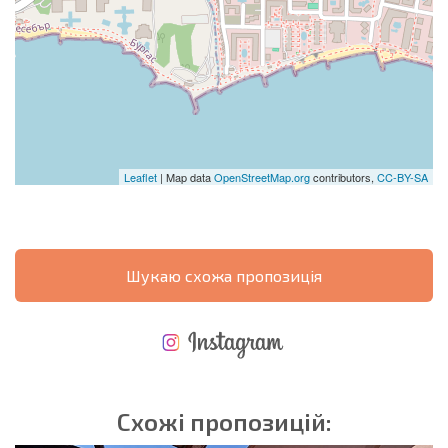
Leaflet
| Map data
OpenStreetMap.org
contributors,
CC-BY-SA
Шукаю схожа пропозиція
НОВА РОЗШИРЕНА ПОЛЬОТНА ПРОГРАМА
ВИТРАТИ ПРИ КУПІВЛІ НЕРУХОМОСТІ
ЩОРІЧНІ ВИТРАТИ НА УТРИМАННЯ НЕРУХОМОСТІ
Схожі пропозицій: