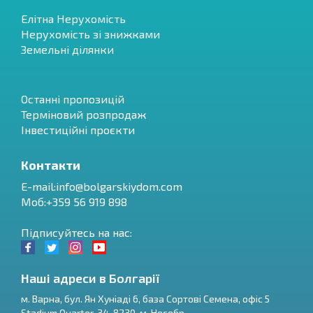
Елітна Нерухомість
Нерухомість зі знижками
Земельні ділянки
Останні пропозицій
Терміновий розпродаж
Інвестиційні проєкти
Контакти
E-mail:
info@bolgarskiydom.com
Моб:+359 56 919 898
Підписуйтесь на нас:
Наші адреси в Болгарії
м.
Варна
,
бул. Ян Хуніаді 6, база Сортові Семена, офіс 5
Stadium Quarter, 34
,
8230
, м.
Несебр