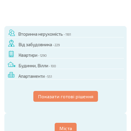
Вторинна нерухомість
- 1181
Від забудовника
- 229
Квартири
- 1290
Будинки, Вілли
- 100
Апартаменти
- 551
Показати готові рішення
Міста