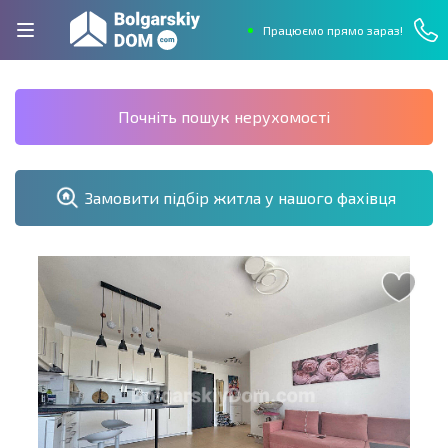
Працюємо прямо зараз!
Почніть пошук нерухомості
Замовити підбір житла у нашого фахівця