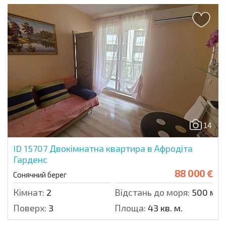
14
ID 15707
Двокімнатна квартира в Афродіта
Гарденс
88 000 €
Сонячний берег
Кімнат:
2
Відстань до моря:
500 м.
Поверх:
3
Площа:
43 кв. м.