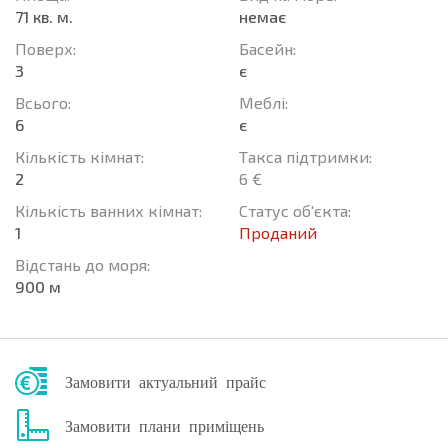
71 кв. м.
немає
Поверх:
Баcейн:
3
є
Всього:
Меблі:
6
є
Кількість кімнат:
Такса підтримки:
2
6 €
Кількість ванних кімнат:
Статус об'єкта:
1
Проданий
Відстань до моря:
900 м
Замовити актуальний прайс
Замовити плани приміщень