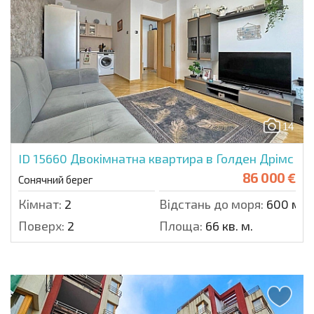
14
ID 15660
Двокімнатна квартира в Голден Дрімс
86 000 €
Сонячний берег
Кімнат:
2
Відстань до моря:
600 м.
Поверх:
2
Площа:
66 кв. м.