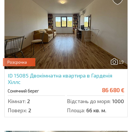
19
Розсрочка
ID 15085
Двокімнатна квартира в Гарденія
Хіллс
86 680 €
Сонячний берег
Кімнат:
2
Відстань до моря:
1000 м.
Поверх:
2
Площа:
66 кв. м.