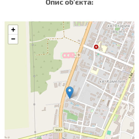
Опис об'єкта:
+
−