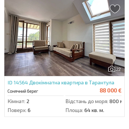
22
ID 14564
Двокімнатна квартира в Тарантула
88 000 €
Сонячний берег
Кімнат:
2
Відстань до моря:
800 м.
Поверх:
6
Площа:
64 кв. м.