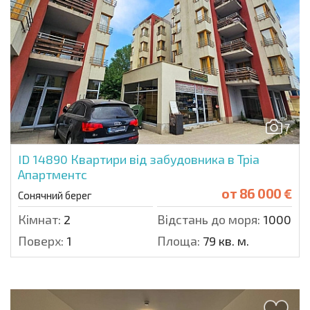
7
ID 14890
Квартири від забудовника в Тріа
Апартментс
от
86 000 €
Сонячний берег
Кімнат:
2
Відстань до моря:
1000 м.
Поверх:
1
Площа:
79 кв. м.