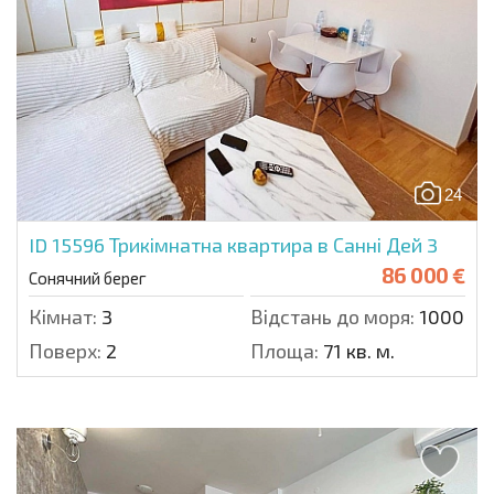
24
ID 15596
Трикімнатна квартира в Санні Дей 3
86 000 €
Сонячний берег
Кімнат:
3
Відстань до моря:
1000 м.
Поверх:
2
Площа:
71 кв. м.