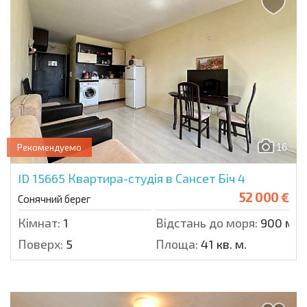
16
Рекомендуемо
ID 15665
Квартира-студія в Сансет Біч 4
52 000 €
Сонячний берег
Кімнат:
1
Відстань до моря:
900 м.
Поверх:
5
Площа:
41 кв. м.