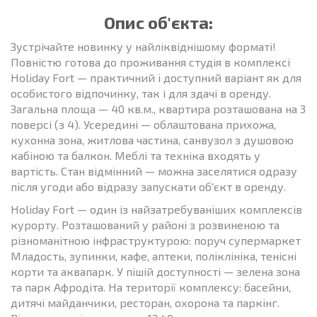
Опис об'єкта:
Зустрічайте новинку у найліквіднішому форматі!
Повністю готова до проживання студія в комплексі
Holiday Fort — практичний і доступний варіант як для
особистого відпочинку, так і для здачі в оренду.
Загальна площа — 40 кв.м., квартира розташована на 3
поверсі (з 4). Усередині — облаштована прихожа,
кухонна зона, житлова частина, санвузол з душовою
кабіною та балкон. Меблі та техніка входять у
вартість. Стан відмінний — можна заселятися одразу
після угоди або відразу запускати об'єкт в оренду.
Holiday Fort — один із найзатребуваніших комплексів
курорту. Розташований у районі з розвиненою та
різноманітною інфраструктурою: поруч супермаркет
Младость, зупинки, кафе, аптеки, поліклініка, тенісні
корти та аквапарк. У пішій доступності — зелена зона
та парк Афродіта. На території комплексу: басейни,
дитячі майданчики, ресторан, охорона та паркінг.