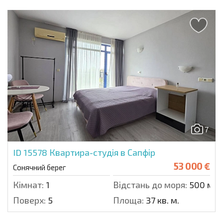
7
ID 15578
Квартира-студія в Сапфір
53 000 €
Сонячний берег
Кімнат:
1
Відстань до моря:
500 м.
Поверх:
5
Площа:
37 кв. м.