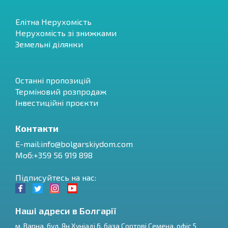
Елітна Нерухомість
Нерухомість зі знижками
Земельні ділянки
Останні пропозицій
Терміновий розпродаж
Інвестиційні проєкти
Контакти
E-mail:
info@bolgarskiydom.com
Моб:+359 56 919 898
Підписуйтесь на нас:
Наші адреси в Болгарії
м.
Варна
,
бул. Ян Хуніаді 6, база Сортові Семена, офіс 5