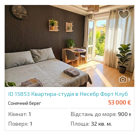
9
ID 15853
Квартира-студія в Несебр Форт Клуб
53 000 €
Сонячний берег
Кімнат:
1
Відстань до моря:
900 м.
Поверх:
1
Площа:
32 кв. м.