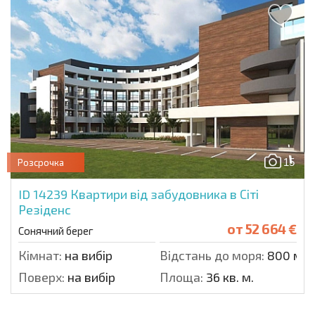
15
Розсрочка
ID 14239
Квартири від забудовника в Сіті
Резіденс
от
52 664 €
Сонячний берег
Кімнат:
на вибір
Відстань до моря:
800 м.
Поверх:
на вибір
Площа:
36 кв. м.