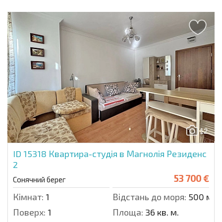
12
ID 15318
Квартира-студія в Магнолія Резиденс
2
53 700 €
Сонячний берег
Кімнат:
1
Відстань до моря:
500 м.
Поверх:
1
Площа:
36 кв. м.