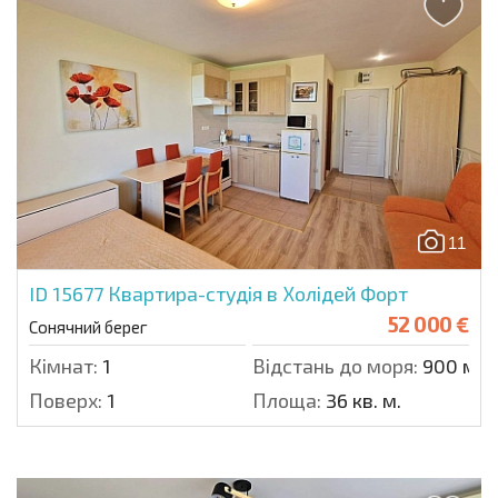
11
ID 15677
Квартира-студія в Холідей Форт
52 000 €
Сонячний берег
Кімнат:
1
Відстань до моря:
900 м.
Поверх:
1
Площа:
36 кв. м.