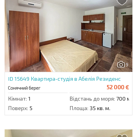
9
ID 15649
Квартира-студія в Абелія Резиденс
52 000 €
Сонячний берег
Кімнат:
1
Відстань до моря:
700 м.
Поверх:
5
Площа:
35 кв. м.