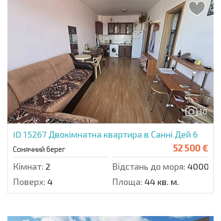
10
ID 15267
Двокімнатна квартира в Санні Дей 6
52 500 €
Сонячний берег
Кімнат:
2
Відстань до моря:
4000 м.
Поверх:
4
Площа:
44 кв. м.