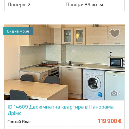
Поверх:
2
Площа:
89 кв. м.
Вид на море
8
ID 14609
Двокімнатна квартира в Панорама
Дрімс
119 900 €
Святий Влас