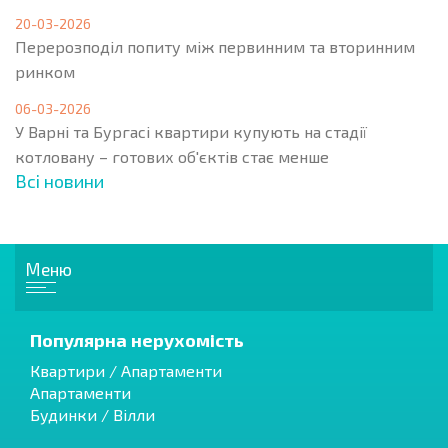
20-03-2026
Перерозподіл попиту між первинним та вторинним
ринком
06-03-2026
У Варні та Бургасі квартири купують на стадії
котловану – готових об'єктів стає менше
Всі новини
Меню
Популярна нерухомість
Квартири / Апартаменти
Апартаменти
Будинки / Вілли