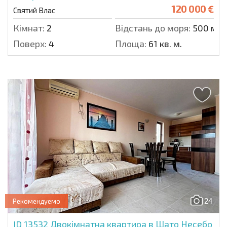
120 000 €
Святий Влас
Кімнат:
2
Відстань до моря:
500 м.
Поверх:
4
Площа:
61 кв. м.
24
Рекомендуемо
ID 13532
Двокімнатна квартира в Шато Несебр