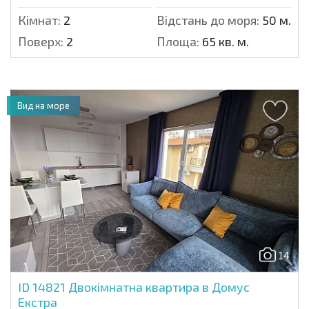
Кімнат:
2
Відстань до моря:
50 м.
Поверх:
2
Площа:
65 кв. м.
Вид на море
14
ID 14821
Двокімнатна квартира в Домус
Екстра