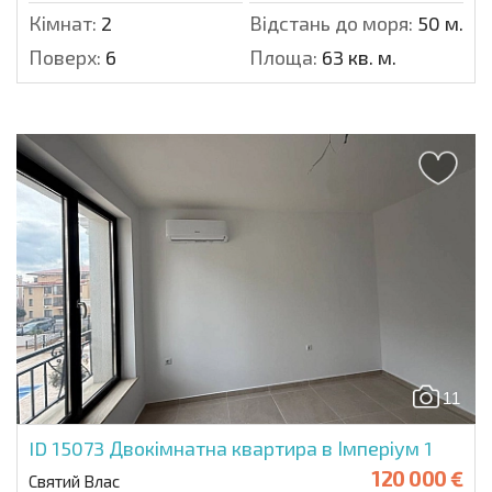
Кімнат:
2
Відстань до моря:
50 м.
Поверх:
6
Площа:
63 кв. м.
11
ID 15073
Двокімнатна квартира в Імперіум 1
120 000 €
Святий Влас