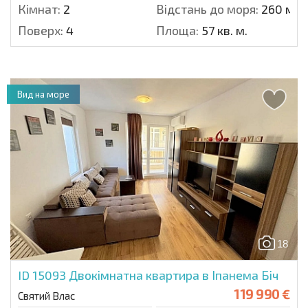
Кімнат:
2
Відстань до моря:
260 м.
Поверх:
4
Площа:
57 кв. м.
Вид на море
18
ID 15093
Двокімнатна квартира в Іпанема Біч
119 990 €
Святий Влас