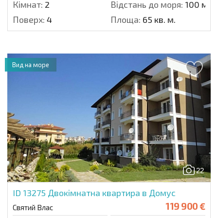
Кімнат:
2
Відстань до моря:
100 м.
Поверх:
4
Площа:
65 кв. м.
Вид на море
22
ID 13275
Двокімнатна квартира в Домус
119 900 €
Святий Влас