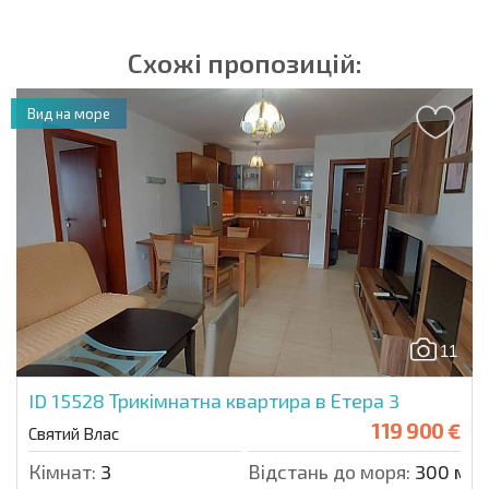
НОВА РОЗШИРЕНА ПОЛЬОТНА ПРОГРАМА
ВИТРАТИ ПРИ КУПІВЛІ НЕРУХОМОСТІ
ЩОРІЧНІ ВИТРАТИ НА УТРИМАННЯ НЕРУХОМОСТІ
Схожі пропозицій:
Вид на море
11
ID 15528
Трикімнатна квартира в Етера 3
119 900 €
Святий Влас
Кімнат:
3
Відстань до моря:
300 м.