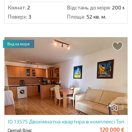
Кімнат:
2
Відстань до моря:
200 м.
Поверх:
3
Площа:
52 кв. м.
Вид на море
18
ID 13575
Двокімнатна квартира в комплексі Топ
120 000 €
Святий Влас