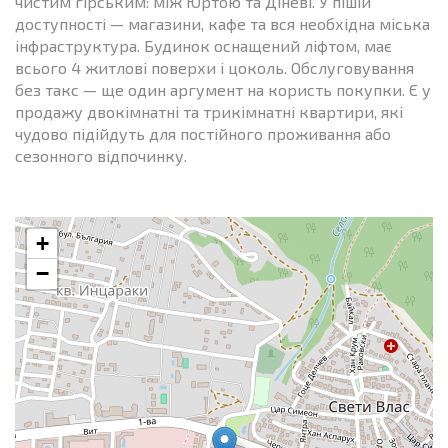
чистим гірським: між Юртою та Діневі. У пішій
доступності — магазини, кафе та вся необхідна міська
інфраструктура. Будинок оснащений ліфтом, має
всього 4 житлові поверхи і цоколь. Обслуговування
без такс — ще один аргумент на користь покупки. Є у
продажу двокімнатні та трикімнатні квартири, які
чудово підійдуть для постійного проживання або
сезонного відпочинку.
+
−