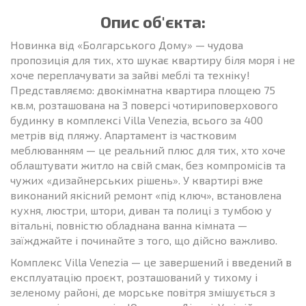
Опис об'єкта:
Новинка від «Болгарського Дому» — чудова
пропозиція для тих, хто шукає квартиру біля моря і не
хоче переплачувати за зайві меблі та техніку!
Представляємо: двокімнатна квартира площею 75
кв.м, розташована на 3 поверсі чотириповерхового
будинку в комплексі Villa Venezia, всього за 400
метрів від пляжу. Апартамент із частковим
меблюванням — це реальний плюс для тих, хто хоче
облаштувати житло на свій смак, без компромісів та
чужих «дизайнерських рішень». У квартирі вже
виконаний якісний ремонт «під ключ», встановлена ​​
кухня, люстри, штори, диван та полиці з тумбою у
вітальні, повністю обладнана ванна кімната —
заїжджайте і починайте з того, що дійсно важливо.
Комплекс Villa Venezia — це завершений і введений в
експлуатацію проєкт, розташований у тихому і
зеленому районі, де морське повітря змішується з