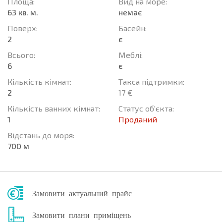
Площа:
Вид на море:
63 кв. м.
немає
Поверх:
Баcейн:
2
є
Всього:
Меблі:
6
є
Кількість кімнат:
Такса підтримки:
2
17 €
Кількість ванних кімнат:
Статус об'єкта:
1
Проданий
Відстань до моря:
700 м
Замовити актуальний прайс
Замовити плани приміщень