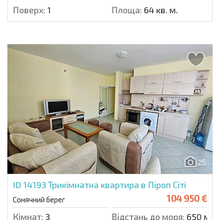
Поверх:
1
Площа:
64 кв. м.
25
ID 14193
Трикімнатна квартира в Піроп Сіті
104 950 €
Сонячний берег
Кімнат:
3
Відстань до моря:
650 м.