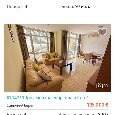
Поверх:
3
Площа:
97 кв. м.
30
ID 14313
Трикімнатна квартира в Еліт 1
105 000 €
Сонячний берег
Кімнат:
3
Відстань до моря:
400 м.