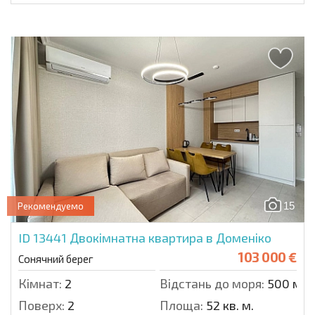
15
Рекомендуемо
ID 13441
Двокімнатна квартира в Доменіко
103 000 €
Сонячний берег
Кімнат:
2
Відстань до моря:
500 м.
Поверх:
2
Площа:
52 кв. м.