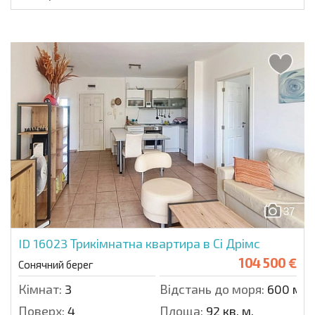
37
ID 16023
Трикімнатна квартира в Сі Дрімс
104 500 €
Сонячний берег
Кімнат:
3
Відстань до моря:
600 м.
Поверх:
4
Площа:
92 кв. м.