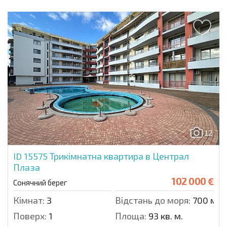
12
ID 15575
Трикімнатна квартира в Централ
Плаза
102 000 €
Сонячний берег
Кімнат:
3
Відстань до моря:
700 м.
Поверх:
1
Площа:
93 кв. м.