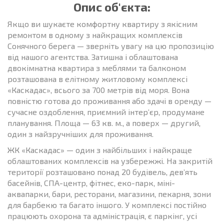
Опис об'єкта:
Якщо ви шукаєте комфортну квартиру з якісним
ремонтом в одному з найкращих комплексів
Сонячного берега — зверніть увагу на цю пропозицію
від нашого агентства. Затишна і облаштована
двокімнатна квартира з меблями та балконом
розташована в елітному житловому комплексі
«Каскадас», всього за 700 метрів від моря. Вона
повністю готова до проживання або здачі в оренду —
сучасне оздоблення, приємний інтер’єр, продумане
планування. Площа — 63 кв. м., а поверх — другий,
один з найзручніших для проживання.
ЖК «Каскадас» — один з найбільших і найкраще
облаштованих комплексів на узбережжі. На закритій
території розташовано понад 20 будівель, дев’ять
басейнів, СПА-центр, фітнес, еко-парк, міні-
аквапарки, бари, ресторани, магазини, пекарня, зони
для барбекю та багато іншого. У комплексі постійно
працюють охорона та адміністрація, є паркінг, усі