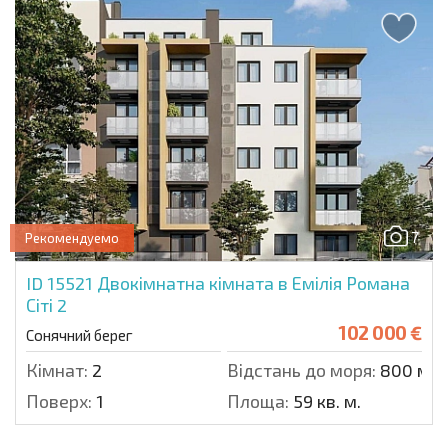
7
Рекомендуемо
ID 15521
Двокімнатна кімната в Емілія Романа
Сіті 2
102 000 €
Сонячний берег
Кімнат:
2
Відстань до моря:
800 м.
Поверх:
1
Площа:
59 кв. м.