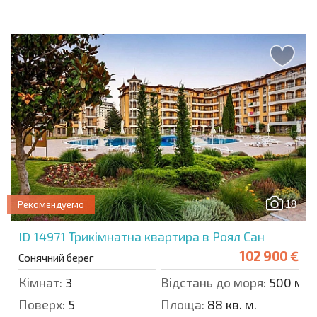
18
Рекомендуемо
ID 14971
Трикімнатна квартира в Роял Сан
102 900 €
Сонячний берег
Кімнат:
3
Відстань до моря:
500 м.
Поверх:
5
Площа:
88 кв. м.