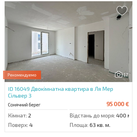
17
Рекомендуемо
ID 16049
Двокімнатна квартира в Ля Мер
Сільвер 3
95 000 €
Сонячний берег
Кімнат:
2
Відстань до моря:
400 м.
Поверх:
4
Площа:
63 кв. м.