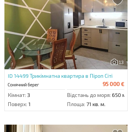
13
ID 14499
Трикімнатна квартира в Піроп Сіті
95 000 €
Сонячний берег
Кімнат:
3
Відстань до моря:
650 м.
Поверх:
1
Площа:
71 кв. м.