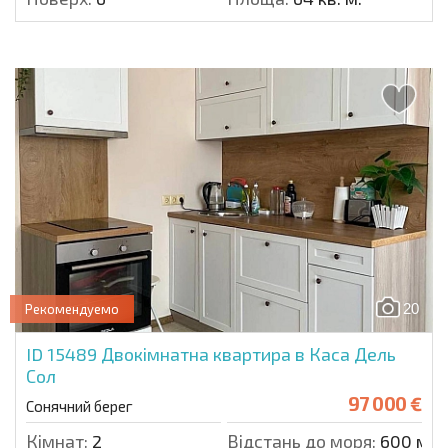
20
Рекомендуемо
ID 15489
Двокімнатна квартира в Каса Дель
Сол
97 000 €
Сонячний берег
Кімнат:
2
Відстань до моря:
600 м.