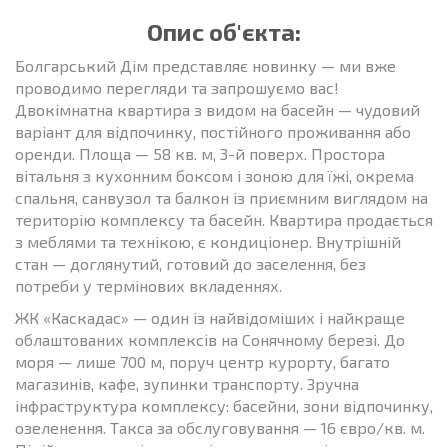
Опис об'єкта:
Болгарський Дім представляє новинку — ми вже
проводимо перегляди та запрошуємо вас!
Двокімнатна квартира з видом на басейн — чудовий
варіант для відпочинку, постійного проживання або
оренди. Площа — 58 кв. м, 3-й поверх. Простора
вітальня з кухонним боксом і зоною для їжі, окрема
спальня, санвузол та балкон із приємним виглядом на
територію комплексу та басейн. Квартира продається
з меблями та технікою, є кондиціонер. Внутрішній
стан — доглянутий, готовий до заселення, без
потреби у термінових вкладеннях.
ЖК «Каскадас» — один із найвідоміших і найкраще
облаштованих комплексів на Сонячному березі. До
моря — лише 700 м, поруч центр курорту, багато
магазинів, кафе, зупинки транспорту. Зручна
інфраструктура комплексу: басейни, зони відпочинку,
озеленення. Такса за обслуговування — 16 євро/кв. м.