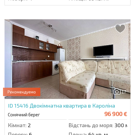
17
Рекомендуемо
ID 15416
Двокімнатна квартира в Кароліна
96 900 €
Сонячний берег
Кімнат:
2
Відстань до моря:
300 м.
Поверх:
6
Площа:
64 кв. м.