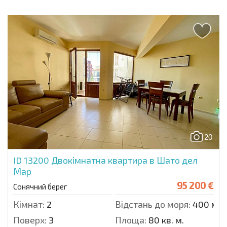
20
ID 13200
Двокімнатна квартира в Шато дел
Мар
95 200 €
Сонячний берег
Кімнат:
2
Відстань до моря:
400 м.
Поверх:
3
Площа:
80 кв. м.