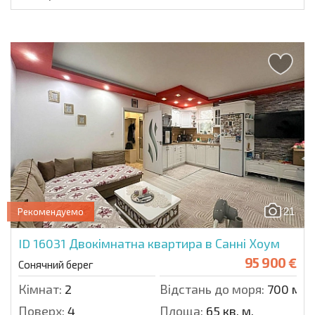
21
Рекомендуемо
ID 16031
Двокімнатна квартира в Санні Хоум
95 900 €
Сонячний берег
Кімнат:
2
Відстань до моря:
700 м.
Поверх:
4
Площа:
65 кв. м.