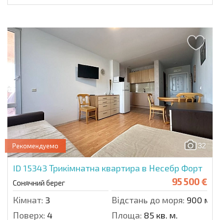
32
Рекомендуемо
ID 15343
Трикімнатна квартира в Несебр Форт
95 500 €
Сонячний берег
Кімнат:
3
Відстань до моря:
900 м.
Поверх:
4
Площа:
85 кв. м.