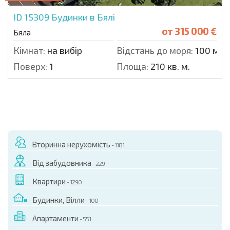
ID 15309
Будинки в Бялі
от
315 000 €
Бяла
Кімнат:
на вибір
Відстань до моря:
100 м.
Поверх:
1
Площа:
210 кв. м.
Вторинна нерухомість
- 1181
Від забудовника
- 229
Квартири
- 1290
Будинки, Вілли
- 100
Апартаменти
- 551