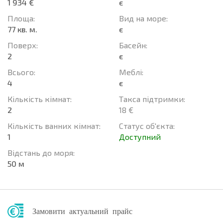
1 934 €
є
Площа:
Вид на море:
77 кв. м.
є
Поверх:
Баcейн:
2
є
Всього:
Меблі:
4
є
Кількість кімнат:
Такса підтримки:
2
18 €
Кількість ванних кімнат:
Статус об'єкта:
1
Доступний
Відстань до моря:
50 м
Замовити актуальний прайс