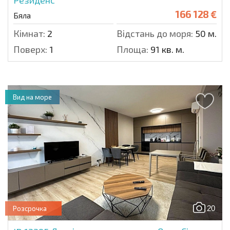
166 128 €
Бяла
Кімнат:
2
Відстань до моря:
50 м.
Поверх:
1
Площа:
91 кв. м.
Вид на море
20
Розсрочка