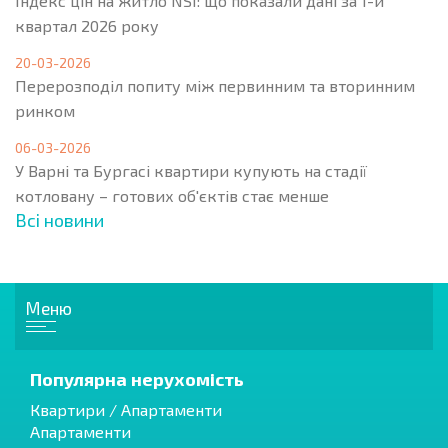
Індекс цін на житло NSI: що показали дані за 1-й
квартал 2026 року
20-03-2026
Перерозподіл попиту між первинним та вторинним
ринком
06-03-2026
У Варні та Бургасі квартири купують на стадії
котловану – готових об'єктів стає менше
Всі новини
Меню
Популярна нерухомість
Квартири / Апартаменти
Апартаменти