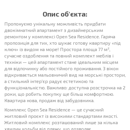
Опис об'єкта:
Пропонуємо унікальну можливість придбати
двокімнатний апартамент з дизайнерським
ремонтом у комплексі Open Sea Residence. Гаряча
пропозиція для тих, хто шукає готову квартиру «під
ключ» із видом на море! Простора площа 77 м²,
сучасне оздоблення та повний комплект меблів і
техніки — цей апартамент стане ідеальним місцем
для відпочинку або постійного проживання. З вікон
відкривається мальовничий вид на морські простори,
а стильний інтер'єр радує естетикою та
функціональністю. Важливо: доступна розстрочка на 2
роки, що робить покупку ще більш комфортною.
Квартира нова, продаж від забудовника.
Комплекс Open Sea Residence — це сучасний
житловий проєкт із високими стандартами якості.
Житловий комплекс розташований лише за кілька
хвилин ходьби від пляжу, що дозволяє