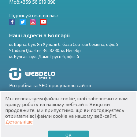
Моб:+359 56 919 898
Підписуйтесь на нас:
Наші адреси в Болгарії
м.
Варна
,
бул. Ян Хуніаді 6, база Сортові Семена, офіс 5
Stadium Quarter, 34
,
8230
, м.
Несебр
RU
м.
Бургас
,
вул. Даме Груєв 6, офіс 4
€
EN
$
UA
Розробка та SEO просування сайтів
₽
PL
Мы используем файлы cookie, щоб забезпечити вам
кращу роботу на нашому веб-сайті. Якщо ви
₴
DE
продовжите, ми припустимо, що ви погоджуєтесь
отримати всі файли cookie на нашому веб-сайті.
zł
BG
ЕИК 201160903
Детальніше
Нерухомість в Болгарії © 2026
ОК
€
ХОЧУ ПРОДАТИ
ХОЧУ КУПИТИ
UA