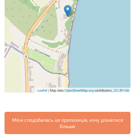
Leaflet
| Map data
OpenStreetMap.org
contributors,
CC-BY-SA
Мені сподобалась ця пропозиція, хочу дізнатися
більше