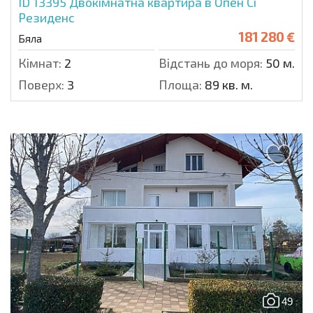
ID 13395
Двокімнатна квартира в Опен Сі
Резиденс
181 280 €
Бяла
Кімнат:
2
Відстань до моря:
50 м.
Поверх:
3
Площа:
89 кв. м.
49