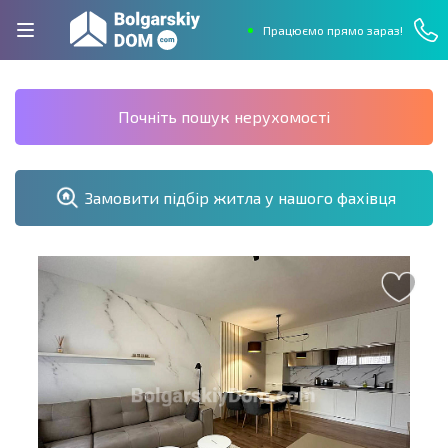
Працюємо прямо зараз!
Почніть пошук нерухомості
Замовити підбір житла у нашого фахівця