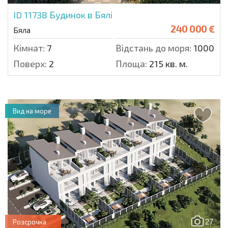
ID 11738
Будинок в Бялі
240 000 €
Бяла
Кімнат:
7
Відстань до моря:
1000 м.
Поверх:
2
Площа:
215 кв. м.
Вид на море
27
Розсрочка