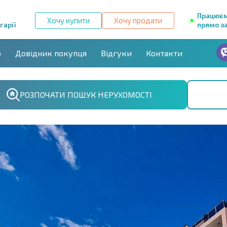
Працює
Хочу купити
Хочу продати
гарії
прямо за
р
Довідник покупця
Відгуки
Контакти
РОЗПОЧАТИ ПОШУК НЕРУХОМОСТІ