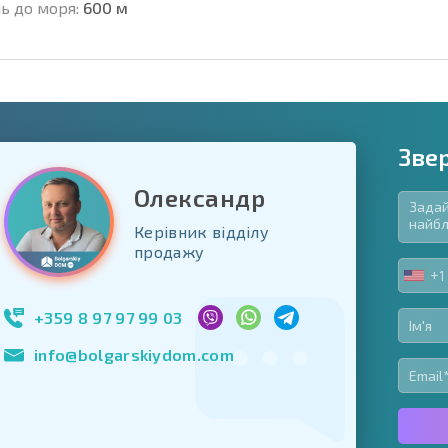
ь до моря:
600 м
Зве
Олександр
Керівник відділу
в'язкові для заповнення
продажу
ь форму
+1
UNIT
Підписатися на р
STA
використання сво
+1
+359 8 97 97 99 03
info@bolgarskiydom.com