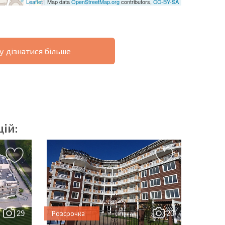
Leaflet
| Map data
OpenStreetMap.org
contributors,
CC-BY-SA
у дізнатися більше
ОВІСТЬ
ДИСТАНЦІЙНА
РОЗСТРОЧКА В
УГОДА
БОЛГАРІЇ
ій:
озсилку | Натискаючи кнопку, ви дозволяєте
їх даних.
29
20
Розсрочка
Надіслати повідомлення