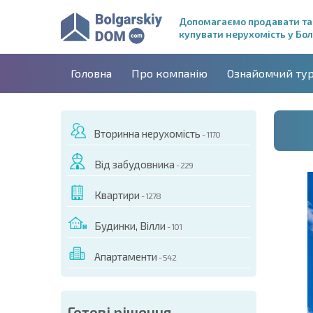
Допомагаємо продавати та
купувати нерухомість у Бол
Головна
Про компанію
Ознайомчий ту
Вторинна нерухомість
- 1170
Від забудовника
- 229
Квартири
- 1278
Будинки, Вілли
- 101
Апартаменти
- 542
ДЕО ЦЬОГО ОБ'ЄКТА
Готові рішення