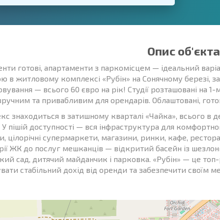
Опис об'єкта
нти готові, апартаменти з паркомісцем — ідеальний варіан
ою в житловому комплексі «Рубін» на Сонячному березі, з
вування — всього 60 євро на рік! Студії розташовані на 1-
 зручним та привабливим для орендарів. Облаштовані, гото
кс знаходиться в затишному кварталі «Чайка», всього в д
. У пішій доступності — вся інфраструктура для комфортно
, цілорічні супермаркети, магазини, ринки, кафе, рестора
рії ЖК до послуг мешканців — відкритий басейн із шезлон
ий сад, дитячий майданчик і парковка. «Рубін» — це топ-р
вати стабільний дохід від оренди та забезпечити своїм 