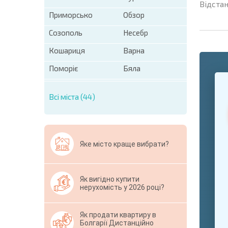
Відстан
Приморсько
Обзор
Созополь
Несебр
Кошариця
Варна
Поморіє
Бяла
+1
United
States
Всі міста (44)
+1
* Поля обо
Свернут
Яке місто краще вибрати?
Як вигідно купити
нерухомість у 2026 році?
Як продати квартиру в
Болгарії Дистанційно