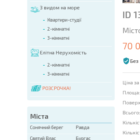
З видом на море
ID 
Квартири-студії
Міст
2-кімнатні
3-кімнатні
70 
Елітна Нерухомість
Без 
2-кімнатні
3-кімнатні
Ціна за
РОЗСРОЧКА!
Площа:
Поверх
Всього:
Міста
Кількіс
Сонячний берег
Равда
Кількіс
Святий Влас
Бургас