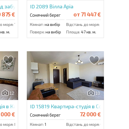
ід забудовника в Сонячному Березі
ID 2089
Вілла Аріа
 875 €
от
71 447 €
Сонячний берег
о моря:
1000 м.
Кімнат:
на вибір
Відстань до моря:
300 м.
кв. м.
Поверх:
на вибір
Площа:
47 кв. м.
12
10
ія в Каскадас
ID 15819
Квартира-студія в Сонце і Море
 000 €
72 000 €
Сонячний берег
о моря:
800 м.
Кімнат:
1
Відстань до моря:
600 м.