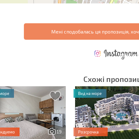
Мені сподобалась ця пропозиція, хоч
ЩОРІЧНІ
РОЗШИРЕНА
ВИТРАТИ ПРИ
ВИТРАТИ НА
ДЕ
ОТНА
КУПІВЛІ
УТРИМАННЯ
ПРИБУТК
РАМА
НЕРУХОМОСТІ
НЕРУХОМОСТІ
6%?
Схожі пропозиц
 море
Вид на море
в'язкові для заповнення
Підписатися на р
використання сво
19
ендуемо
Розсрочка