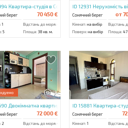
5994
Квартира-студія в Соле Мар
ID 12931
Нерухомість в
70 450 €
от
70
ний берег
Сонячний берег
:
1
Відстань до моря:
400 м.
Кімнат:
на вибір
Відстань д
:
5
Площа:
38 кв. м.
Поверх:
на вибір
Площа:
47 
19
ендуемо
5690
Двокімнатна квартира в Емеральд Парадайз
ID 15881
Квартира-студ
72 000 €
72
ний берег
Сонячний берег
:
2
Відстань до моря:
600 м.
Кімнат:
1
Відстань д