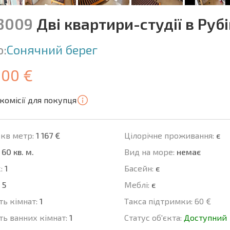
13009
Дві квартири-студії в Руб
о:
Сонячний берег
000 €
комісії для покупця
 кв метр:
1 167 €
Цілорічне проживання:
є
60 кв. м.
Вид на море:
немає
:
1
Баcейн:
є
5
Меблі:
є
ть кімнат:
1
Такса підтримки:
60 €
ть ванних кімнат:
1
Статус об'єкта:
Доступний