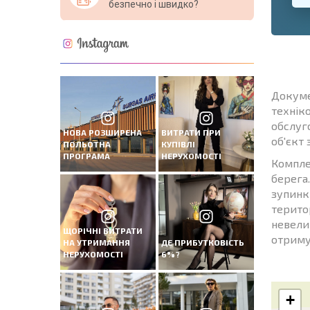
безпечно і швидко?
Докуме
технік
обслуго
НОВА РОЗШИРЕНА
ВИТРАТИ ПРИ
об'єкт
ПОЛЬОТНА
КУПІВЛІ
ПРОГРАМА
НЕРУХОМОСТІ
Компле
берега
зупинки
терито
невелик
ЩОРІЧНІ ВИТРАТИ
отриму
НА УТРИМАННЯ
ДЕ ПРИБУТКОВІСТЬ
НЕРУХОМОСТІ
6%?
+