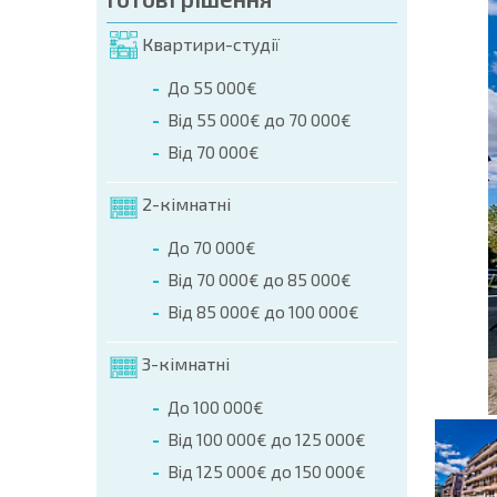
мовлення (Ім'я, E-mail, Телефон)
Квартири-студії
ння
До 55 000€
а телефоном:
Від 55 000€ до 70 000€
+359 8 9797 99 03
Від 70 000€
2-кімнатні
До 70 000€
Від 70 000€ до 85 000€
Від 85 000€ до 100 000€
3-кімнатні
До 100 000€
Від 100 000€ до 125 000€
Від 125 000€ до 150 000€