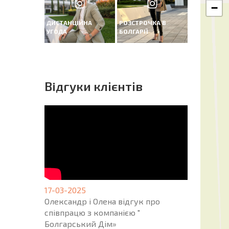
−
ДИСТАНЦІЙНА
РОЗСТРОЧКА В
УГОДА
БОЛГАРІЇ
Вiдгуки клієнтів
17-03-2025
Олександр і Олена відгук про
співпрацю з компанією "
Болгарський Дім»