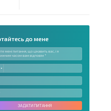
ртайтесь до мене
ED
озсилку | Натискаючи кнопку, ви дозволяєте
TES
їх даних.
Надіслати повідомлення
ЗАДАТИ ПИТАННЯ