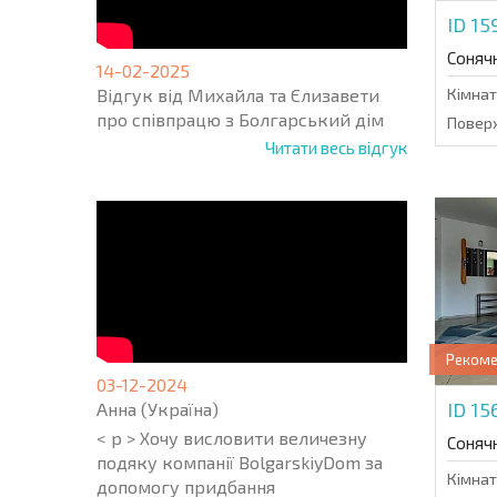
ID 1
Соняч
14-02-2025
Відгук від Михайла та Єлизавети
Кімнат
про співпрацю з Болгарський дім
Поверх
Читати весь відгук
Реком
03-12-2024
ID 1
Анна (Україна)
< p > Хочу висловити величезну
Соняч
подяку компанії BolgarskiyDom за
Кімнат
допомогу придбання