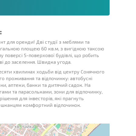
:
т для оренди! Дві студії з меблями та
агальною площею 60 кв.м, з вигідною таксою
му поверсі 5-поверхової будівлі, що робить
ві до заселення. Швидка угода.
есяти хвилинах ходьби від центру Сонячного
го проживання та відпочинку: автобусні
ни, аптеки, банки та дитячий садок. На
гами та парасольками, зони для відпочинку,
ішення для інвесторів, які прагнуть
мешканцям комфортний відпочинок.