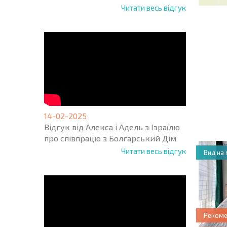
Читати весь відгук
НОВА 
ПОЛЬ
ПРОГ
+1
United
14-02-2025
States
Відгук від Алекса і Адель з Ізраїлю
+1
про співпрацю з Болгарський Дім
Читати весь відгук
Вид на
* Поля обо
Реком