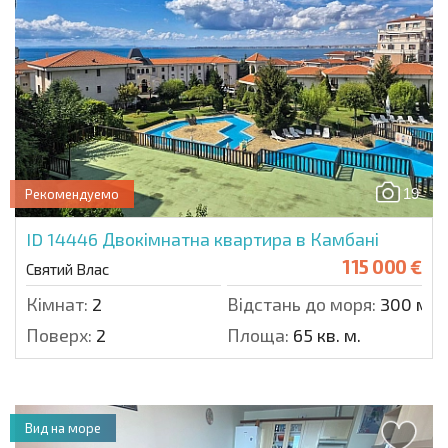
19
Рекомендуемо
ID 14446
Двокімнатна квартира в Камбані
115 000 €
Святий Влас
Кімнат:
2
Відстань до моря:
300 м.
Поверх:
2
Площа:
65 кв. м.
Вид на море