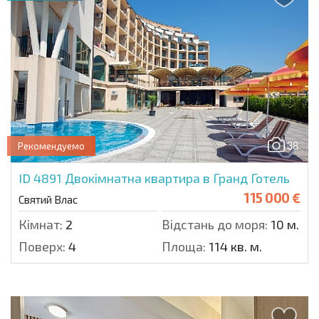
38
Рекомендуемо
ID 4891
Двокімнатна квартира в Гранд Готель
115 000 €
Святий Влас
Кімнат:
2
Відстань до моря:
10 м.
Поверх:
4
Площа:
114 кв. м.