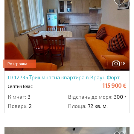
18
Розсрочка
ID 12735
Трикімнатна квартира в Краун Форт
115 900 €
Святий Влас
Кімнат:
3
Відстань до моря:
300 м.
Поверх:
2
Площа:
72 кв. м.