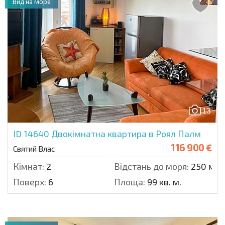
Вид на море
13
ID 14640
Двокімнатна квартира в Роял Палм
116 900 €
Святий Влас
Кімнат:
2
Відстань до моря:
250 м.
Поверх:
6
Площа:
99 кв. м.