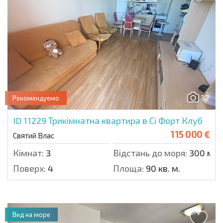
32
Рекомендуемо
ID 11229
Трикімнатна квартира в Сі Форт Клуб
115 000 €
Святий Влас
Кімнат:
3
Відстань до моря:
300 м.
Поверх:
4
Площа:
90 кв. м.
Вид на море