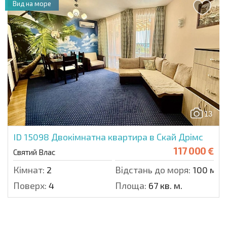
Вид на море
13
ID 15098
Двокімнатна квартира в Скай Дрімс
117 000 €
Святий Влас
Кімнат:
2
Відстань до моря:
100 м.
Поверх:
4
Площа:
67 кв. м.