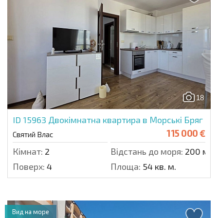
18
ID 15963
Двокімнатна квартира в Морські Бряг
115 000 €
Святий Влас
Кімнат:
2
Відстань до моря:
200 м.
Поверх:
4
Площа:
54 кв. м.
Вид на море