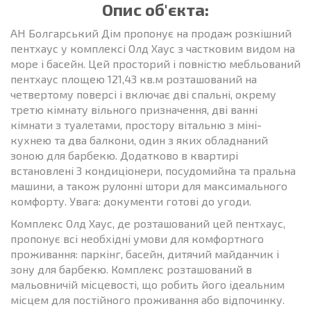
Опис об'єкта:
АН Болгарський Дім пропонує на продаж розкішний
пентхаус у комплексі Олд Хаус з частковим видом на
море і басейн. Цей просторий і повністю мебльований
пентхаус площею 121,43 кв.м розташований на
четвертому поверсі і включає дві спальні, окрему
третю кімнату вільного призначення, дві ванні
кімнати з туалетами, простору вітальню з міні-
кухнею та два балкони, один з яких обладнаний
зоною для барбекю. Додатково в квартирі
встановлені 3 кондиціонери, посудомийна та пральна
машини, а також рулонні штори для максимального
комфорту. Увага: документи готові до угоди.
Комплекс Олд Хаус, де розташований цей пентхаус,
пропонує всі необхідні умови для комфортного
проживання: паркінг, басейн, дитячий майданчик і
зону для барбекю. Комплекс розташований в
мальовничій місцевості, що робить його ідеальним
місцем для постійного проживання або відпочинку.