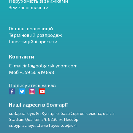
Нерухомість зі знижками
Земельні ділянки
Останні пропозицій
Терміновий розпродаж
Інвестиційні проєкти
Контакти
E-mail:
info@bolgarskiydom.com
Моб:+359 56 919 898
Підписуйтесь на нас:
Наші адреси в Болгарії
м.
Варна
,
бул. Ян Хуніаді 6, база Сортові Семена, офіс 5
Stadium Quarter, 34
,
8230
, м.
Несебр
RU
м.
Бургас
,
вул. Даме Груєв 6, офіс 4