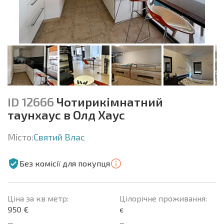
ID 12666
Чотирикімнатний
таунхаус в Олд Хаус
Місто:
Святий Влас
Без комісії для покупця
Ціна за кв метр:
Цілорічне проживання:
950 €
є