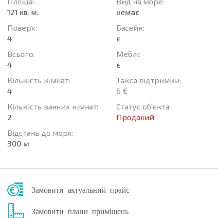
Площа:
Вид на море:
121 кв. м.
немає
Поверх:
Баcейн:
4
є
Всього:
Меблі:
4
є
Кількість кімнат:
Такса підтримки:
4
6 €
Кількість ванних кімнат:
Статус об'єкта:
2
Проданий
Відстань до моря:
300 м
Замовити актуальний прайс
Замовити плани приміщень