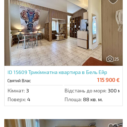
25
ID 15609
Трикімнатна квартира в Бель Ейр
115 900 €
Святий Влас
Кімнат:
3
Відстань до моря:
300 м.
Поверх:
4
Площа:
88 кв. м.