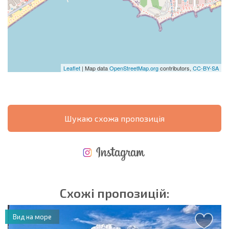
Leaflet
| Map data
OpenStreetMap.org
contributors,
CC-BY-SA
Шукаю схожа пропозиція
НОВА РОЗШИРЕНА ПОЛЬОТНА ПРОГРАМА
ВИТРАТИ ПРИ КУПІВЛІ НЕРУХОМОСТІ
ЩОРІЧНІ ВИТРАТИ НА УТРИМАННЯ НЕРУХОМОСТІ
Схожі пропозицій:
Вид на море