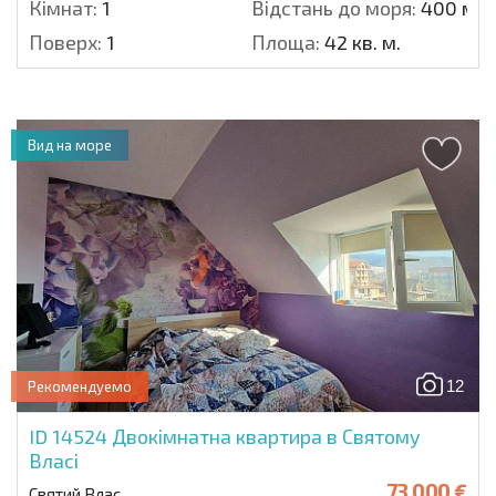
Кімнат:
1
Відстань до моря:
400 м.
Поверх:
1
Площа:
42 кв. м.
Вид на море
12
Рекомендуемо
ID 14524
Двокімнатна квартира в Святому
Власі
73 000 €
Святий Влас