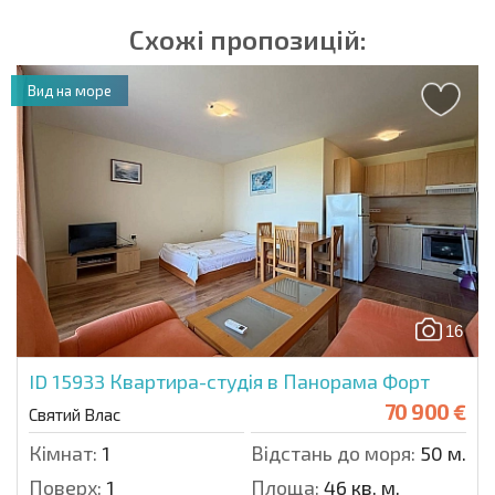
Схожі пропозицій:
Вид на море
16
ID 15933
Квартира-студія в Панорама Форт
70 900 €
Святий Влас
Кімнат:
1
Відстань до моря:
50 м.
Поверх:
1
Площа:
46 кв. м.