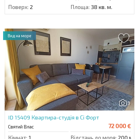
Поверх:
2
Площа:
38 кв. м.
Вид на море
9
ID 15409
Квартира-студія в Сі Форт
72 000 €
Святий Влас
Кімнат:
1
Відстань до моря:
200 м.