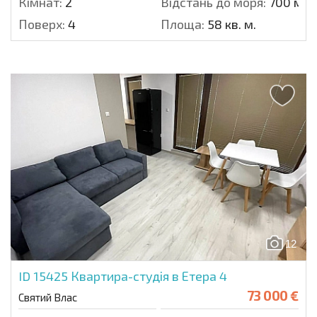
Кімнат:
2
Відстань до моря:
700 м.
Поверх:
4
Площа:
58 кв. м.
12
ID 15425
Квартира-студія в Етера 4
73 000 €
Святий Влас