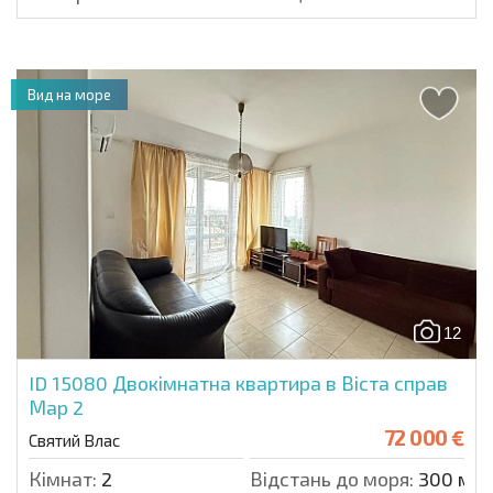
Вид на море
12
ID 15080
Двокімнатна квартира в Віста справ
Мар 2
72 000 €
Святий Влас
Кімнат:
2
Відстань до моря:
300 м.