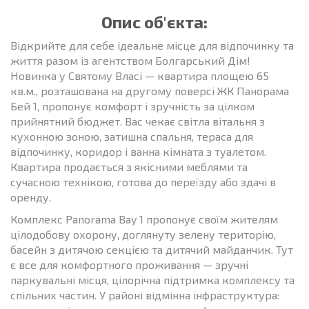
Опис об'єкта:
Відкрийте для себе ідеальне місце для відпочинку та
життя разом із агентством Болгарський Дім!
Новинка у Святому Власі — квартира площею 65
кв.м., розташована на другому поверсі ЖК Панорама
Бей 1, пропонує комфорт і зручність за цілком
прийнятний бюджет. Вас чекає світла вітальня з
кухонною зоною, затишна спальня, тераса для
відпочинку, коридор і ванна кімната з туалетом.
Квартира продається з якісними меблями та
сучасною технікою, готова до переїзду або здачі в
оренду.
Комплекс Panorama Bay 1 пропонує своїм жителям
цілодобову охорону, доглянуту зелену територію,
басейн з дитячою секцією та дитячий майданчик. Тут
є все для комфортного проживання — зручні
паркувальні місця, цілорічна підтримка комплексу та
спільних частин. У районі відмінна інфраструктура: