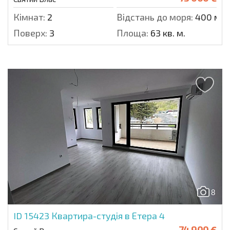
Кімнат:
2
Відстань до моря:
400 м.
Поверх:
3
Площа:
63 кв. м.
8
ID 15423
Квартира-студія в Етера 4
74 900 €