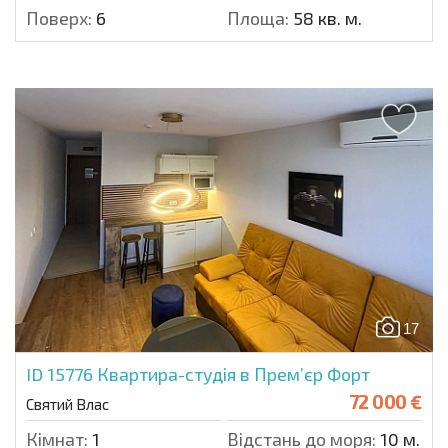
Поверх:
6
Площа:
58 кв. м.
17
ID 15776
Квартира-студія в Прем’єр Форт
72 000 €
Святий Влас
Кімнат:
1
Відстань до моря:
10 м.