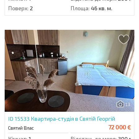
Поверх:
2
Площа:
46 кв. м.
13
ID 15533
Квартира-студія в Святій Георгій
72 000 €
Святий Влас
Кімнат:
1
Відстань до моря:
300 м.