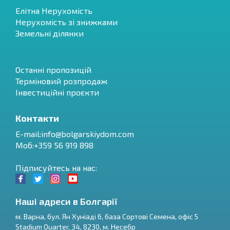
Елітна Нерухомість
Нерухомість зі знижками
Земельні ділянки
Останні пропозицій
Терміновий розпродаж
Інвестиційні проєкти
Контакти
E-mail:
info@bolgarskiydom.com
Моб:+359 56 919 898
Підписуйтесь на нас:
Наші адреси в Болгарії
м.
Варна
,
бул. Ян Хуніаді 6, база Сортові Семена, офіс 5
Stadium Quarter, 34
,
8230
, м.
Несебр
RU