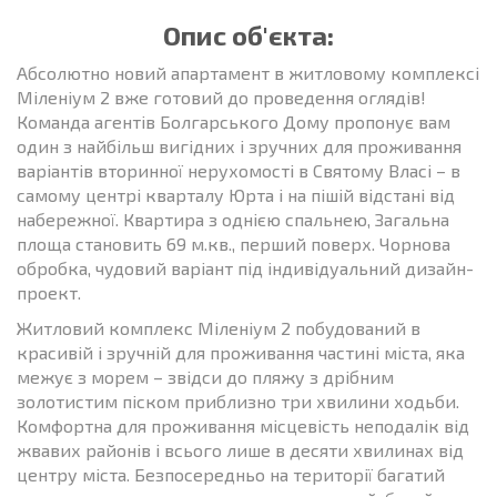
Опис об'єкта:
Абсолютно новий апартамент в житловому комплексі
Міленіум 2 вже готовий до проведення оглядів!
Команда агентів Болгарського Дому пропонує вам
один з найбільш вигідних і зручних для проживання
варіантів вторинної нерухомості в Святому Власі – в
самому центрі кварталу Юрта і на пішій відстані від
набережної. Квартира з однією спальнею, Загальна
площа становить 69 м.кв., перший поверх. Чорнова
обробка, чудовий варіант під індивідуальний дизайн-
проект.
Житловий комплекс Міленіум 2 побудований в
красивій і зручній для проживання частині міста, яка
межує з морем – звідси до пляжу з дрібним
золотистим піском приблизно три хвилини ходьби.
Комфортна для проживання місцевість неподалік від
жвавих районів і всього лише в десяти хвилинах від
центру міста. Безпосередньо на території багатий