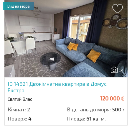
Вид на море
14
ID 14821
Двокімнатна квартира в Домус
Екстра
120 000 €
Святий Влас
Кімнат:
2
Відстань до моря:
500 м.
Поверх:
4
Площа:
61 кв. м.