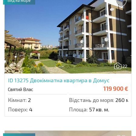
Вид на море
22
ID 13275
Двокімнатна квартира в Домус
119 900 €
Святий Влас
Кімнат:
2
Відстань до моря:
260 м.
Поверх:
4
Площа:
57 кв. м.