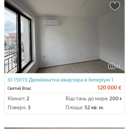
11
ID 15073
Двокімнатна квартира в Імперіум 1
120 000 €
Святий Влас
Кімнат:
2
Відстань до моря:
200 м.
Поверх:
3
Площа:
52 кв. м.