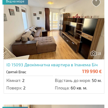
Вид на море
18
ID 15093
Двокімнатна квартира в Іпанема Біч
119 990 €
Святий Влас
Кімнат:
2
Відстань до моря:
50 м.
Поверх:
2
Площа:
60 кв. м.