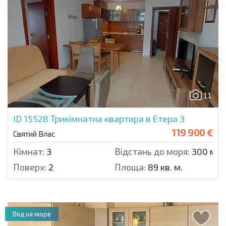
11
ID 15528
Трикімнатна квартира в Етера 3
119 900 €
Святий Влас
Кімнат:
3
Відстань до моря:
300 м.
Поверх:
2
Площа:
89 кв. м.
Вид на море