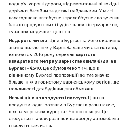
подвір'я, хороші дороги, відремонтовані пішохідні
доріжки, басейни та дитячі майданчики. У місті
налагоджено автобусне і тролейбусне сполучення,
багато продуктових і будівельних гіпермаркетів,
сучасних медичних центрів.
Недороге житло.
Ціни в Бургасі та його околицях
значно нижче, ніж у Варні. За даними статистики,
на початок 2016 року середня
вартість
квадратного метра у Варні становила €720, а в
Бургасі - €540.
Це обумовлено тим, що в
рівнинному Бургасі пропозицій житла значно
більше, ніж в гористому варненському регіоні, де
можливості для будівництва обмежені.
Низькі ціни на продукти і послуги.
Ціни на
продукти, одяг, розваги в Бургасі в рази нижче,
ніж на морських курортах Чорного моря. Це
стосується також розцінок на оренду автомобілів
і послуги таксистів.