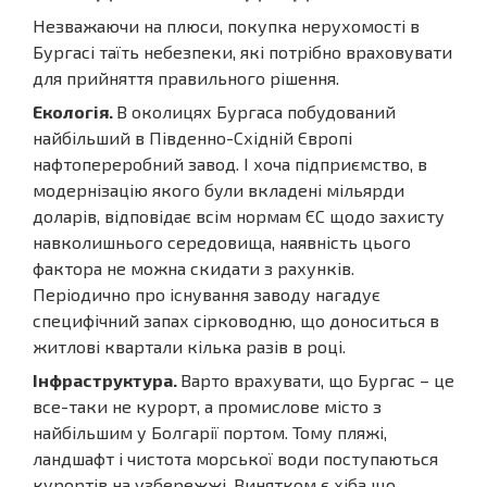
Незважаючи на плюси, покупка нерухомості в
Бургасі таїть небезпеки, які потрібно враховувати
для прийняття правильного рішення.
Екологія.
В околицях Бургаса побудований
найбільший в Південно-Східній Європі
нафтопереробний завод. І хоча підприємство, в
модернізацію якого були вкладені мільярди
доларів, відповідає всім нормам ЄС щодо захисту
навколишнього середовища, наявність цього
фактора не можна скидати з рахунків.
Періодично про існування заводу нагадує
специфічний запах сірководню, що доноситься в
житлові квартали кілька разів в році.
Інфраструктура.
Варто врахувати, що Бургас – це
все-таки не курорт, а промислове місто з
найбільшим у Болгарії портом. Тому пляжі,
ландшафт і чистота морської води поступаються
курортів на узбережжі. Винятком є хіба що,