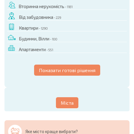
Вторинна нерухомість
- 1181
Від забудовника
- 229
Квартири
- 1290
Будинки, Вілли
- 100
Апартаменти
- 551
Показати готові рішення
Міста
Яке місто краще вибрати?