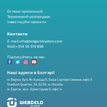
Останні пропозицій
Терміновий розпродаж
Інвестиційні проєкти
Контакти
E-mail:
info@bolgarskiydom.com
Моб:+359 56 919 898
Підписуйтесь на нас:
Наші адреси в Болгарії
м.
Варна
,
бул. Ян Хуніаді 6, база Сортові Семена, офіс 5
Stadium Quarter, 34
,
8230
, м.
Несебр
RU
м.
Бургас
,
вул. Даме Груєв 6, офіс 4
€
EN
$
UA