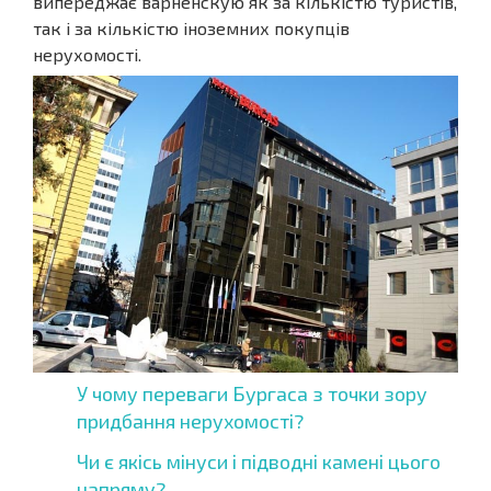
випереджає варненскую як за кількістю туристів,
так і за кількістю іноземних покупців
нерухомості.
У чому переваги Бургаса з точки зору
придбання нерухомості?
Чи є якісь мінуси і підводні камені цього
напряму?