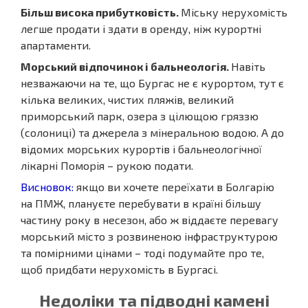
Більш висока прибутковість.
Міську нерухомість
легше продати і здати в оренду, ніж курортні
апартаменти.
Морський відпочинок і бальнеологія.
Навіть
незважаючи на те, що Бургас не є курортом, тут є
кілька великих, чистих пляжів, великий
приморський парк, озера з цілющою гряззю
(солониці) та джерела з мінеральною водою. А до
відомих морських курортів і бальнеологічної
лікарні Поморія – рукою подати.
Висновок:
якщо ви хочете переїхати в Болгарію
на ПМЖ, плануєте перебувати в країні більшу
частину року в несезон, або ж віддаєте перевагу
морський місто з розвиненою інфраструктурою
та помірними цінами – тоді подумайте про те,
щоб придбати нерухомість в Бургасі.
Недоліки та підводні камені