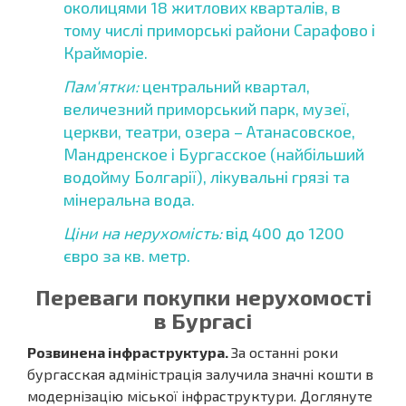
околицями 18 житлових кварталів, в
тому числі приморські райони Сарафово і
Крайморіе.
Пам'ятки:
центральний квартал,
величезний приморський парк, музеї,
церкви, театри, озера – Атанасовское,
Мандренское і Бургасское (найбільший
водойму Болгарії), лікувальні грязі та
мінеральна вода.
Ціни на нерухомість:
від 400 до 1200
євро за кв. метр.
Переваги покупки нерухомості
в Бургасі
Розвинена інфраструктура.
За останні роки
бургасская адміністрація залучила значні кошти в
модернізацію міської інфраструктури. Доглянуте