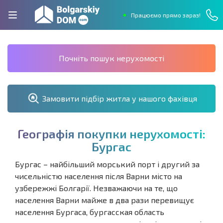
Працюємо прямо зараз!
Почніть пошук нерухомості
Замовити підбір житла у нашого фахівця
Г
е
о
г
р
а
ф
і
я
п
о
к
у
п
к
и
н
е
р
у
х
о
м
о
с
т
і
:
Б
у
р
г
а
с
Бургас – найбільший морський порт і другий за
чисельністю населення після Варни місто на
узбережжі Болгарії. Незважаючи на те, що
населення Варни майже в два рази перевищує
населення Бургаса, бургасская область