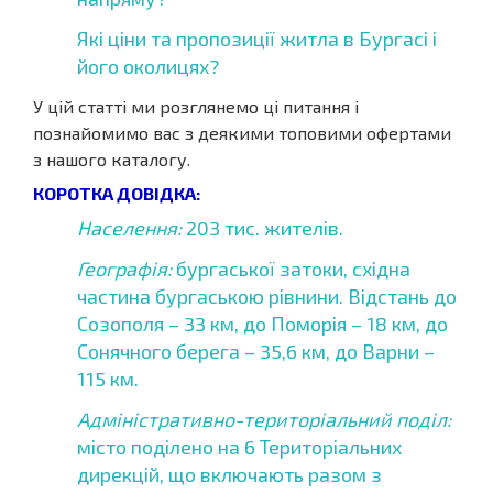
Які ціни та пропозиції житла в Бургасі і
його околицях?
У цій статті ми розглянемо ці питання і
познайомимо вас з деякими топовими офертами
з нашого каталогу.
КОРОТКА ДОВІДКА:
Населення:
203 тис. жителів.
Географія:
бургаської затоки, східна
частина бургаською рівнини. Відстань до
Созополя – 33 км, до Поморія – 18 км, до
Сонячного берега – 35,6 км, до Варни –
115 км.
Адміністративно-територіальний поділ:
місто поділено на 6 Територіальних
дирекцій, що включають разом з