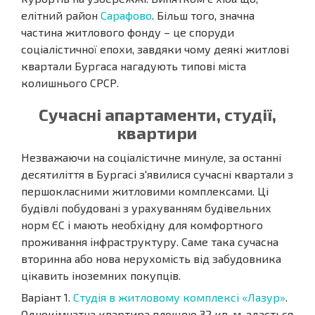
елітний район
Сарафово
. Більш того, значна
частина житлового фонду – це споруди
соціалістичної епохи, завдяки чому деякі житлові
квартали Бургаса нагадують типові міста
колишнього СРСР.
Сучасні апартаменти, студії,
квартири
Незважаючи на соціалістичне минуле, за останні
десятиліття в Бургасі з'явилися сучасні квартали з
першокласними житловими комплексами. Ці
будівлі побудовані з урахуванням будівельних
норм ЄС і мають необхідну для комфортного
проживання інфраструктуру. Саме така сучасна
вторинна або нова нерухомість від забудовника
цікавить іноземних покупців.
Варіант 1.
Студія в житловому комплексі «Лазур»
.
Однокімнатна квартира площею 32 кв. м. здається