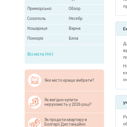
п
Приморсько
Обзор
Созополь
Несебр
Кошариця
Варна
Е
Поморіє
Бяла
Д
в
Всі міста (44)
п
Н
є
і
Яке місто краще вибрати?
Як вигідно купити
у
нерухомість у 2026 році?
Р
Як продати квартиру в
о
Болгарії Дистанційно