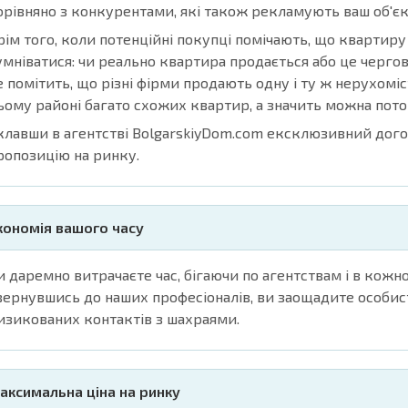
орівняно з конкурентами, які також рекламують ваш об'єк
рім того, коли потенційні покупці помічають, що квартиру
умніватися: чи реально квартира продається або це чергов
е помітить, що різні фірми продають одну і ту ж нерухоміс
ьому районі багато схожих квартир, а значить можна пото
клавши в агентстві BolgarskiyDom.com ексклюзивний дого
ропозицію на ринку.
кономія вашого часу
и даремно витрачаєте час, бігаючи по агентствам і в кож
вернувшись до наших професіоналів, ви заощадите особист
изикованих контактів з шахраями.
аксимальна ціна на ринку