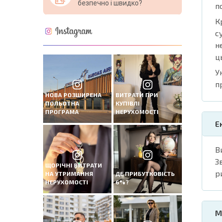
безпечно і швидко?
п
К
с
н
ц
У
п
НОВА РОЗШИРЕНА
ВИТРАТИ ПРИ
ПОЛЬОТНА
КУПІВЛІ
ПРОГРАМА
НЕРУХОМОСТІ
Е
В
З
ЩОРІЧНІ ВИТРАТИ
р
НА УТРИМАННЯ
ДЕ ПРИБУТКОВІСТЬ
НЕРУХОМОСТІ
6%?
М