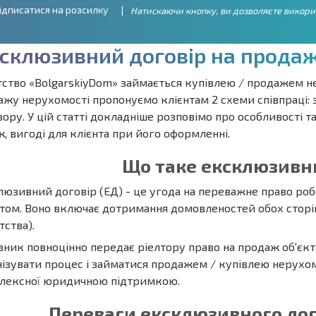
ідписатися на розсилку
Натискаючи кнопку, ви дозволяєте викори
с
к
л
ю
з
и
в
н
и
й
д
о
г
о
в
і
р
н
а
п
р
о
д
а
ство «BolgarskiyDom» займається купівлею / продажем не
ажу нерухомості пропонуємо клієнтам 2 схеми співпраці:
ору. У цій статті докладніше розповімо про особливості 
, вигоді для клієнта при його оформленні.
Що таке ексклюзивн
люзивний договір (ЕД) - це угода на переважне право ро
том. Воно включає дотримання домовленостей обох сторін
тства).
ник повноцінно передає ріелтору право на продаж об'єкта
ізувати процес і займатися продажем / купівлею нерухомост
лексної юридичною підтримкою.
Переваги ексклюзивного дог