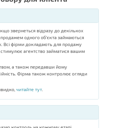
кщо звернеться відразу до декількох
о продажем одного об'єкта займаються
их. Всі фірми докладають для продажу
, стимулює агентство займатися вашим
твом, а також передавши йому
ійність. Фірма також контролює огляди
 швидко,
читайте тут
.
туємо контроль на кожному етапі