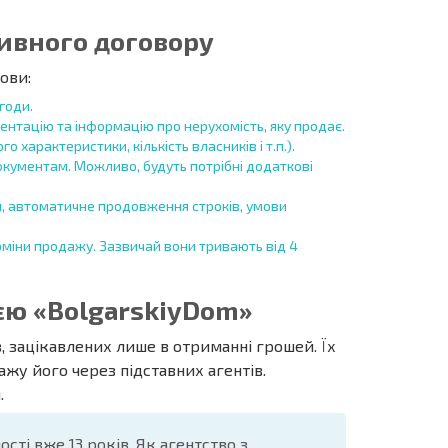
ивного договору
ови:
годи.
нтацію та інформацію про нерухомість, яку продає.
 характеристики, кількість власників і т.п.).
окументам. Можливо, будуть потрібні додаткові
и, автоматичне продовження строків, умови
міни продажу. Зазвичай вони тривають від 4
єю «BolgarskiyDom»
, зацікавлених лише в отриманні грошей. Їх
ажу його через підставних агентів.
.
ті вже 13 років. Як агентство з