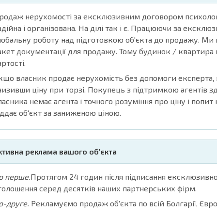
родаж нерухомості за ексклюзивним договором психолог
адійна і організована. На ділі так і є. Працюючи за екск
лобальну роботу над підготовкою об'єкта до продажу. Ми 
акет документації для продажу. Тому будинок / квартира
артості.
кщо власник продає нерухомість без допомоги експерта, в
низивши ціну при торзі. Покупець з підтримкою агентів зд
ласника немає агента і точного розуміння про ціну і попит н
іддає об'єкт за заниженою ціною.
ктивна реклама вашого об'єкта
о перше.
Протягом 24 годин після підписання ексклюзив
голошення серед десятків наших партнерських фірм.
о-друге.
Рекламуємо продаж об'єкта по всій Болгарії, Європ