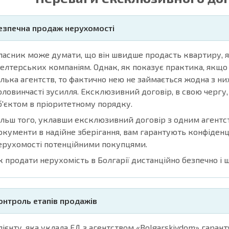
езпечна продаж нерухомості
ласник може думати, що він швидше продасть квартиру, я
іелтерських компаніям. Однак, як показує практика, якщ
ілька агентств, то фактично нею не займається жодна з н
оловинчасті зусилля. Ексклюзивний договір, в свою чергу
б'єктом в пріоритетному порядку.
ільш того, уклавши ексклюзивний договір з одним агентс
окументи в надійне зберігання, вам гарантують конфіденц
ерухомості потенційними покупцями.
к продати нерухомість в Болгарії дистанційно безпечно і
онтроль етапів продажів
лієнту, яка уклала ЕД з агентством «Bolgarskiydom» гаран