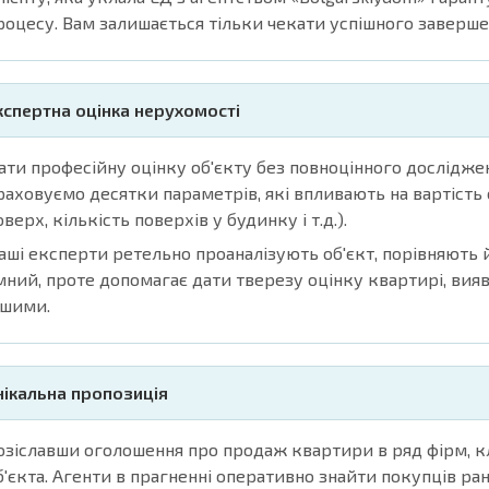
роцесу. Вам залишається тільки чекати успішного заверше
кспертна оцінка нерухомості
ати професійну оцінку об'єкту без повноцінного дослідж
раховуємо десятки параметрів, які впливають на вартість о
оверх, кількість поверхів у будинку і т.д.).
аші експерти ретельно проаналізують об'єкт, порівняють й
мний, проте допомагає дати тверезу оцінку квартирі, вияв
ншими.
нікальна пропозиція
озіславши оголошення про продаж квартири в ряд фірм, клі
б'єкта. Агенти в прагненні оперативно знайти покупців ра