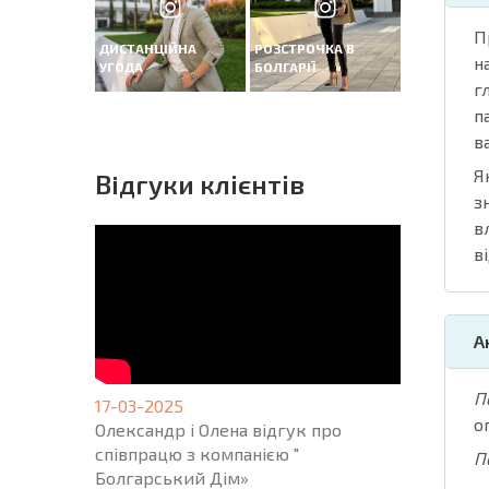
П
ДИСТАНЦІЙНА
РОЗСТРОЧКА В
н
УГОДА
БОЛГАРІЇ
г
п
в
Я
Вiдгуки клієнтів
з
в
в
А
П
17-03-2025
о
Олександр і Олена відгук про
співпрацю з компанією "
П
Болгарський Дім»