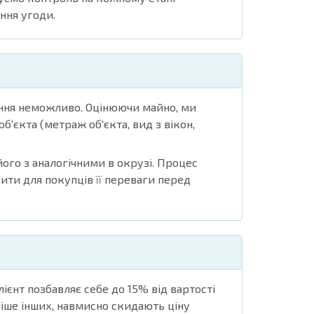
ння угоди.
ення неможливо. Оцінюючи майно, ми
б'єкта (метраж об'єкта, вид з вікон,
ого з аналогічними в окрузі. Процес
ити для покупців її переваги перед
єнт позбавляє себе до 15% від вартості
ніше інших, навмисно скидають ціну