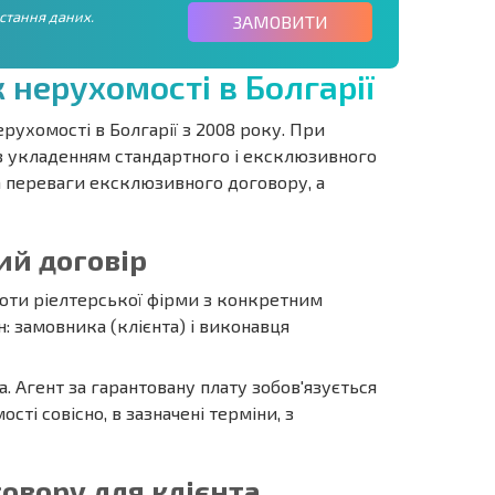
стання даних.
ЗАМОВИТИ
ж
н
е
р
у
х
о
м
о
с
т
і
в
Б
о
л
г
а
р
і
ї
рухомості в Болгарії з 2008 року. При
 з укладенням стандартного і ексклюзивного
та переваги ексклюзивного договору, а
ий договір
боти ріелтерської фірми з конкретним
: замовника (клієнта) і виконавця
. Агент за гарантовану плату зобов'язується
і совісно, ​​в зазначені терміни, з
овору для клієнта