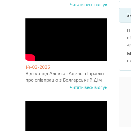
Читати весь відгук
З
П
о
а
М
в
14-02-2025
Відгук від Алекса і Адель з Ізраїлю
про співпрацю з Болгарський Дім
Читати весь відгук