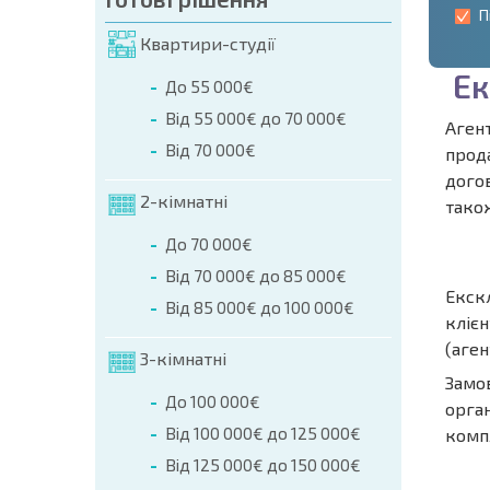
П
Квартири-студії
Е
к
До 55 000€
Від 55 000€ до 70 000€
Агент
Від 70 000€
прод
догов
2-кімнатні
також
До 70 000€
Від 70 000€ до 85 000€
Екск
Від 85 000€ до 100 000€
клієн
(аген
3-кімнатні
Замов
До 100 000€
орган
Від 100 000€ до 125 000€
комп
Від 125 000€ до 150 000€