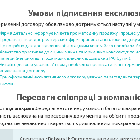
Умови підписання ексклюз
ормленні договору обов'язково дотримуються наступні ум
Фірма детально інформує клієнта про методику продажу і процесі у
Продавець передає ріелтерської фірмі правовстановлюючих докуме
Це потрібно для дослідження об'єкта (яким чином його придбали, його
Агентство приступає до оцінки майна та юридично консультує по д
папери (наприклад, згода інших власників, довідка з РАГСу і ін.).
Читайте договір уважно. У ньому необхідно прописати точні термін
анулювання договору.
При оформленні ексклюзивного договору уважно переглядайте тер
тижнів.
Переваги співпраці з компані
т від шахраїв.
Серед агентств нерухомості багато шахраїв
ність заснована на присвоєння документів на об'єкт і прод
одно, це незаконно і карається кримінальним покаранням
Агентство «BolgarskiyDom.com» на ринку нерухомос