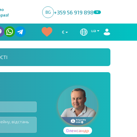
мо
+359 56 919 898
BG
раз!
ua
€
СТІ
Олександр