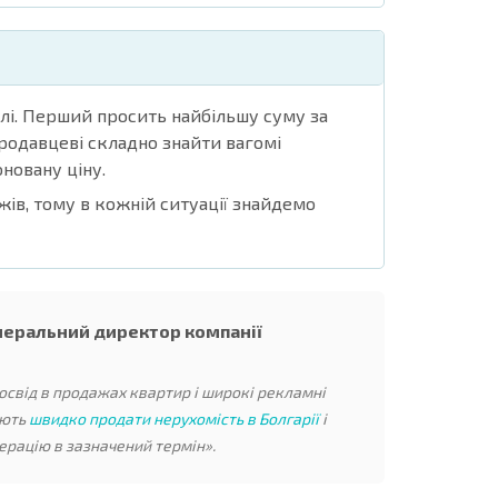
цілі. Перший просить найбільшу суму за
родавцеві складно знайти вагомі
новану ціну.
жів, тому в кожній ситуації знайдемо
енеральний директор компанії
освід в продажах квартир і широкі рекламні
яють
швидко продати нерухомість в Болгарії
і
ерацію в зазначений термін».