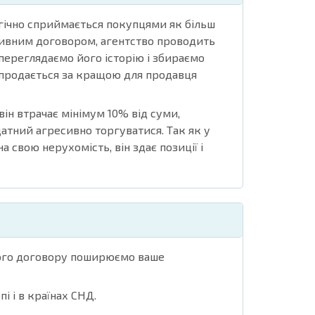
ічно сприймається покупцями як більш
люзивним договором, агентство проводить
переглядаємо його історію і збираємо
 продається за кращою для продавця
ін втрачає мінімум 10% від суми,
атний агресивно торгуватися. Так як у
а свою нерухомість, він здає позиції і
ного договору поширюємо ваше
і і в країнах СНД.