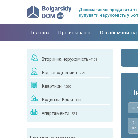
Допомагаємо продавати та
купувати нерухомість у Бол
Головна
Про компанію
Ознайомчий ту
Вторинна нерухомість
- 1181
Від забудовника
- 229
Квартири
- 1290
Шв
Будинки, Вілли
- 100
Апартаменти
- 551
Готові рішення