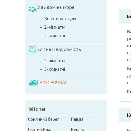
З видом на море
Б
Квартири-студії
2-кімнатні
В
3-кімнатні
р
к
Елітна Нерухомість
п
о
2-кімнатні
Б
3-кімнатні
д
РОЗСРОЧКА!
н
Я
Міста
К
Сонячний берег
Равда
Святий Влас
Бургас
К