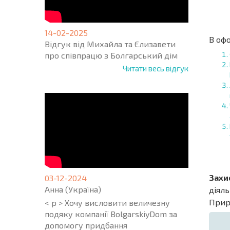
14-02-2025
В оф
Відгук від Михайла та Єлизавети
про співпрацю з Болгарський дім
Читати весь відгук
Захис
03-12-2024
Анна (Україна)
діяль
Прир
< p > Хочу висловити величезну
подяку компанії BolgarskiyDom за
допомогу придбання