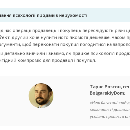
нання психології продажів нерухомості
ід час операції продавець і покупець переслідують різні 
б'єкт, другий хоче купити його якомога дешевше. Часом п
ргументи, щоб переконати покупця погодитися на запропо
и детально вивчили і знаємо, як працює психологія прода
игідний компроміс для продавця і покупця.
Тарас Розгон, г
BolgarskiyDom:
«Наш багаторічний д
можливості дозвол
успішно провести оп