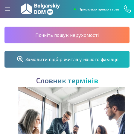
Працюємо прямо зараз!
Почніть пошук нерухомості
Замовити підбір житла у нашого фахівця
С
л
о
в
н
и
к
т
е
р
м
і
н
і
в