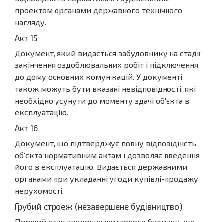
проектом органами державного технічного
нагляду.
Акт 15
Документ, який видається забудовнику на стадії
закінчення оздоблювальних робіт і підключення
до дому основних комунікацій. У документі
також можуть бути вказані невідповідності, які
необхідно усунути до моменту здачі об'єкта в
експлуатацію.
Акт 16
Документ, що підтверджує повну відповідність
об'єкта нормативним актам і дозволяє введення
його в експлуатацію. Видається державними
органами при укладанні угоди купівлі-продажу
нерухомості.
Грубий строеж (незавершене будівництво)
Перший етап зведення житлового будинку, що