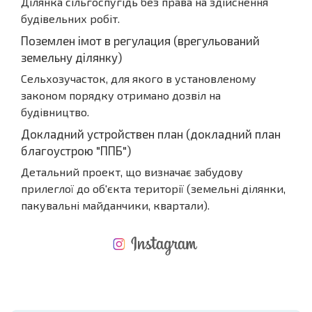
Ділянка сільгоспугідь без права на здійснення
будівельних робіт.
Поземлен імот в регулация (врегульований
земельну ділянку)
Сельхозучасток, для якого в установленому
законом порядку отримано дозвіл на
будівництво.
Докладний устройствен план (докладний план
благоустрою "ППБ")
Детальний проект, що визначає забудову
прилеглої до об'єкта території (земельні ділянки,
пакувальні майданчики, квартали).
НОВА РОЗШИРЕНА ПОЛЬОТНА ПРОГРАМА
ВИТРАТИ ПРИ КУПІВЛІ НЕРУХОМОСТІ
ЩОРІЧНІ ВИТРАТИ НА УТРИМАННЯ НЕРУХОМОСТІ