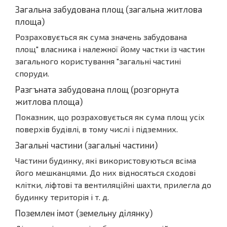
Загальна забудована площ (загальна житлова
площа)
Розраховується як сума значень забудована
площ" власника і належної йому частки із частин
загального користування "загальні частині
споруди.
Разгъната забудована площ (розгорнута
житлова площа)
Показник, що розраховується як сума площ усіх
поверхів будівлі, в тому числі і підземних.
Загальні частини (загальні частини)
Частини будинку, які використовуються всіма
його мешканцями. До них відносяться сходові
клітки, ліфтові та вентиляційні шахти, прилегла до
будинку територія і т. д.
Поземлен імот (земельну ділянку)