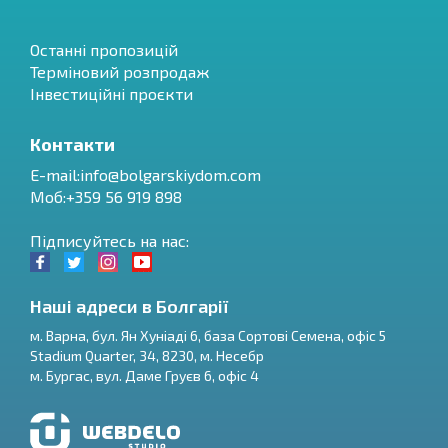
Останні пропозицій
Терміновий розпродаж
Інвестиційні проєкти
Контакти
E-mail:
info@bolgarskiydom.com
Моб:+359 56 919 898
Підписуйтесь на нас:
Наші адреси в Болгарії
м.
Варна
,
бул. Ян Хуніаді 6, база Сортові Семена, офіс 5
Stadium Quarter, 34
,
8230
, м.
Несебр
RU
м.
Бургас
,
вул. Даме Груєв 6, офіс 4
€
EN
$
UA