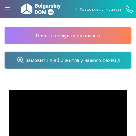
Працюємо прямо зараз!
Почніть пошук нерухомості
Замовити підбір житла у нашого фахівця