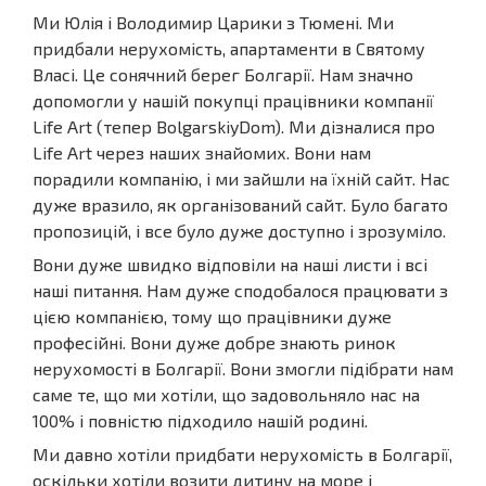
Ми Юлія і Володимир Царики з Тюмені. Ми
придбали нерухомість, апартаменти в Святому
Власі. Це сонячний берег Болгарії. Нам значно
допомогли у нашій покупці працівники компанії
Life Art (тепер BolgarskiyDom). Ми дізналися про
Life Art через наших знайомих. Вони нам
порадили компанію, і ми зайшли на їхній сайт. Нас
дуже вразило, як організований сайт. Було багато
пропозицій, і все було дуже доступно і зрозуміло.
Вони дуже швидко відповіли на наші листи і всі
наші питання. Нам дуже сподобалося працювати з
цією компанією, тому що працівники дуже
професійні. Вони дуже добре знають ринок
нерухомості в Болгарії. Вони змогли підібрати нам
саме те, що ми хотіли, що задовольняло нас на
100% і повністю підходило нашій родині.
Ми давно хотіли придбати нерухомість в Болгарії,
оскільки хотіли возити дитину на море і