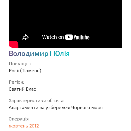
В
о
л
о
д
и
м
и
р
і
Ю
л
і
я
Покупці з:
Росії (Тюмень)
Регіон:
Святий Влас
Характеристики об'єкта:
Апартаменти на узбережжі Чорного моря
Операція:
жовтень 2012