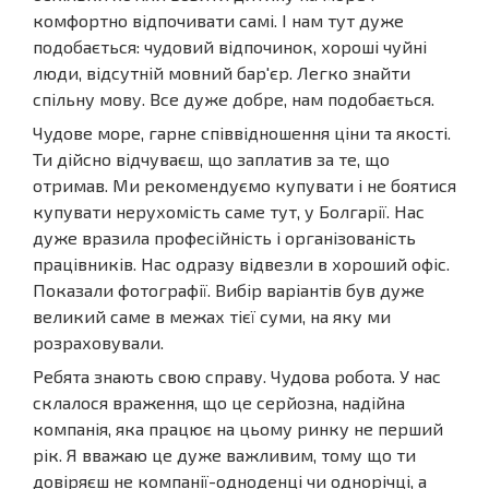
комфортно відпочивати самі. І нам тут дуже
подобається: чудовий відпочинок, хороші чуйні
люди, відсутній мовний бар'єр. Легко знайти
спільну мову. Все дуже добре, нам подобається.
Чудове море, гарне співвідношення ціни та якості.
Ти дійсно відчуваєш, що заплатив за те, що
отримав. Ми рекомендуємо купувати і не боятися
купувати нерухомість саме тут, у Болгарії. Нас
дуже вразила професійність і організованість
працівників. Нас одразу відвезли в хороший офіс.
Показали фотографії. Вибір варіантів був дуже
великий саме в межах тієї суми, на яку ми
розраховували.
Ребята знають свою справу. Чудова робота. У нас
склалося враження, що це серйозна, надійна
компанія, яка працює на цьому ринку не перший
рік. Я вважаю це дуже важливим, тому що ти
довіряєш не компанії-одноденці чи однорічці, а