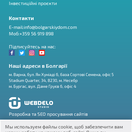
Інвестиційні проєкти
Контакти
E-mail:
info@bolgarskiydom.com
Моб:+359 56 919 898
Підписуйтесь на нас:
Наші адреси в Болгарії
м.
Варна
,
бул. Ян Хуніаді 6, база Сортові Семена, офіс 5
Stadium Quarter, 34
,
8230
, м.
Несебр
RU
м.
Бургас
,
вул. Даме Груєв 6, офіс 4
€
EN
$
UA
Розробка та SEO просування сайтів
₽
PL
Мы используем файлы cookie, щоб забезпечити вам