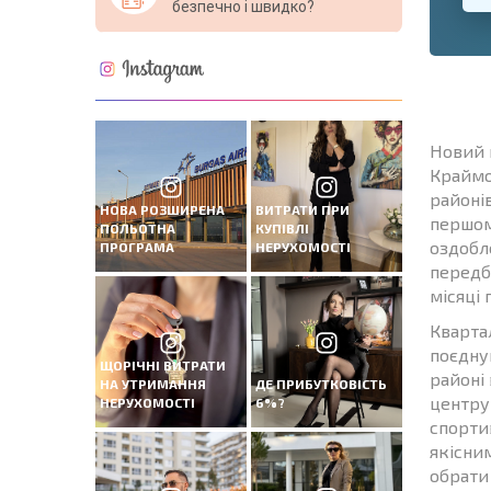
безпечно і швидко?
Новий 
Краймо
районі
НОВА РОЗШИРЕНА
ВИТРАТИ ПРИ
першом
ПОЛЬОТНА
КУПІВЛІ
оздобле
ПРОГРАМА
НЕРУХОМОСТІ
передб
місяці 
Кварта
поєдну
ЩОРІЧНІ ВИТРАТИ
районі
НА УТРИМАННЯ
ДЕ ПРИБУТКОВІСТЬ
центру
НЕРУХОМОСТІ
6%?
спорти
якісни
обрати