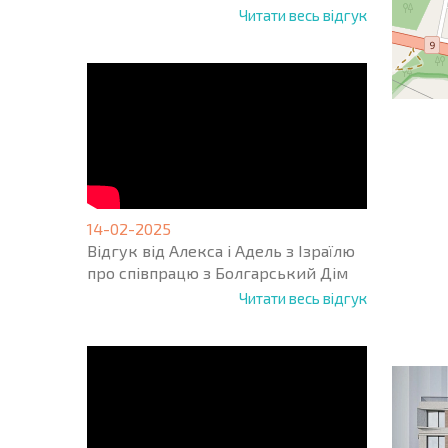
Читати весь відгук
14-02-2025
НОВА 
Відгук від Алекса і Адель з Ізраїлю
ПОЛЬ
про співпрацю з Болгарський Дім
ПРОГ
Читати весь відгук
+1
United
States
+1
* Поля обо