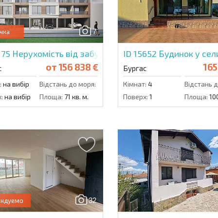
використання сво
7
чка
175
Нерухомість від забудовника в Зорниця 3
ID 15652
Будинок у сел
от
156 838 €
165
с
Бургас
:
на вибір
Відстань до моря:
2000 м.
Кімнат:
4
Відстань д
:
на вибір
Площа:
71 кв. м.
Поверх:
1
Площа:
100
32
ендуемо