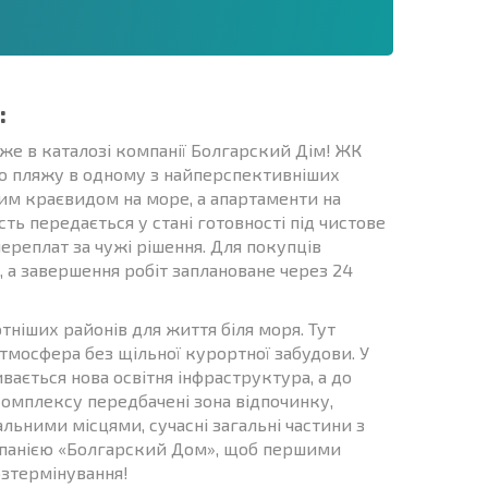
:
уже в каталозі компанії Болгарский Дім! ЖК
го пляжу в одному з найперспективніших
ним краєвидом на море, а апартаменти на
ь передається у стані готовності під чистове
переплат за чужі рішення. Для покупців
 а завершення робіт заплановане через 24
ніших районів для життя біля моря. Тут
атмосфера без щільної курортної забудови. У
ається нова освітня інфраструктура, а до
 комплексу передбачені зона відпочинку,
льними місцями, сучасні загальні частини з
омпанією «Болгарский Дом», щоб першими
озтермінування!