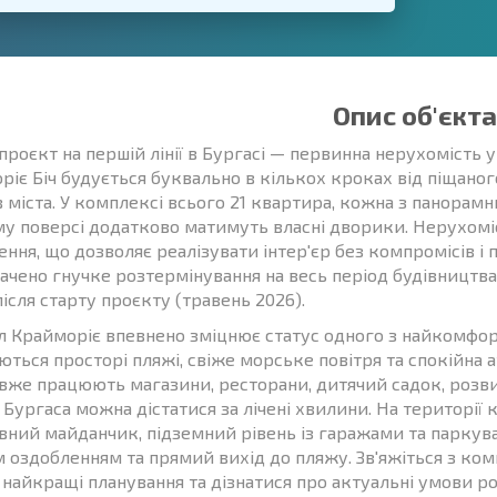
Опис об'єкта
проєкт на першій лінії в Бургасі — первинна нерухомість 
ріє Біч будується буквально в кількох кроках від піщано
в міста. У комплексі всього 21 квартира, кожна з панорам
у поверсі додатково матимуть власні дворики. Нерухоміст
ння, що дозволяє реалізувати інтер'єр без компромісів і 
ачено гнучке розтермінування на весь період будівництва,
після старту проєкту (травень 2026).
л Крайморіє впевнено зміцнює статус одного з найкомфорт
ються просторі пляжі, свіже морське повітря та спокійна 
 вже працюють магазини, ресторани, дитячий садок, розвив
 Бургаса можна дістатися за лічені хвилини. На території
вний майданчик, підземний рівень із гаражами та паркува
м оздобленням та прямий вихід до пляжу. Зв'яжіться з к
 найкращі планування та дізнатися про актуальні умови р