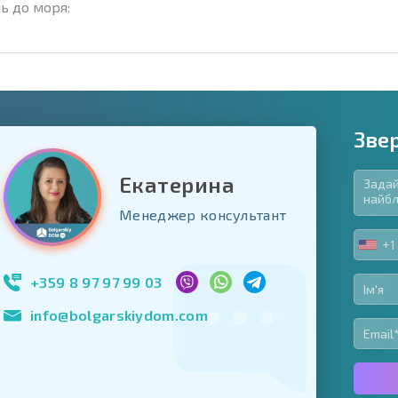
ь до моря:
Зве
Екатерина
в'язкові для заповнення
Менеджер консультант
ь форму
+1
UNIT
Підписатися на р
STA
використання сво
+1
+359 8 97 97 99 03
info@bolgarskiydom.com