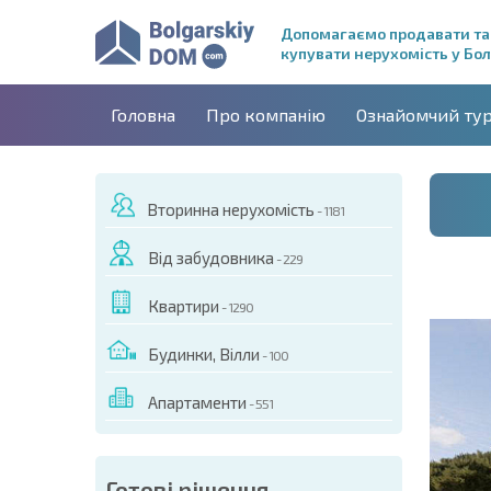
Допомагаємо продавати та
купувати нерухомість у Бол
Головна
Про компанію
Ознайомчий ту
Вторинна нерухомість
- 1181
Від забудовника
- 229
Квартири
- 1290
Будинки, Вілли
- 100
Апартаменти
- 551
ДЕО ЦЬОГО ОБ'ЄКТА
Готові рішення