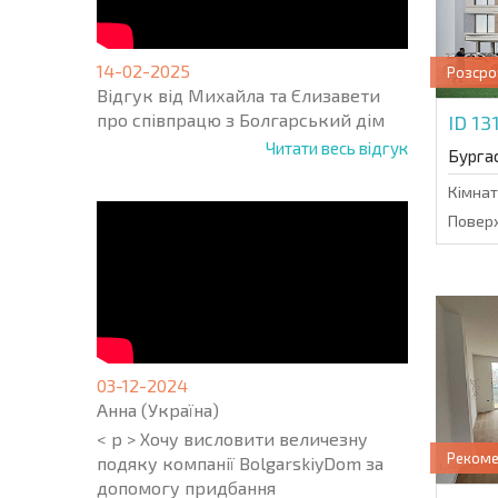
14-02-2025
Розсро
Відгук від Михайла та Єлизавети
про співпрацю з Болгарський дім
ID 13
Читати весь відгук
Бурга
Кімнат
Поверх
03-12-2024
Анна (Україна)
< p > Хочу висловити величезну
Реком
подяку компанії BolgarskiyDom за
допомогу придбання