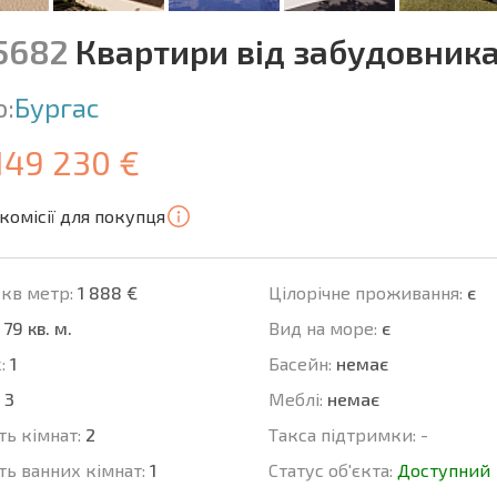
15682
Квартири від забудовника
о:
Бургас
149 230 €
комісії для покупця
 кв метр:
1 888 €
Цілорічне проживання:
є
79 кв. м.
Вид на море:
є
:
1
Баcейн:
немає
3
Меблі:
немає
ть кімнат:
2
Такса підтримки:
-
ть ванних кімнат:
1
Статус об'єкта:
Доступний