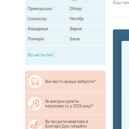
Відстан
Приморсько
Обзор
Созополь
Несебр
Кошариця
Варна
Поморіє
Бяла
+1
United
States
Всі міста (44)
+1
* Поля обо
Свернут
Яке місто краще вибрати?
Як вигідно купити
нерухомість у 2026 році?
Як продати квартиру в
Болгарії Дистанційно