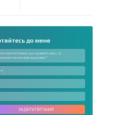
ртайтесь до мене
ED
озсилку | Натискаючи кнопку, ви дозволяєте
TES
їх даних.
Надіслати повідомлення
ЗАДАТИ ПИТАННЯ