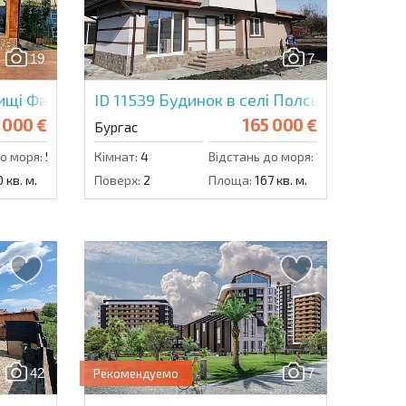
їх даних.
19
7
Надіслати повідомлення
ищі Факія
ID 11539
Будинок в селі Полські Ізвор
 000 €
165 000 €
Бургас
о моря:
50000 м.
Кімнат:
4
Відстань до моря:
10000 м.
 кв. м.
Поверх:
2
Площа:
167 кв. м.
42
7
Рекомендуемо