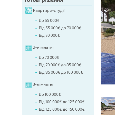
мовлення (Ім'я, E-mail, Телефон)
Квартири-студії
ння
До 55 000€
а телефоном:
Від 55 000€ до 70 000€
+359 8 9797 99 03
Від 70 000€
2-кімнатні
До 70 000€
Від 70 000€ до 85 000€
Від 85 000€ до 100 000€
3-кімнатні
До 100 000€
Від 100 000€ до 125 000€
Від 125 000€ до 150 000€