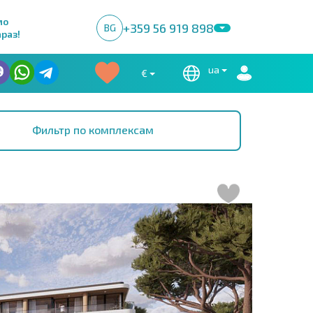
мо
+359 56 919 898
BG
раз!
ua
€
Фильтр по комплексам