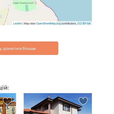
Leaflet
| Map data
OpenStreetMap.org
contributors,
CC-BY-SA
у дізнатися більше
ОВІСТЬ
ДИСТАНЦІЙНА
РОЗСТРОЧКА В
УГОДА
БОЛГАРІЇ
ій:
озсилку | Натискаючи кнопку, ви дозволяєте