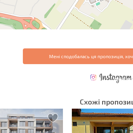
Мені сподобалась ця пропозиція, хоч
ЩОРІЧНІ
РОЗШИРЕНА
ВИТРАТИ ПРИ
ВИТРАТИ НА
ДЕ
ОТНА
КУПІВЛІ
УТРИМАННЯ
ПРИБУТК
РАМА
НЕРУХОМОСТІ
НЕРУХОМОСТІ
6%?
Схожі пропозиц
в'язкові для заповнення
Підписатися на р