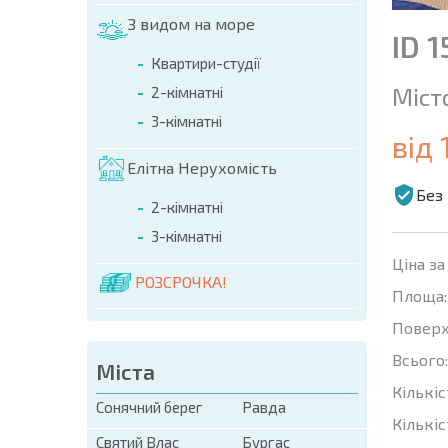
З видом на море
ID 
Квартири-студії
Міст
2-кімнатні
3-кімнатні
від 
Елітна Нерухомість
Без 
2-кімнатні
3-кімнатні
Ціна за
РОЗСРОЧКА!
Площа:
Поверх
Всього:
Міста
Кількіс
Сонячний берег
Равда
Кількіс
Святий Влас
Бургас