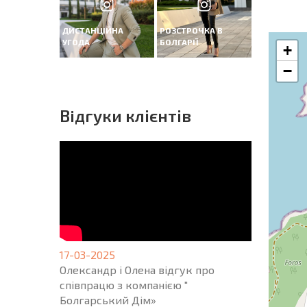
ДИСТАНЦІЙНА
РОЗСТРОЧКА В
УГОДА
БОЛГАРІЇ
+
−
Вiдгуки клієнтів
17-03-2025
Олександр і Олена відгук про
співпрацю з компанією "
Болгарський Дім»