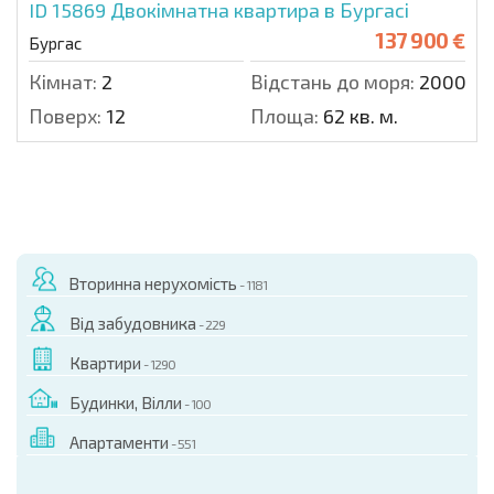
ID 15869
Двокімнатна квартира в Бургасі
137 900 €
Бургас
Кімнат:
2
Відстань до моря:
2000 м.
Поверх:
12
Площа:
62 кв. м.
Вторинна нерухомість
- 1181
Від забудовника
- 229
Квартири
- 1290
Будинки, Вілли
- 100
Апартаменти
- 551