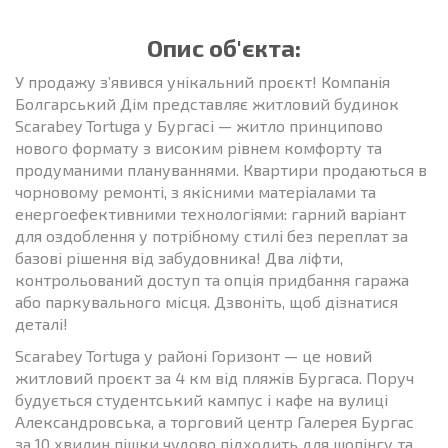
Опис об'єкта:
У продажу з’явився унікальний проєкт! Компанія
Болгарський Дім представляє житловий будинок
Scarabey Tortuga у Бургасі — житло принципово
нового формату з високим рівнем комфорту та
продуманими плануваннями. Квартири продаються в
чорновому ремонті, з якісними матеріалами та
енергоефективними технологіями: гарний варіант
для оздоблення у потрібному стилі без переплат за
базові рішення від забудовника! Два ліфти,
контрольований доступ та опція придбання гаража
або паркувального місця. Дзвоніть, щоб дізнатися
деталі!
Scarabey Tortuga у районі Горизонт — це новий
житловий проєкт за 4 км від пляжів Бургаса. Поруч
будується студентський кампус і кафе на вулиці
Александровська, а торговий центр Галерея Бургас
за 10 хвилин пішки чудово підходить для шопінгу та