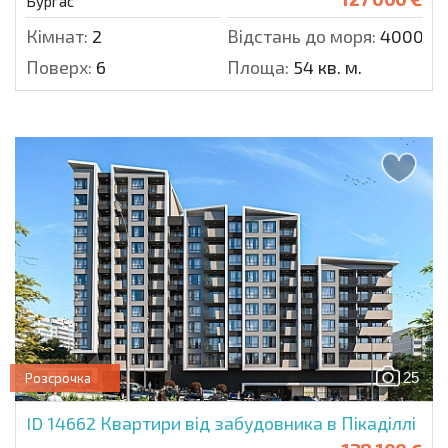
Бургас
Кімнат:
2
Відстань до моря:
4000 м.
Поверх:
6
Площа:
54 кв. м.
25
Розсрочка
ID 14662
Квартири від забудовника в Пікаділлі