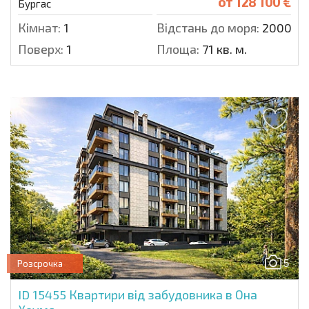
от
128 100 €
Бургас
Кімнат:
1
Відстань до моря:
2000 м.
Поверх:
1
Площа:
71 кв. м.
5
Розсрочка
ID 15455
Квартири від забудовника в Она