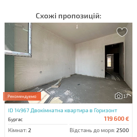
Схожі пропозицій:
17
Рекомендуемо
ID 14967
Двокімнатна квартира в Горизонт
119 600 €
Бургас
Кімнат:
2
Відстань до моря:
2500 м.