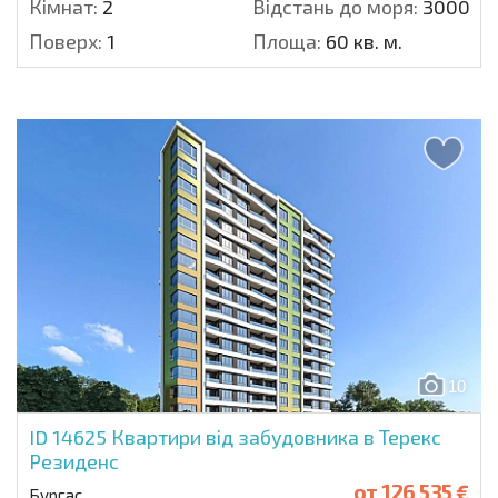
Кімнат:
2
Відстань до моря:
3000 м.
Поверх:
1
Площа:
60 кв. м.
10
ID 14625
Квартири від забудовника в Терекс
Резиденс
от
126 535 €
Бургас