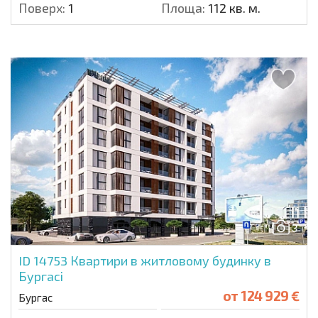
Поверх:
1
Площа:
112 кв. м.
3
ID 14753
Квартири в житловому будинку в
Бургасі
от
124 929 €
Бургас