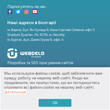
Підписуйтесь на нас:
Наші адреси в Болгарії
м.
Варна
,
бул. Ян Хуніаді 6, база Сортові Семена, офіс 5
Stadium Quarter, 34
,
8230
, м.
Несебр
RU
м.
Бургас
,
вул. Даме Груєв 6, офіс 4
€
EN
$
UA
Розробка та SEO просування сайтів
₽
PL
Мы используем файлы cookie, щоб забезпечити вам
кращу роботу на нашому веб-сайті. Якщо ви
₴
DE
продовжите, ми припустимо, що ви погоджуєтесь
отримати всі файли cookie на нашому веб-сайті.
zł
BG
ЕИК 201160903
Детальніше
Нерухомість в Болгарії © 2026
ОК
€
ХОЧУ ПРОДАТИ
ХОЧУ КУПИТИ
UA