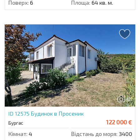
Поверх:
6
Площа:
64 кв. м.
42
ID 12575
Будинок в Просеник
122 000 €
Бургас
Кімнат:
4
Відстань до моря:
34000 м