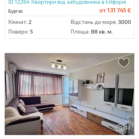
ID 12264
Квартири від забудовника в Ейфорія
от
131 745 €
Бургас
Кімнат:
2
Відстань до моря:
3000 м.
Поверх:
5
Площа:
88 кв. м.
33