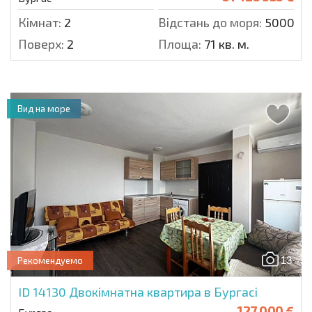
Кімнат:
2
Відстань до моря:
5000 м.
Поверх:
2
Площа:
71 кв. м.
Вид на море
13
Рекомендуемо
ID 14130
Двокімнатна квартира в Бургасі
127 000 €