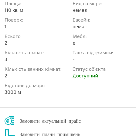
Площа:
Вид на море:
110 кв. м.
немає
Поверх:
Баcейн:
1
немає
Всього:
Меблі:
2
є
Кількість кімнат:
Такса підтримки:
3
-
Кількість ванних кімнат:
Статус об'єкта:
2
Доступний
Відстань до моря:
3000 м
Замовити актуальний прайс
Замовити плани приміщень