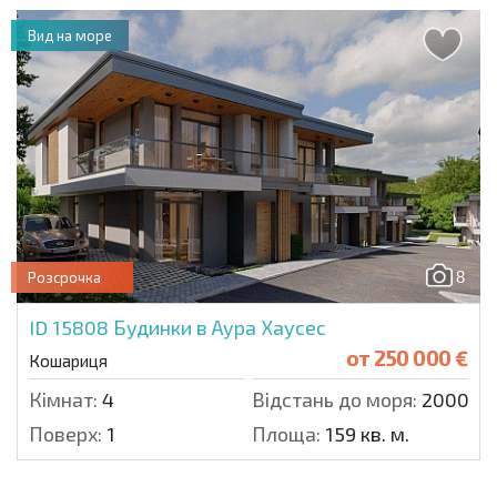
Вид на море
8
Розсрочка
ID 15808
Будинки в Аура Хаусес
от
250 000 €
Кошариця
Кімнат:
4
Відстань до моря:
2000 м.
Поверх:
1
Площа:
159 кв. м.