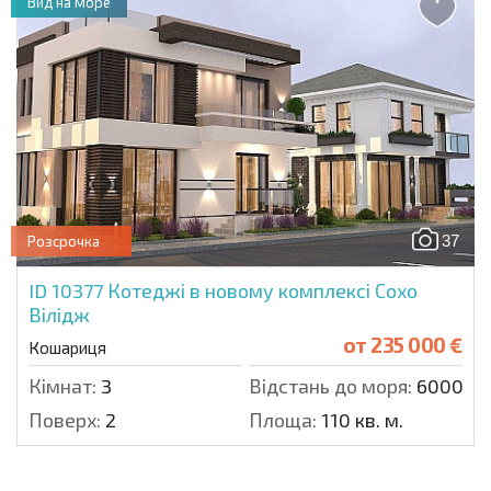
Вид на море
37
Розсрочка
ID 10377
Котеджі в новому комплексі Сохо
Вілідж
от
235 000 €
Кошариця
Кімнат:
3
Відстань до моря:
6000 м.
Поверх:
2
Площа:
110 кв. м.