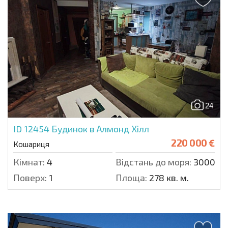
24
ID 12454
Будинок в Алмонд Хілл
220 000 €
Кошариця
Кімнат:
4
Відстань до моря:
3000 м.
Поверх:
1
Площа:
278 кв. м.