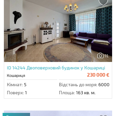
91
ID 14244
Двоповерховий будинок у Кошариці
230 000 €
Кошариця
Кімнат:
5
Відстань до моря:
6000 м.
Поверх:
1
Площа:
163 кв. м.