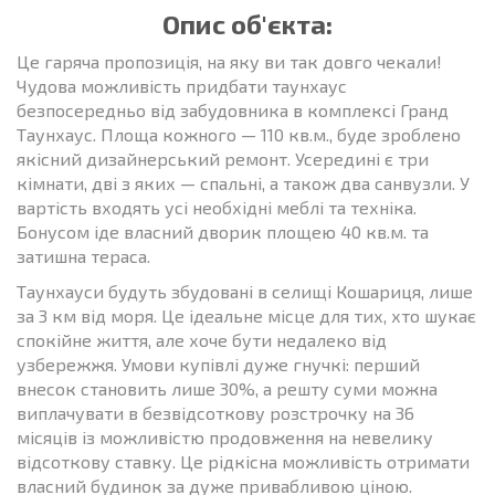
Опис об'єкта:
Це гаряча пропозиція, на яку ви так довго чекали!
Чудова можливість придбати таунхаус
безпосередньо від забудовника в комплексі Гранд
Таунхаус. Площа кожного — 110 кв.м., буде зроблено
якісний дизайнерський ремонт. Усередині є три
кімнати, дві з яких — спальні, а також два санвузли. У
вартість входять усі необхідні меблі та техніка.
Бонусом іде власний дворик площею 40 кв.м. та
затишна тераса.
Таунхауси будуть збудовані в селищі Кошариця, лише
за 3 км від моря. Це ідеальне місце для тих, хто шукає
спокійне життя, але хоче бути недалеко від
узбережжя. Умови купівлі дуже гнучкі: перший
внесок становить лише 30%, а решту суми можна
виплачувати в безвідсоткову розстрочку на 36
місяців із можливістю продовження на невелику
відсоткову ставку. Це рідкісна можливість отримати
власний будинок за дуже привабливою ціною.