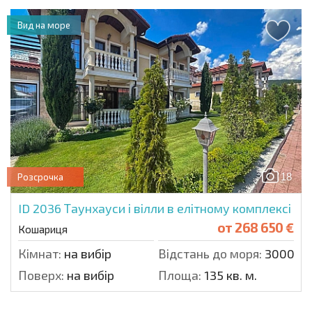
Вид на море
18
Розсрочка
ID 2036
Таунхауси і вілли в елітному комплексі
от
268 650 €
Кошариця
Кімнат:
на вибір
Відстань до моря:
3000 м.
Поверх:
на вибір
Площа:
135 кв. м.