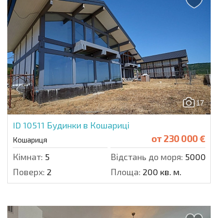
17
ID 10511
Будинки в Кошариці
от
230 000 €
Кошариця
Кімнат:
5
Відстань до моря:
5000 м.
Поверх:
2
Площа:
200 кв. м.