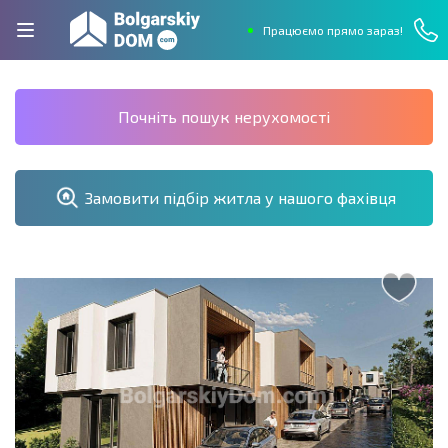
Працюємо прямо зараз!
Почніть пошук нерухомості
Замовити підбір житла у нашого фахівця