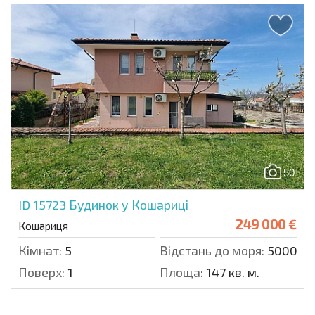
50
ID 15723
Будинок у Кошариці
249 000 €
Кошариця
Кімнат:
5
Відстань до моря:
5000 м.
Поверх:
1
Площа:
147 кв. м.