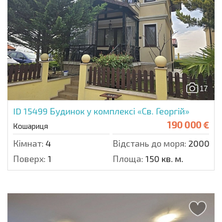
17
ID 15499
Будинок у комплексі «Св. Георгій»
190 000 €
Кошариця
Кімнат:
4
Відстань до моря:
2000 м.
Поверх:
1
Площа:
150 кв. м.