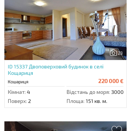
23
ID 15337
Двоповерховий будинок в селі
Кощариця
220 000 €
Кошариця
Кімнат:
4
Відстань до моря:
3000 м.
Поверх:
2
Площа:
151 кв. м.