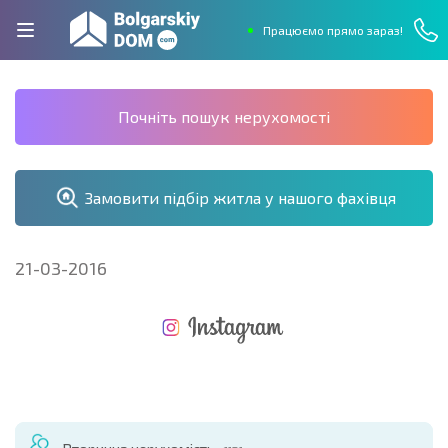
Працюємо прямо зараз!
Почніть пошук нерухомості
Замовити підбір житла у нашого фахівця
21-03-2016
НОВА РОЗШИРЕНА ПОЛЬОТНА ПРОГРАМА
ВИТРАТИ ПРИ КУПІВЛІ НЕРУХОМОСТІ
ЩОРІЧНІ ВИТРАТИ НА УТРИМАННЯ НЕРУХОМОСТІ