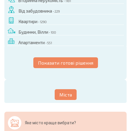
Вторинна нерухомість
- 1181
Від забудовника
- 229
Квартири
- 1290
Будинки, Вілли
- 100
Апартаменти
- 551
Показати готові рішення
Міста
Яке місто краще вибрати?