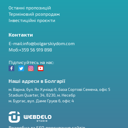
Останні пропозицій
Терміновий розпродаж
Інвестиційні проєкти
Контакти
E-mail:
info@bolgarskiydom.com
Моб:+359 56 919 898
Підписуйтесь на нас:
Наші адреси в Болгарії
м.
Варна
,
бул. Ян Хуніаді 6, база Сортові Семена, офіс 5
Stadium Quarter, 34
,
8230
, м.
Несебр
RU
м.
Бургас
,
вул. Даме Груєв 6, офіс 4
€
EN
$
UA
Розробка та SEO просування сайтів