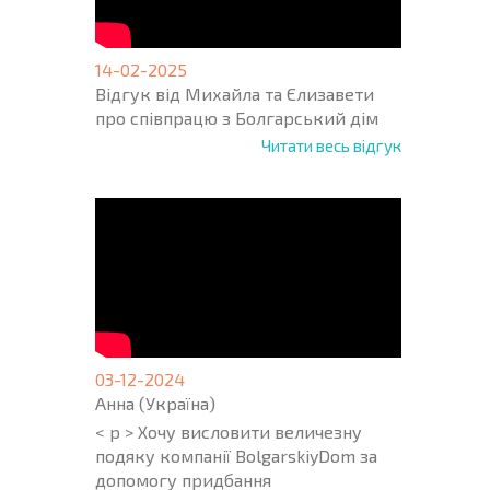
14-02-2025
Відгук від Михайла та Єлизавети
про співпрацю з Болгарський дім
Читати весь відгук
03-12-2024
Анна (Україна)
< p > Хочу висловити величезну
подяку компанії BolgarskiyDom за
допомогу придбання