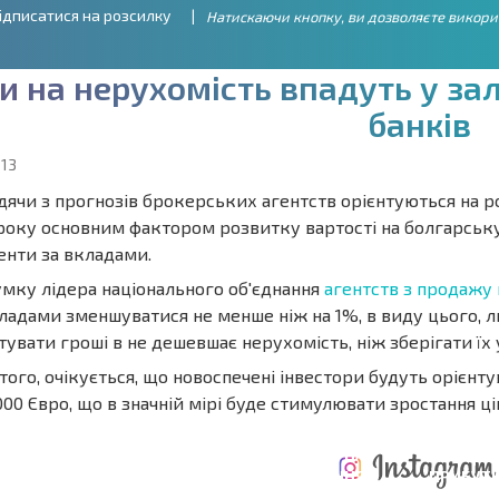
ідписатися на розсилку
Натискаючи кнопку, ви дозволяєте викори
и
н
а
н
е
р
у
х
о
м
і
с
т
ь
в
п
а
д
у
т
ь
у
з
а
б
а
н
к
і
в
013
ячи з прогнозів брокерських агентств орієнтуються на р
року основним фактором розвитку вартості на болгарську
енти за вкладами.
умку лідера національного об'єднання
агентств з продажу 
кладами зменшуватися не менше ніж на 1%, в виду цього,
тувати гроші в не дешевшає нерухомість, ніж зберігати їх 
того, очікується, що новоспечені інвестори будуть орієнт
000 Євро, що в значній мірі буде стимулювати зростання ц
ЩОРІЧНІ
РОЗШИРЕНА
ВИТРАТИ ПРИ
ВИТРАТИ НА
ДЕ
ОТНА
КУПІВЛІ
УТРИМАННЯ
ПРИБУТК
РАМА
НЕРУХОМОСТІ
НЕРУХОМОСТІ
6%?