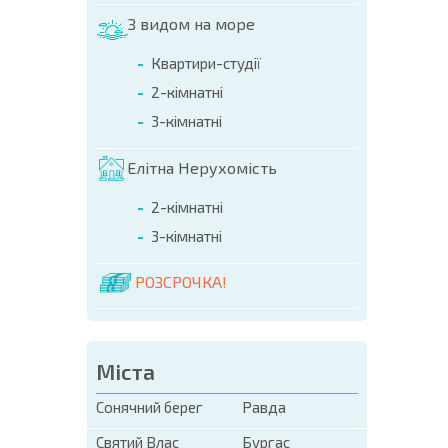
З видом на море
Квартири-студії
2-кімнатні
3-кімнатні
Елітна Нерухомість
2-кімнатні
3-кімнатні
РОЗСРОЧКА!
Міста
Сонячний берег
Равда
Святий Влас
Бургас