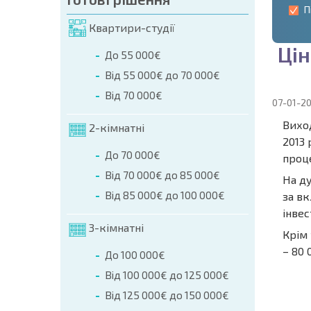
П
Квартири-студії
Ц
і
н
До 55 000€
Від 55 000€ до 70 000€
Від 70 000€
07-01-2
Виход
2-кімнатні
2013 
До 70 000€
проц
Від 70 000€ до 85 000€
На д
Від 85 000€ до 100 000€
за в
інвес
3-кімнатні
Крім 
– 80 
До 100 000€
Від 100 000€ до 125 000€
НОВА 
Від 125 000€ до 150 000€
ПОЛЬ
ПРОГ