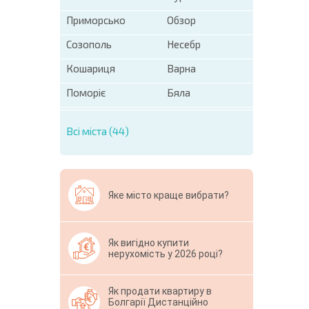
Приморсько
Обзор
Созополь
Несебр
Кошариця
Варна
Поморіє
Бяла
Всі міста (44)
Яке місто краще вибрати?
Як вигідно купити
нерухомість у 2026 році?
Як продати квартиру в
Болгарії Дистанційно