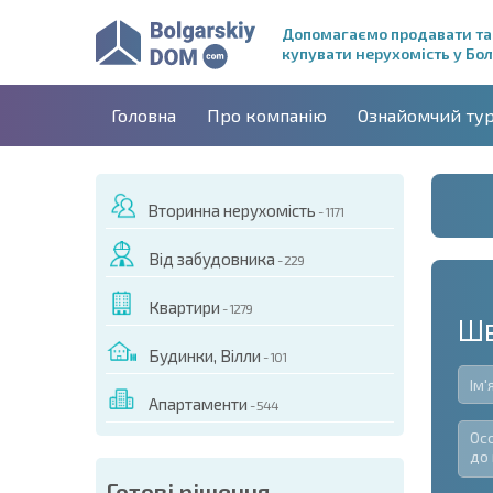
Допомагаємо продавати та
купувати нерухомість у Бол
Головна
Про компанію
Ознайомчий ту
Вторинна нерухомість
- 1171
Від забудовника
- 229
Квартири
- 1279
Шв
Будинки, Вілли
- 101
Апартаменти
- 544
Готові рішення