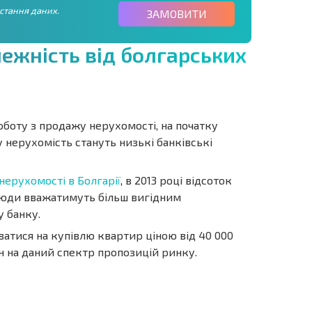
стання даних.
ЗАМОВИТИ
л
е
ж
н
і
с
т
ь
в
і
д
б
о
л
г
а
р
с
ь
к
и
х
оботу з продажу нерухомості, на початку
 нерухомість стануть низькі банківські
нерухомості в Болгарії
, в 2013 році відсоток
 люди вважатимуть більш вигідним
у банку.
уватися на купівлю квартир ціною від 40 000
ін на даний спектр пропозицій ринку.
ОВІСТЬ
ДИСТАНЦІЙНА
РОЗСТРОЧКА В
УГОДА
БОЛГАРІЇ