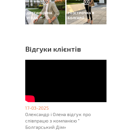
ДИСТАНЦІЙНА
РОЗСТРОЧКА В
УГОДА
БОЛГАРІЇ
Вiдгуки клієнтів
17-03-2025
Олександр і Олена відгук про
співпрацю з компанією "
Болгарський Дім»