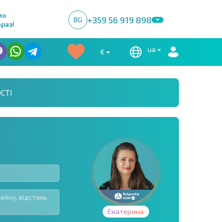
мо
+359 56 919 898
BG
раз!
ua
€
СТІ
Екатерина