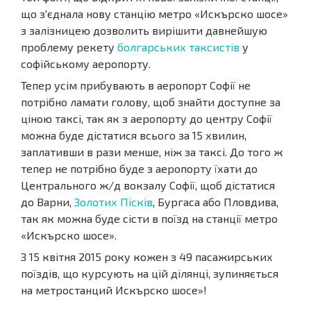
що з'єднала нову станцію метро «Искърско шосе»
з залізницею дозволить вирішити давнейшую
проблему рекету
болгарських таксистів
у
софійському аеропорту.
Тепер усім прибувають в аеропорт Софії не
потрібно ламати голову, щоб знайти доступне за
ціною таксі, так як з аеропорту до центру Софії
можна буде дістатися всього за 15 хвилин,
заплативши в рази менше, ніж за таксі. До того ж
тепер не потрібно буде з аеропорту їхати до
Центрального ж/д вокзалу Софії, щоб дістатися
до Варни,
Золотих Пісків
, Бургаса або Пловдива,
так як можна буде сісти в поїзд на станції метро
«Искърско шосе».
З 15 квітня 2015 року кожен з 49 пасажирських
поїздів, що курсують на цій ділянці, зупиняється
на метростанций Искърско шосе»!