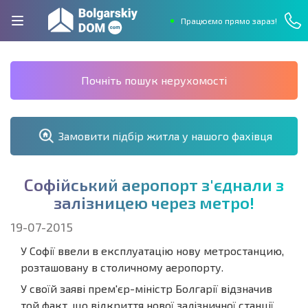
Працюємо прямо зараз!
Почніть пошук нерухомості
Замовити підбір житла у нашого фахівця
С
о
ф
і
й
с
ь
к
и
й
а
е
р
о
п
о
р
т
з
'
є
д
н
а
л
и
з
з
а
л
і
з
н
и
ц
е
ю
ч
е
р
е
з
м
е
т
р
о
!
19-07-2015
У Софії ввели в експлуатацію нову метростанцию,
розташовану в столичному аеропорту.
У своїй заяві прем'єр-міністр Болгарії відзначив
той факт, що відкриття нової залізничної станції,