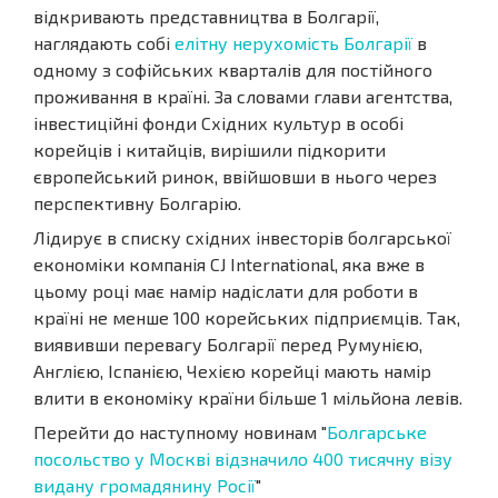
відкривають представництва в Болгарії,
наглядають собі
елітну нерухомість Болгарії
в
одному з софійських кварталів для постійного
проживання в країні. За словами глави агентства,
інвестиційні фонди Східних культур в особі
корейців і китайців, вирішили підкорити
європейський ринок, ввійшовши в нього через
перспективну Болгарію.
Лідирує в списку східних інвесторів болгарської
економіки компанія CJ International, яка вже в
цьому році має намір надіслати для роботи в
країні не менше 100 корейських підприємців. Так,
виявивши перевагу Болгарії перед Румунією,
Англією, Іспанією, Чехією корейці мають намір
влити в економіку країни більше 1 мільйона левів.
Перейти до наступному новинам "
Болгарське
посольство у Москві відзначило 400 тисячну візу
видану громадянину Росії
"