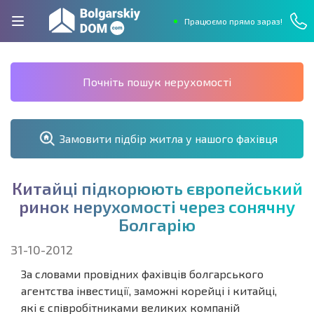
Працюємо прямо зараз!
Почніть пошук нерухомості
Замовити підбір житла у нашого фахівця
К
и
т
а
й
ц
і
п
і
д
к
о
р
ю
ю
т
ь
є
в
р
о
п
е
й
с
ь
к
и
й
р
и
н
о
к
н
е
р
у
х
о
м
о
с
т
і
ч
е
р
е
з
с
о
н
я
ч
н
у
Б
о
л
г
а
р
і
ю
31-10-2012
За словами провідних фахівців болгарського
агентства інвестиції, заможні корейці і китайці,
які є співробітниками великих компаній