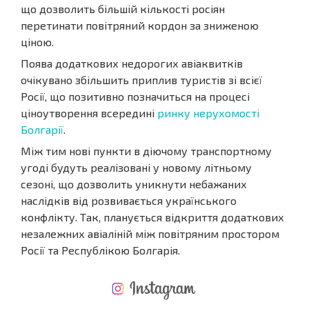
що дозволить більшій кількості росіян
перетинати повітряний кордон за зниженою
ціною.
Поява додаткових недорогих авіаквитків
очікувано збільшить приплив туристів зі всієї
Росії, що позитивно позначиться на процесі
ціноутворення всередині
ринку нерухомості
Болгарії
.
Між тим нові пункти в діючому транспортному
угоді будуть реалізовані у новому літньому
сезоні, що дозволить уникнути небажаних
наслідків від розвивається українського
конфлікту. Так, планується відкриття додаткових
незалежних авіаліній між повітряним простором
Росії та Республікою Болгарія.
НОВА РОЗШИРЕНА ПОЛЬОТНА ПРОГРАМА
ВИТРАТИ ПРИ КУПІВЛІ НЕРУХОМОСТІ
ЩОРІЧНІ ВИТРАТИ НА УТРИМАННЯ НЕРУХОМОСТІ