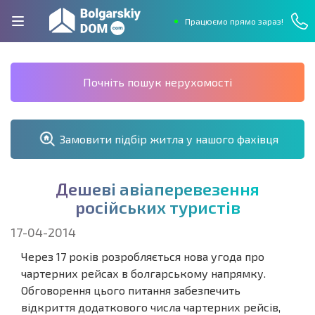
Працюємо прямо зараз!
Почніть пошук нерухомості
Замовити підбір житла у нашого фахівця
Д
е
ш
е
в
і
а
в
і
а
п
е
р
е
в
е
з
е
н
н
я
р
о
с
і
й
с
ь
к
и
х
т
у
р
и
с
т
і
в
17-04-2014
Через 17 років розробляється нова угода про
чартерних рейсах в болгарському напрямку.
Обговорення цього питання забезпечить
відкриття додаткового числа чартерних рейсів,