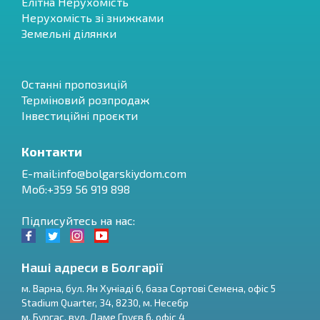
Елітна Нерухомість
Нерухомість зі знижками
Земельні ділянки
Останні пропозицій
Терміновий розпродаж
Інвестиційні проєкти
Контакти
E-mail:
info@bolgarskiydom.com
Моб:+359 56 919 898
Підписуйтесь на нас:
Наші адреси в Болгарії
м.
Варна
,
бул. Ян Хуніаді 6, база Сортові Семена, офіс 5
Stadium Quarter, 34
,
8230
, м.
Несебр
RU
м.
Бургас
,
вул. Даме Груєв 6, офіс 4