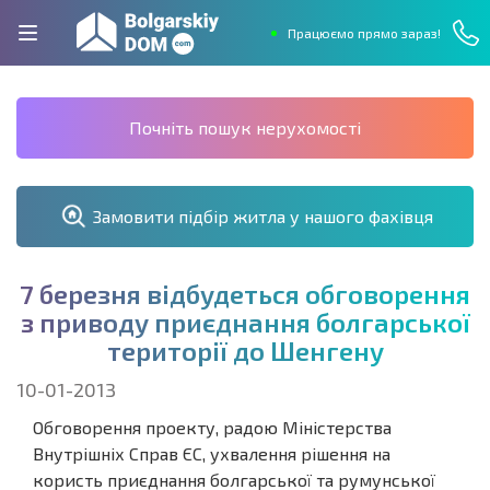
Працюємо прямо зараз!
Почніть пошук нерухомості
Замовити підбір житла у нашого фахівця
7
б
е
р
е
з
н
я
в
і
д
б
у
д
е
т
ь
с
я
о
б
г
о
в
о
р
е
н
н
я
з
п
р
и
в
о
д
у
п
р
и
є
д
н
а
н
н
я
б
о
л
г
а
р
с
ь
к
о
ї
т
е
р
и
т
о
р
і
ї
д
о
Ш
е
н
г
е
н
у
10-01-2013
Обговорення проекту, радою Міністерства
Внутрішніх Справ ЄС, ухвалення рішення на
користь приєднання болгарської та румунської