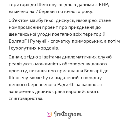
території до Шенгену, згідно з даними з БНР,
намічено на 7 березня поточного року.
Об'єктом майбутньої дискусії, ймовірно, стане
компромісний проект про приєднання до
шенгенської угоди поетапно всіх територій
Болгарії і Румунії - спочатку приморських, а потім
і сухопутних кордонів.
Однак, згідно зі звітами дипломатичних служб
реалізують можливість обговорення даного
проекту, питання про приєднання Болгарії до
Шенгену може бути видалений з порядку
денного березневого Ради ЄС за наявності
заперечень деяких срана європейського
співтовариства.
НОВА РОЗШИРЕНА ПОЛЬОТНА ПРОГРАМА
ВИТРАТИ ПРИ КУПІВЛІ НЕРУХОМОСТІ
ЩОРІЧНІ ВИТРАТИ НА УТРИМАННЯ НЕРУХОМОСТІ