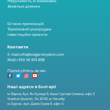
Нерухомість зі знижками
Земельні ділянки
Останні пропозицій
Терміновий розпродаж
Інвестиційні проєкти
Контакти
E-mail:
info@bolgarskiydom.com
Моб:+359 56 919 898
Підписуйтесь на нас:
Наші адреси в Болгарії
м.
Варна
,
бул. Ян Хуніаді 6, база Сортові Семена, офіс 5
Stadium Quarter, 34
,
8230
, м.
Несебр
RU
м.
Бургас
,
вул. Даме Груєв 6, офіс 4