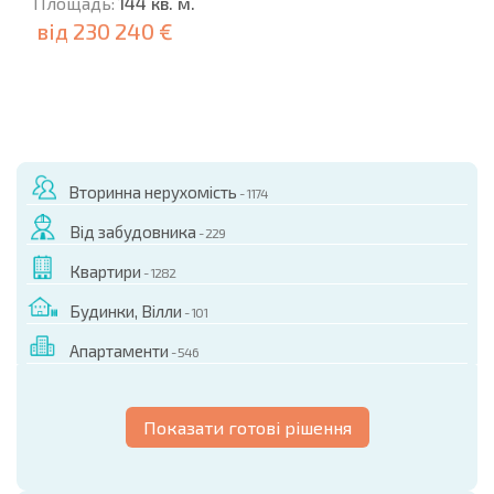
Площадь:
144 кв. м.
від
230 240 €
Вторинна нерухомість
- 1174
Від забудовника
- 229
Квартири
- 1282
Будинки, Вілли
- 101
Апартаменти
- 546
Показати готові рішення