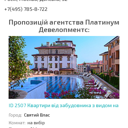
+7(495) 785-8-722
Пропозицій агентства Платинум
Девелопментс:
ID 2507
Квартири від забудовника з видом на
затоку
Город:
Святий Влас
Комнат:
на вибір