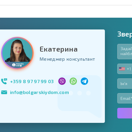
Зве
Екатерина
в'язкові для заповнення
Менеджер консультант
ь форму
+1
UNIT
Підписатися на р
STA
використання сво
+1
+359 8 97 97 99 03
info@bolgarskiydom.com