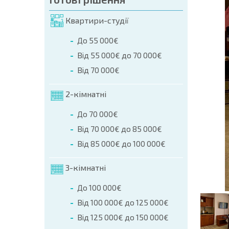
мовлення (Ім'я, E-mail, Телефон)
Квартири-студії
ння
До 55 000€
а телефоном:
Від 55 000€ до 70 000€
+359 8 9797 99 03
Від 70 000€
2-кімнатні
До 70 000€
Від 70 000€ до 85 000€
Від 85 000€ до 100 000€
3-кімнатні
До 100 000€
Від 100 000€ до 125 000€
Від 125 000€ до 150 000€