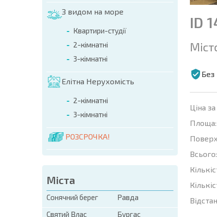
З видом на море
ID 
Квартири-студії
Міст
2-кімнатні
3-кімнатні
Без 
Елітна Нерухомість
2-кімнатні
Ціна за
3-кімнатні
Площа:
РОЗСРОЧКА!
Поверх
Всього:
Кількіс
Міста
Кількіс
Сонячний берег
Равда
Відстан
Святий Влас
Бургас