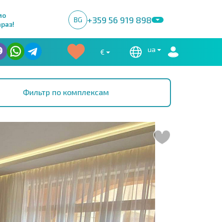
мо
+359 56 919 898
BG
раз!
ua
€
Фильтр по комплексам