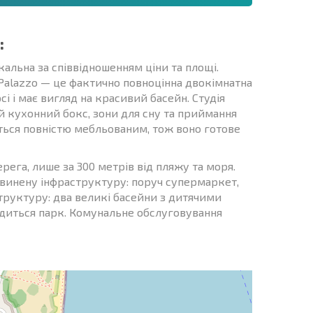
:
кальна за співвідношенням ціни та площі.
alazzo — це фактично повноцінна двокімнатна
 і має вигляд на красивий басейн. Студія
й кухонний бокс, зони для сну та приймання
ється повністю мебльованим, тож воно готове
рега, лише за 300 метрів від пляжу та моря.
звинену інфраструктуру: поруч супермаркет,
структуру: два великі басейни з дитячими
ходиться парк. Комунальне обслуговування