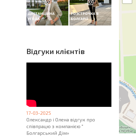
ДИСТАНЦІЙНА
РОЗСТРОЧКА В
УГОДА
БОЛГАРІЇ
Вiдгуки клієнтів
17-03-2025
Олександр і Олена відгук про
співпрацю з компанією "
Болгарський Дім»