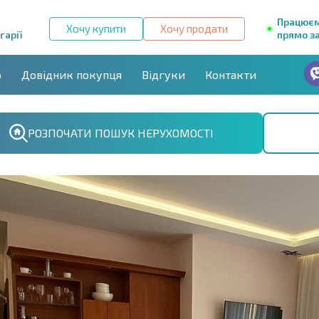
Працює
Хочу купити
Хочу продати
гарії
прямо за
р
Довідник покупця
Відгуки
Контакти
РОЗПОЧАТИ ПОШУК НЕРУХОМОСТІ