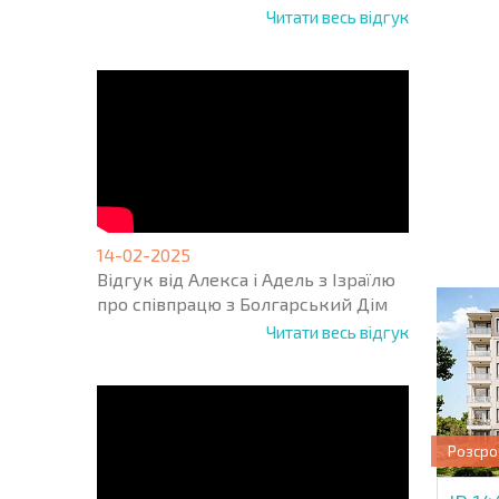
Читати весь відгук
НОВА 
ПОЛЬ
ПРОГ
+1
United
States
14-02-2025
+1
Відгук від Алекса і Адель з Ізраїлю
про співпрацю з Болгарський Дім
* Поля обо
Читати весь відгук
Розсро