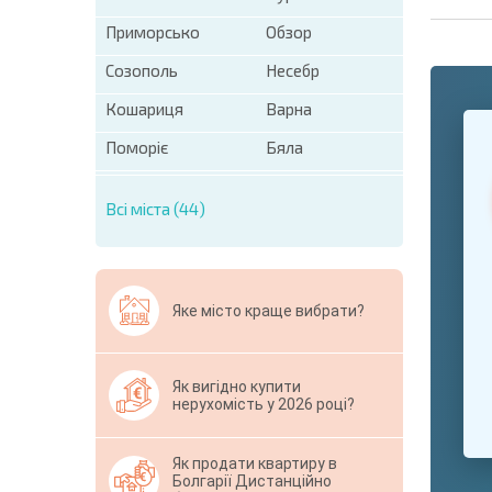
Приморсько
Обзор
Созополь
Несебр
Кошариця
Варна
+1
United
States
Поморіє
Бяла
+1
Всі міста (44)
* Поля обо
Свернут
Яке місто краще вибрати?
Як вигідно купити
нерухомість у 2026 році?
Як продати квартиру в
Болгарії Дистанційно