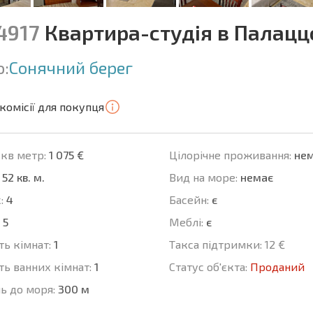
14917
Квартира-студія в Палацц
о:
Сонячний берег
комісії для покупця
 кв метр:
1 075 €
Цілорічне проживання:
нем
52 кв. м.
Вид на море:
немає
:
4
Баcейн:
є
5
Меблі:
є
ть кімнат:
1
Такса підтримки:
12 €
ть ванних кімнат:
1
Статус об'єкта:
Проданий
ь до моря:
300 м