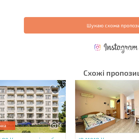
Шукаю схожа пропози
ЩОРІЧНІ
РОЗШИРЕНА
ВИТРАТИ ПРИ
ВИТРАТИ НА
ДЕ
ОТНА
КУПІВЛІ
УТРИМАННЯ
ПРИБУТК
РАМА
НЕРУХОМОСТІ
НЕРУХОМОСТІ
6%?
Схожі пропозиц
в'язкові для заповнення
Підписатися на р
використання сво
4
чка