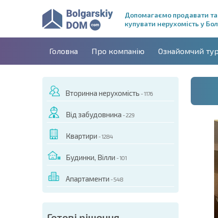
Допомагаємо продавати та
купувати нерухомість у Бол
Головна
Про компанію
Ознайомчий ту
Вторинна нерухомість
- 1176
Від забудовника
- 229
Квартири
- 1284
Будинки, Вілли
- 101
Апартаменти
- 548
ДЕО ЦЬОГО ОБ'ЄКТА
Готові рішення