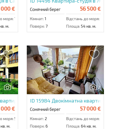
я в Санні Дей 3
ID 14496
Квартира-студія в Ж'адор Сікре
 000 €
56 500 €
Сонячний берег
о моря:
1000 м.
Кімнат:
1
Відстань до моря:
250 м.
кв. м.
Поверх:
7
Площа:
54 кв. м.
6
7
вартира в Діамант Палас
ID 15984
Двокімнатна квартира в Вілла С
 000 €
57 000 €
Сонячний берег
о моря:
500 м.
Кімнат:
2
Відстань до моря:
400 м.
кв. м.
Поверх:
6
Площа:
64 кв. м.