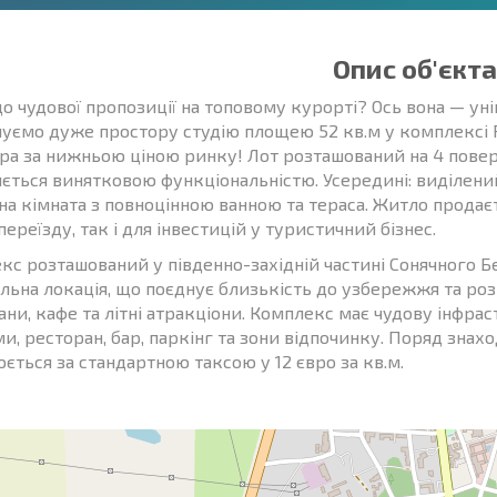
Опис об'єкта
до чудової пропозиції на топовому курорті? Ось вона — уні
уємо дуже простору студію площею 52 кв.м у комплексі P
ра за нижньою ціною ринку! Лот розташований на 4 поверсі
яється винятковою функціональністю. Усередині: виділени
анна кімната з повноцінною ванною та тераса. Житло прода
переїзду, так і для інвестицій у туристичний бізнес.
кс розташований у південно-західній частині Сонячного Бе
альна локація, що поєднує близькість до узбережжя та ро
ани, кафе та літні атракціони. Комплекс має чудову інфра
ми, ресторан, бар, паркінг та зони відпочинку. Поряд зна
ється за стандартною таксою у 12 євро за кв.м.