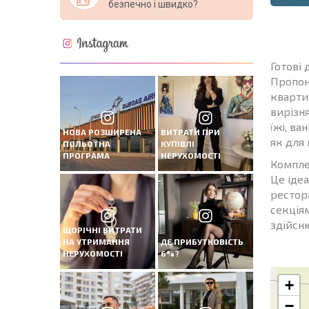
безпечно і швидко?
Готові 
Пропон
кварти
вирізн
їжі, в
НОВА РОЗШИРЕНА
ВИТРАТИ ПРИ
як для 
ПОЛЬОТНА
КУПІВЛІ
ПРОГРАМА
НЕРУХОМОСТІ
Компле
Це іде
рестор
секція
здійсню
ЩОРІЧНІ ВИТРАТИ
НА УТРИМАННЯ
ДЕ ПРИБУТКОВІСТЬ
НЕРУХОМОСТІ
6%?
+
−