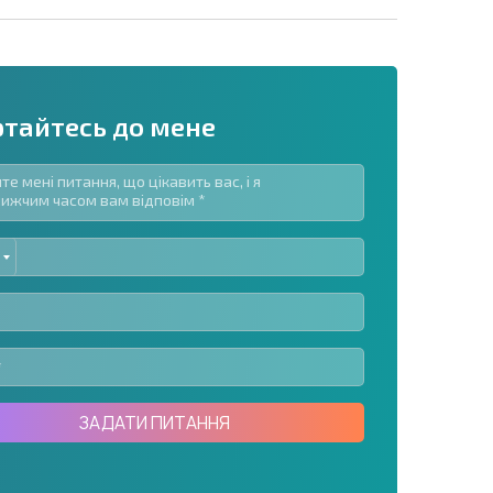
ртайтесь до мене
ED
озсилку | Натискаючи кнопку, ви дозволяєте
TES
їх даних.
Надіслати повідомлення
ЗАДАТИ ПИТАННЯ