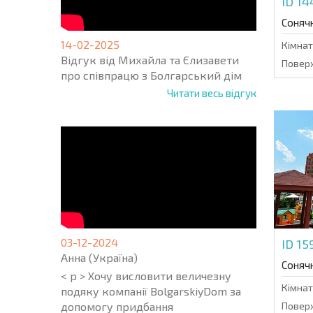
ID 1
Соняч
14-02-2025
Кімнат
Відгук від Михайла та Єлизавети
Поверх
про співпрацю з Болгарський дім
Читати весь відгук
03-12-2024
ID 15
Анна (Україна)
Соняч
< p > Хочу висловити величезну
Кімнат
подяку компанії BolgarskiyDom за
допомогу придбання
Поверх