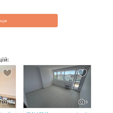
ція
ОВІСТЬ
ДИСТАНЦІЙНА
РОЗСТРОЧКА В
УГОДА
БОЛГАРІЇ
ій:
озсилку | Натискаючи кнопку, ви дозволяєте
їх даних.
32
9
Надіслати повідомлення