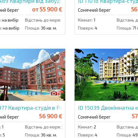
4489
Квартири від забудовника в Ля Мер Хоум
ID 11018
Квартира-студі
от
55 900 €
56
ний берег
Сонячний берег
:
на вибір
Відстань до моря:
750 м.
Кімнат:
1
Відстань д
:
на вибір
Площа:
36 кв. м.
Поверх:
4
Площа:
71 
9
977
Квартира-студія в Рейнбоу 2
ID 15039
Двокімнатна к
56 900 €
57
ний берег
Сонячний берег
:
1
Відстань до моря:
500 м.
Кімнат:
2
Відстань д
:
5
Площа:
36 кв. м.
Поверх:
4
Площа:
49 