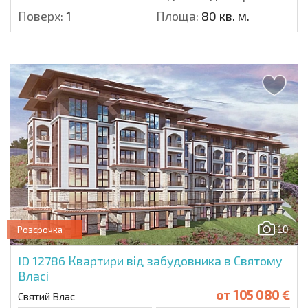
Поверх:
1
Площа:
80 кв. м.
10
Розсрочка
ID 12786
Квартири від забудовника в Святому
Власі
от
105 080 €
Святий Влас