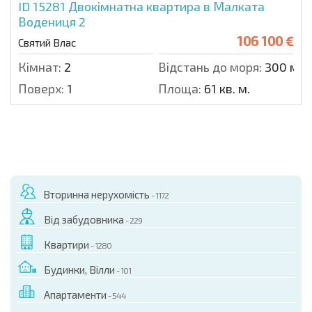
ID 15281
Двокімнатна квартира в Малката
Водениця 2
106 100 €
Святий Влас
Кімнат:
2
Відстань до моря:
300 м.
Поверх:
1
Площа:
61 кв. м.
Вторинна нерухомість
- 1172
Від забудовника
- 229
Квартири
- 1280
Будинки, Вілли
- 101
Апартаменти
- 544