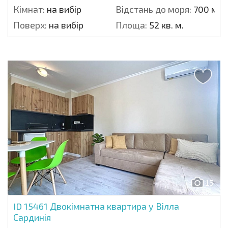
Кімнат:
на вибір
Відстань до моря:
700 м.
Поверх:
на вибір
Площа:
52 кв. м.
15
ID 15461
Двокімнатна квартира у Вілла
Сардинія