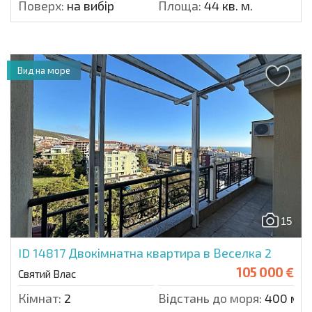
Поверх:
на вибір
Площа:
44 кв. м.
Вид на море
15
ID 14817
Двокімнатна квартира в Веселка 2
105 000 €
Святий Влас
Кімнат:
2
Відстань до моря:
400 м.