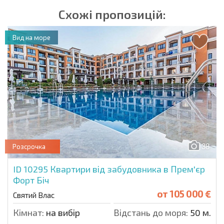
Схожі пропозицій:
Вид на море
38
Розсрочка
ID 10295
Квартири від забудовника в Прем'єр
Форт Біч
от
105 000 €
Святий Влас
Кімнат:
на вибір
Відстань до моря:
50 м.