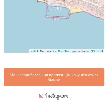
Leaflet
| Map data
OpenStreetMap.org
contributors,
CC-BY-SA
Мені сподобалась ця пропозиція, хочу дізнатися
більше
НОВА РОЗШИРЕНА ПОЛЬОТНА ПРОГРАМА
ВИТРАТИ ПРИ КУПІВЛІ НЕРУХОМОСТІ
ЩОРІЧНІ ВИТРАТИ НА УТРИМАННЯ НЕРУХОМОСТІ