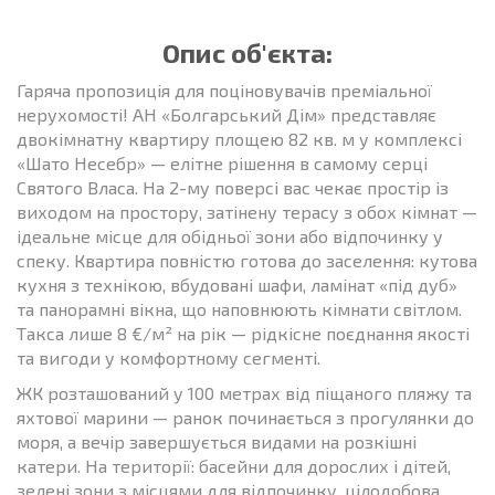
Опис об'єкта:
Гаряча пропозиція для поціновувачів преміальної
нерухомості! АН «Болгарський Дім» представляє
двокімнатну квартиру площею 82 кв. м у комплексі
«Шато Несебр» — елітне рішення в самому серці
Святого Власа. На 2-му поверсі вас чекає простір із
виходом на простору, затінену терасу з обох кімнат —
ідеальне місце для обідньої зони або відпочинку у
спеку. Квартира повністю готова до заселення: кутова
кухня з технікою, вбудовані шафи, ламінат «під дуб»
та панорамні вікна, що наповнюють кімнати світлом.
Такса лише 8 €/м² на рік — рідкісне поєднання якості
та вигоди у комфортному сегменті.
ЖК розташований у 100 метрах від піщаного пляжу та
яхтової марини — ранок починається з прогулянки до
моря, а вечір завершується видами на розкішні
катери. На території: басейни для дорослих і дітей,
зелені зони з місцями для відпочинку, цілодобова