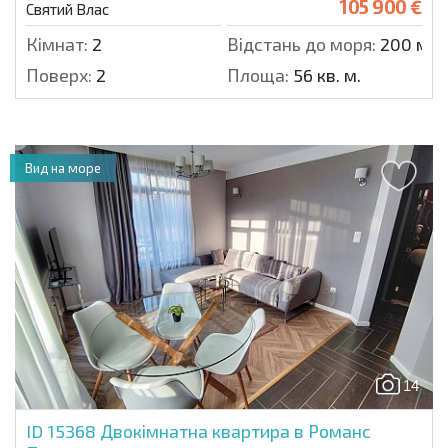
105 900 €
Святий Влас
Кімнат:
2
Відстань до моря:
200 м.
Поверх:
2
Площа:
56 кв. м.
Вид на море
14
ID 15368
Двокімнатна квартира в Романс