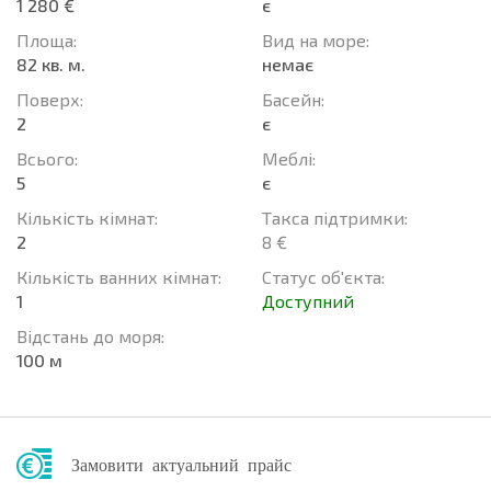
1 280 €
є
Площа:
Вид на море:
82 кв. м.
немає
Поверх:
Баcейн:
2
є
Всього:
Меблі:
5
є
Кількість кімнат:
Такса підтримки:
2
8 €
Кількість ванних кімнат:
Статус об'єкта:
1
Доступний
Відстань до моря:
100 м
Замовити актуальний прайс