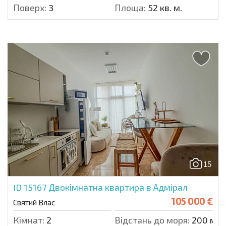
Поверх:
3
Площа:
52 кв. м.
15
ID 15167
Двокімнатна квартира в Адмірал
105 000 €
Святий Влас
Кімнат:
2
Відстань до моря:
200 м.