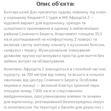
Опис об'єкта:
Болгарський Дім презентує чудову новинку під ключ
у хорошому бюджеті! Студія в ЖК Афродіта 2 —
чудовий варіант для відпочинку, оренди та
цілорічного проживання в одному з найзеленіших
районів Сонячного Берега. Апартамент площею 35,5
кв.м розташований на комфортному 2 поверсі та
включає світлу житлову кімнату з кухонним боксом,
санвузол і терасу. Функціональне планування
дозволяє зручно організувати простір для життя без
зайвих витрат на облаштування.
Комплекс Афродіта 2 знаходиться в спокійній частині
курорту, за 700 метрів від пляжу та всього в кількох
хвилинах від центру Сонячного Берега. Особлива
перевага локації — великий благоустроєний парк
площею понад 7 000 кв.м зі спортивними
майданчиками, прогулянковими алеями та зонами
для відпочинку, розташований безпосередньо поруч
із комплексом. На території є басейн для дорослих і