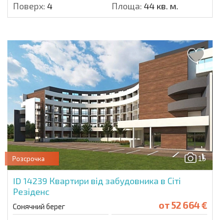
Поверх:
4
Площа:
44 кв. м.
15
Розсрочка
ID 14239
Квартири від забудовника в Сіті
Резіденс
от
52 664 €
Сонячний берег