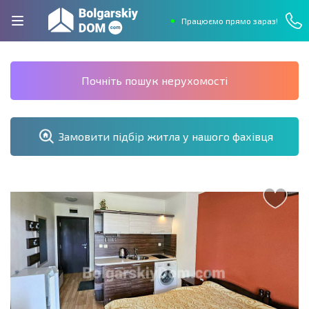
Працюємо прямо зараз!
Почніть пошук нерухомості
Замовити підбір житла у нашого фахівця