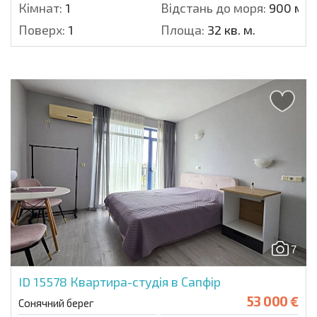
Кімнат:
1
Відстань до моря:
900 м.
Поверх:
1
Площа:
32 кв. м.
7
ID 15578
Квартира-студія в Сапфір
53 000 €
Сонячний берег