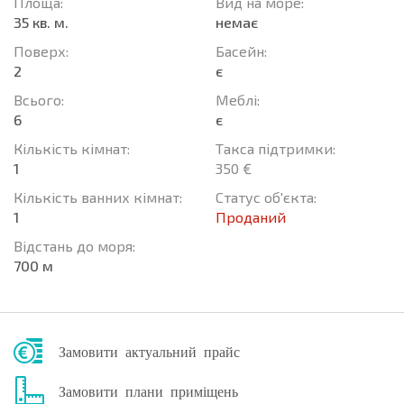
Площа:
Вид на море:
35 кв. м.
немає
Поверх:
Баcейн:
2
є
Всього:
Меблі:
6
є
Кількість кімнат:
Такса підтримки:
1
350 €
Кількість ванних кімнат:
Статус об'єкта:
1
Проданий
Відстань до моря:
700 м
Замовити актуальний прайс
Замовити плани приміщень