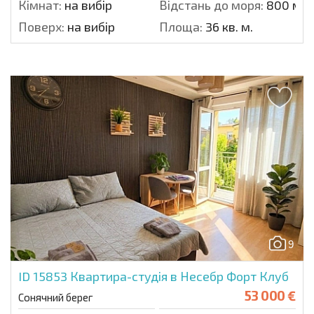
Кімнат:
на вибір
Відстань до моря:
800 м.
Поверх:
на вибір
Площа:
36 кв. м.
9
ID 15853
Квартира-студія в Несебр Форт Клуб
53 000 €
Сонячний берег