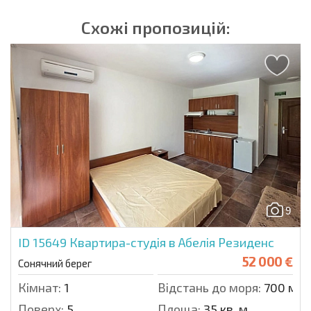
Схожі пропозицій:
9
ID 15649
Квартира-студія в Абелія Резиденс
52 000 €
Сонячний берег
Кімнат:
1
Відстань до моря:
700 м.
Поверх:
5
Площа:
35 кв. м.