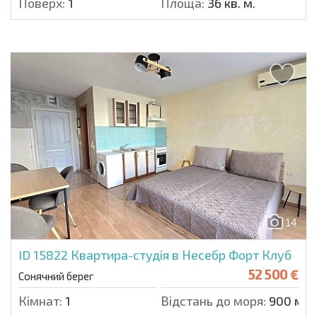
Поверх:
1
Площа:
36 кв. м.
14
ID 15822
Квартира-студія в Несебр Форт Клуб
52 500 €
Сонячний берег
Кімнат:
1
Відстань до моря:
900 м.