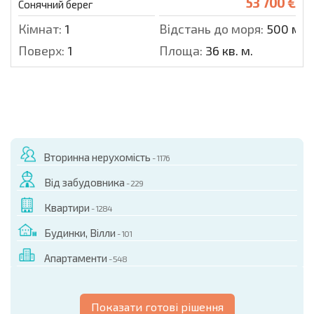
53 700 €
Сонячний берег
Кімнат:
1
Відстань до моря:
500 м.
Поверх:
1
Площа:
36 кв. м.
Вторинна нерухомість
- 1176
Від забудовника
- 229
Квартири
- 1284
Будинки, Вілли
- 101
Апартаменти
- 548
Показати готові рішення