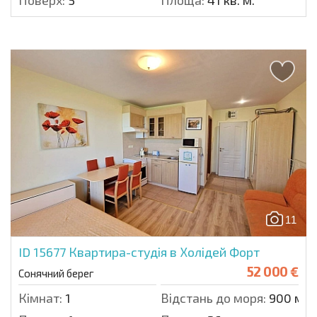
Поверх:
5
Площа:
41 кв. м.
11
ID 15677
Квартира-студія в Холідей Форт
52 000 €
Сонячний берег
Кімнат:
1
Відстань до моря:
900 м.