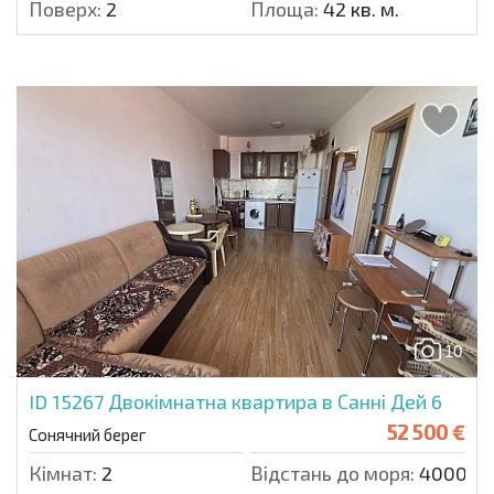
Поверх:
2
Площа:
42 кв. м.
10
ID 15267
Двокімнатна квартира в Санні Дей 6
52 500 €
Сонячний берег
Кімнат:
2
Відстань до моря:
4000 м.