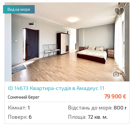
Вид на море
26
ID 14673
Квартира-студія в Амадеус 11
79 900 €
Сонячний берег
Кімнат:
1
Відстань до моря:
800 м.
Поверх:
6
Площа:
72 кв. м.