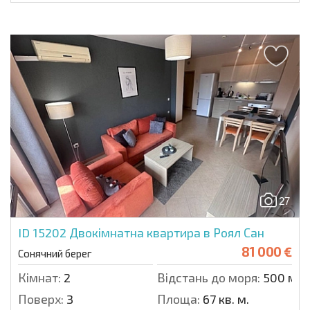
27
ID 15202
Двокімнатна квартира в Роял Сан
81 000 €
Сонячний берег
Кімнат:
2
Відстань до моря:
500 м.
Поверх:
3
Площа:
67 кв. м.