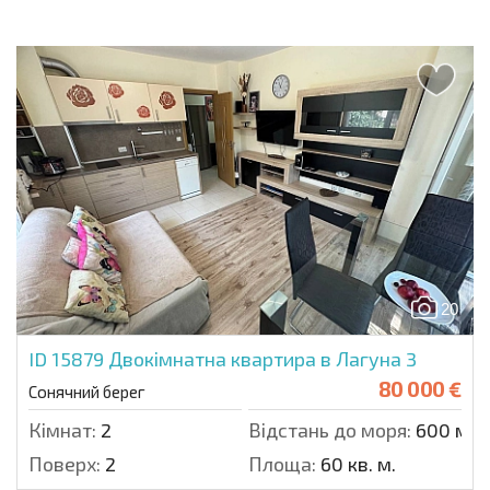
20
ID 15879
Двокімнатна квартира в Лагуна 3
80 000 €
Сонячний берег
Кімнат:
2
Відстань до моря:
600 м.
Поверх:
2
Площа:
60 кв. м.