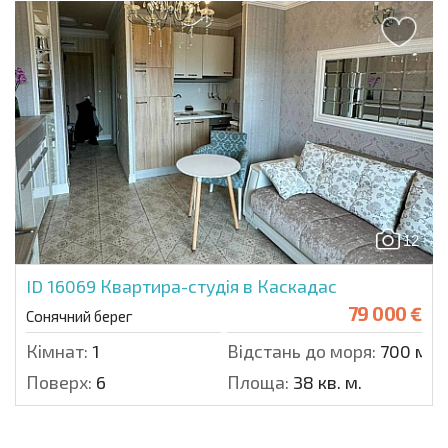
12
ID 16069
Квартира-студія в Каскадас
79 000 €
Сонячний берег
Кімнат:
1
Відстань до моря:
700 м.
Поверх:
6
Площа:
38 кв. м.