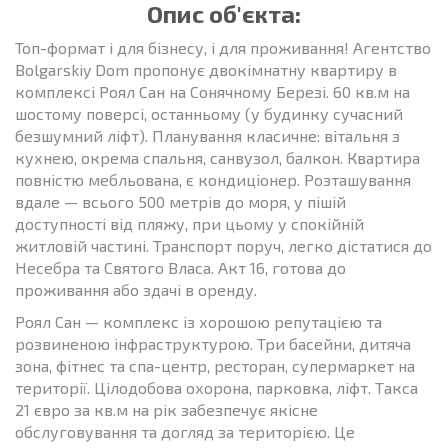
Опис об'єкта:
Топ-формат і для бізнесу, і для проживання! Агентство
Bolgarskiy Dom пропонує двокімнатну квартиру в
комплексі Роял Сан на Сонячному Березі. 60 кв.м на
шостому поверсі, останньому (у будинку сучасний
безшумний ліфт). Планування класичне: вітальня з
кухнею, окрема спальня, санвузол, балкон. Квартира
повністю мебльована, є кондиціонер. Розташування
вдале — всього 500 метрів до моря, у пішій
доступності від пляжу, при цьому у спокійній
житловій частині. Транспорт поруч, легко дістатися до
Несебра та Святого Власа. Акт 16, готова до
проживання або здачі в оренду.
Роял Сан — комплекс із хорошою репутацією та
розвиненою інфраструктурою. Три басейни, дитяча
зона, фітнес та спа-центр, ресторан, супермаркет на
території. Цілодобова охорона, парковка, ліфт. Такса
21 євро за кв.м на рік забезпечує якісне
обслуговування та догляд за територією. Це