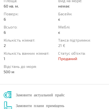
Площа:
Вид на море:
60 кв. м.
немає
Поверх:
Баcейн:
6
є
Всього:
Меблі:
6
є
Кількість кімнат:
Такса підтримки:
2
21 €
Кількість ванних кімнат:
Статус об'єкта:
1
Проданий
Відстань до моря:
500 м
Замовити актуальний прайс
Замовити плани приміщень