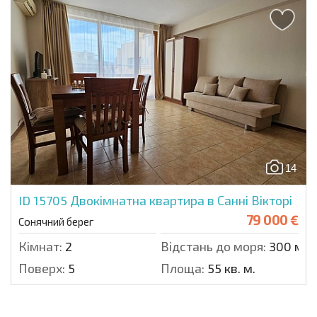
14
ID 15705
Двокімнатна квартира в Санні Вікторі
79 000 €
Сонячний берег
Кімнат:
2
Відстань до моря:
300 м.
Поверх:
5
Площа:
55 кв. м.