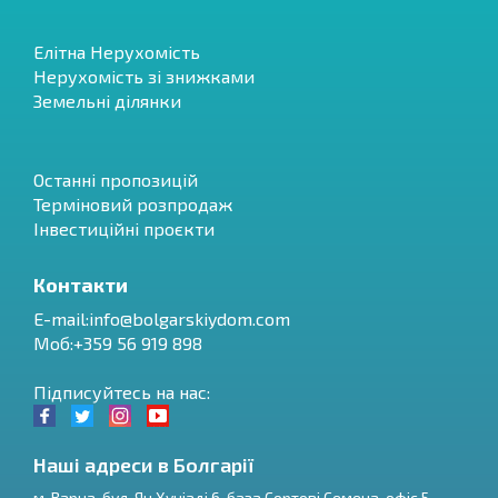
Елітна Нерухомість
Нерухомість зі знижками
Земельні ділянки
Останні пропозицій
Терміновий розпродаж
Інвестиційні проєкти
Контакти
E-mail:
info@bolgarskiydom.com
Моб:+359 56 919 898
Підписуйтесь на нас:
Наші адреси в Болгарії
м.
Варна
,
бул. Ян Хуніаді 6, база Сортові Семена, офіс 5