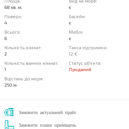
Площа:
Вид на море:
68 кв. м.
є
Поверх:
Баcейн:
4
є
Всього:
Меблі:
6
є
Кількість кімнат:
Такса підтримки:
2
12 €
Кількість ванних кімнат:
Статус об'єкта:
1
Проданий
Відстань до моря:
250 м
Замовити актуальний прайс
Замовити плани приміщень