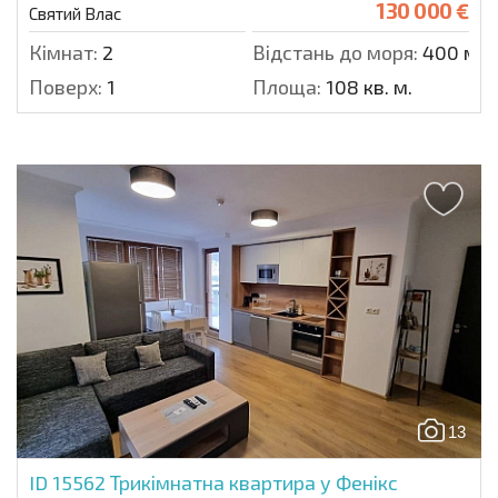
130 000 €
Святий Влас
Кімнат:
2
Відстань до моря:
400 м.
Поверх:
1
Площа:
108 кв. м.
13
ID 15562
Трикімнатна квартира у Фенікс