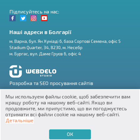
Підписуйтесь на нас:
Наші адреси в Болгарії
м.
Варна
,
бул. Ян Хуніаді 6, база Сортові Семена, офіс 5
Stadium Quarter, 34
,
8230
, м.
Несебр
RU
м.
Бургас
,
вул. Даме Груєв 6, офіс 4
€
EN
$
UA
Розробка та SEO просування сайтів
₽
PL
Мы используем файлы cookie, щоб забезпечити вам
кращу роботу на нашому веб-сайті. Якщо ви
₴
DE
продовжите, ми припустимо, що ви погоджуєтесь
отримати всі файли cookie на нашому веб-сайті.
zł
BG
ЕИК 201160903
Детальніше
Нерухомість в Болгарії © 2026
ОК
€
ХОЧУ ПРОДАТИ
ХОЧУ КУПИТИ
UA