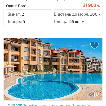
131 900 €
Святий Влас
Кімнат:
2
Відстань до моря:
300 м.
Поверх:
4
Площа:
65 кв. м.
13
ID 15975
Трикімнатна квартира в Парадайс