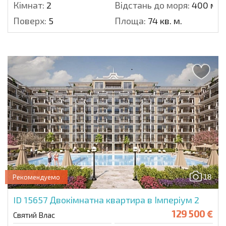
Кімнат:
2
Відстань до моря:
400 м.
Поверх:
5
Площа:
74 кв. м.
18
Рекомендуемо
ID 15657
Двокімнатна квартира в Імперіум 2
129 500 €
Святий Влас