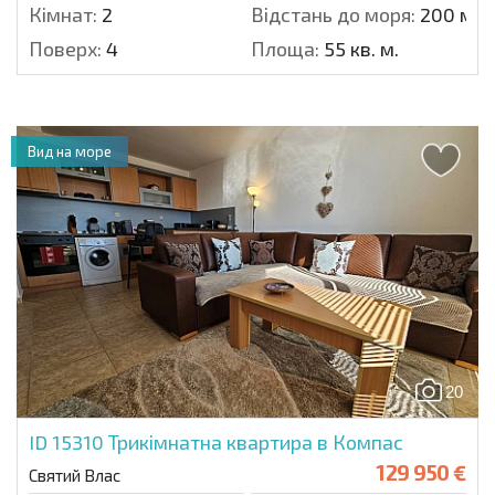
Кімнат:
2
Відстань до моря:
200 м.
Поверх:
4
Площа:
55 кв. м.
Вид на море
20
ID 15310
Трикімнатна квартира в Компас
129 950 €
Святий Влас