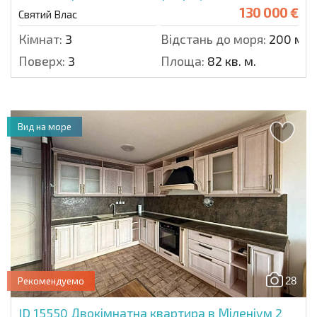
130 000 €
Святий Влас
Кімнат:
3
Відстань до моря:
200 м.
Поверх:
3
Площа:
82 кв. м.
Вид на море
28
Рекомендуемо
ID 15550
Двокімнатна квартира в Міленіум 2