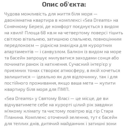
Опис об'єкта:
Чудова можливість для життя біля моря —
двокімнатна квартира в комплексі «Sea Dreams» на
Сонячному Березі, де комфорт поєднується з видом
на хвилі! Площа 68 кв.м на четвертому поверсі тішить
світлою вітальнею, затишною спальнею, повноцінним
передпокоєм — рідкісна знахідка для курортних
апартаментів — і санвузлом. Балкон із видом на море
та басейн запрошує милуватися заходами сонця або
починати ранок із натхнення. Сучасний інтер’єр у
приємних тонах створює атмосферу, в якій хочеться
залишитися — ідеально як для відпочинку, так і для
постійного проживання, якщо ваша мета — купити
квартиру біля моря для ПМП.
«Sea Dreams» у Святому Власі — це місце, де ви
відчуватимете себе на курорті цілий рік завдяки
м’якому клімату та чистому повітрю від гір Стара
Планина. Комплекс оточений зеленню, тут є басейн
для теплих днів, дитячий майданчик і затишні зони