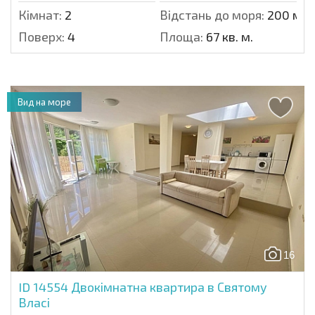
Кімнат:
2
Відстань до моря:
200 м.
Поверх:
4
Площа:
67 кв. м.
Вид на море
16
ID 14554
Двокімнатна квартира в Святому
Власі