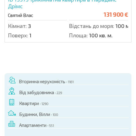
Дрімс
131 900 €
Святий Влас
Кімнат:
3
Відстань до моря:
100 м.
Поверх:
1
Площа:
100 кв. м.
Вторинна нерухомість
- 1181
Від забудовника
- 229
Квартири
- 1290
Будинки, Вілли
- 100
Апартаменти
- 551