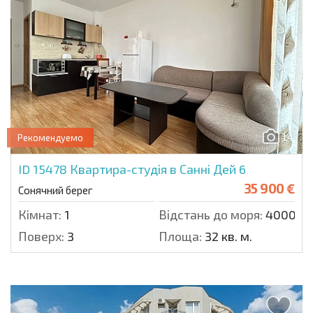
14
Рекомендуемо
ID 15478
Квартира-студія в Санні Дей 6
35 900 €
Сонячний берег
Кімнат:
1
Відстань до моря:
4000 м.
Поверх:
3
Площа:
32 кв. м.