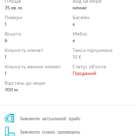
Площа:
Вид на море:
35 кв. м.
немає
Поверх:
Баcейн:
1
є
Всього:
Меблі:
6
є
Кількість кімнат:
Такса підтримки:
1
10 €
Кількість ванних кімнат:
Статус об'єкта:
1
Проданий
Відстань до моря:
700 м
Замовити актуальний прайс
Замовити плани приміщень