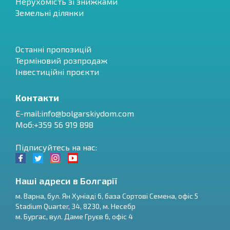
Нерухомість зі знижками
Земельні ділянки
Останні пропозицій
Терміновий розпродаж
Інвестиційні проєкти
Контакти
E-mail:
info@bolgarskiydom.com
Моб:+359 56 919 898
Підписуйтесь на нас:
Наші адреси в Болгарії
м.
Варна
,
бул. Ян Хуніаді 6, база Сортові Семена, офіс 5
Stadium Quarter, 34
,
8230
, м.
Несебр
RU
м.
Бургас
,
вул. Даме Груєв 6, офіс 4