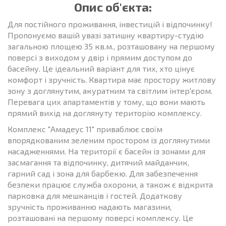
Опис об'єкта:
Для постійного проживання, інвестицій і відпочинку!
Пропонуємо вашій увазі затишну квартиру-студію
загальною площею 35 кв.м., розташовану на першому
поверсі з виходом у двір і прямим доступом до
басейну. Це ідеальний варіант для тих, хто цінує
комфорт і зручність. Квартира має простору житлову
зону з доглянутим, акуратним та світлим інтер'єром.
Перевага цих апартаментів у тому, що вони мають
прямий вихід на доглянуту територію комплексу.
Комплекс "Амадеус 11" приваблює своїм
впорядкованим зеленим простором із доглянутими
насадженнями. На території є басейн із зонами для
засмагання та відпочинку, дитячий майданчик,
гарний сад і зона для барбекю. Для забезпечення
безпеки працює служба охорони, а також є відкрита
парковка для мешканців і гостей. Додаткову
зручність проживанню надають магазини,
розташовані на першому поверсі комплексу. Це