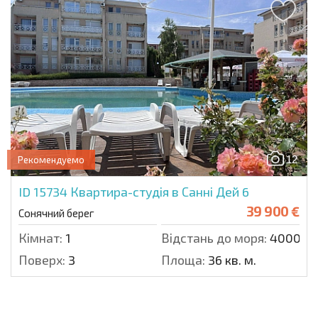
12
Рекомендуемо
ID 15734
Квартира-студія в Санні Дей 6
39 900 €
Сонячний берег
Кімнат:
1
Відстань до моря:
4000 м.
Поверх:
3
Площа:
36 кв. м.