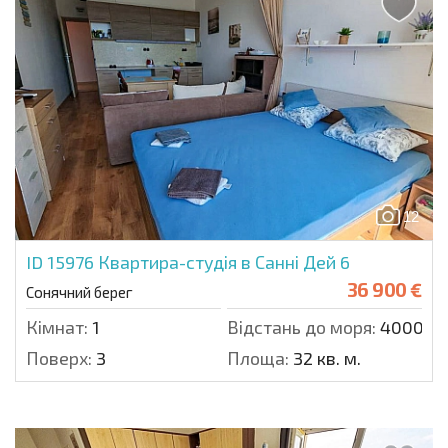
12
ID 15976
Квартира-студія в Санні Дей 6
36 900 €
Сонячний берег
Кімнат:
1
Відстань до моря:
4000 м.
Поверх:
3
Площа:
32 кв. м.