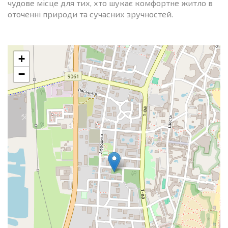
чудове місце для тих, хто шукає комфортне житло в
оточенні природи та сучасних зручностей.
+
−