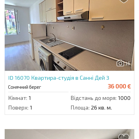
16
ID 16070
Квартира-студія в Санні Дей 3
36 000 €
Сонячний берег
Кімнат:
1
Відстань до моря:
1000 м.
Поверх:
1
Площа:
26 кв. м.