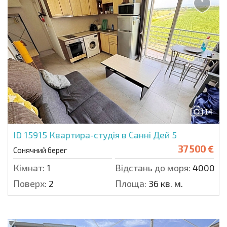
14
ID 15915
Квартира-студія в Санні Дей 5
37 500 €
Сонячний берег
Кімнат:
1
Відстань до моря:
4000 м.
Поверх:
2
Площа:
36 кв. м.