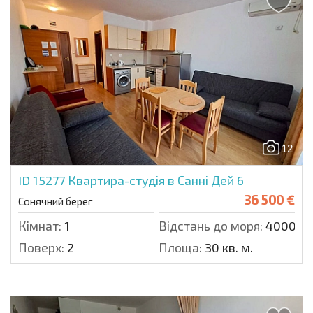
12
ID 15277
Квартира-студія в Санні Дей 6
36 500 €
Сонячний берег
Кімнат:
1
Відстань до моря:
4000 м.
Поверх:
2
Площа:
30 кв. м.