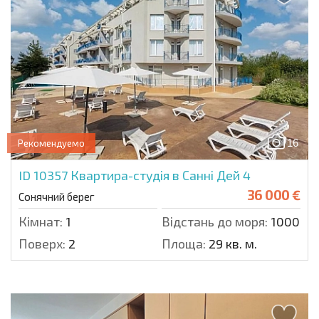
16
Рекомендуемо
ID 10357
Квартира-студія в Санні Дей 4
36 000 €
Сонячний берег
Кімнат:
1
Відстань до моря:
1000 м.
Поверх:
2
Площа:
29 кв. м.