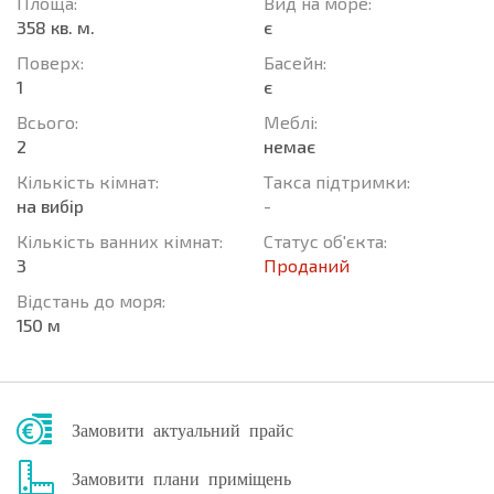
Площа:
Вид на море:
358 кв. м.
є
Поверх:
Баcейн:
1
є
Всього:
Меблі:
2
немає
Кількість кімнат:
Такса підтримки:
на вибір
-
Кількість ванних кімнат:
Статус об'єкта:
3
Проданий
Відстань до моря:
150 м
Замовити актуальний прайс
Замовити плани приміщень