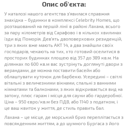
Опис об'єкта:
У каталозі нашого агентства з'явилася справжня
знахідка – будинки в комплексі Celebrity Homes, що
розташований на першій лінії в районі Лахана, всього
за пару кілометрів від Сарафово і в кількох хвилинах
їзди від Поморія. Дев'ять двоповерхових резиденцій,
три з яких вже мають АКТ 14, а два знайшли своїх
господарів, чекають на тих, хто готовий оселитися в
просторих будинках площею від 357 до 389 кв.м. На
ділянках по 600 кв.м вас зустрінуть доглянуті двори з
верандами, де можна поставити басейн або
облаштувати куточок для барбекю. Усередині – світлі
вітальні з величезними вікнами, спальні з ванними
кімнатами та балконами, з яких відкривається вид на
затоку, плюс гараж і місця для сауни або гардеробної.
Ціна – 950 євро/кв.м без ПДВ, або 1140 з податком, і
це ваш квиток у життя, де стиль править бал.
Лахана – це місце, де морський бриз переплітається з
повсякденним життям, а до шумного Бургаса з його