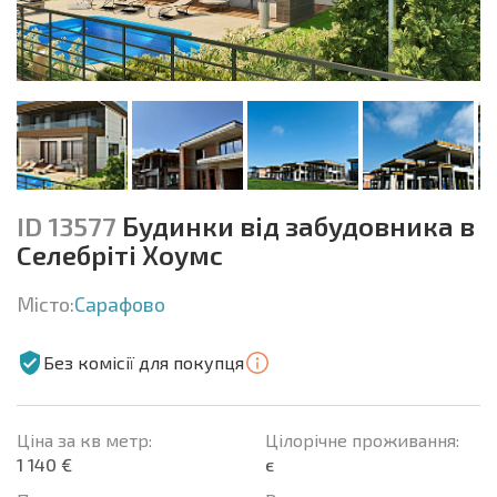
ID 13577
Будинки від забудовника в
Cелебріті Хоумс
Місто:
Сарафово
Без комісії для покупця
Ціна за кв метр:
Цілорічне проживання:
1 140 €
є