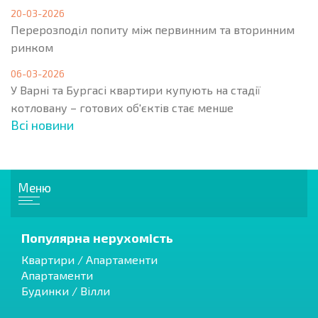
20-03-2026
Перерозподіл попиту між первинним та вторинним
ринком
06-03-2026
У Варні та Бургасі квартири купують на стадії
котловану – готових об'єктів стає менше
Всі новини
Меню
Популярна нерухомість
Квартири / Апартаменти
Апартаменти
Будинки / Вілли