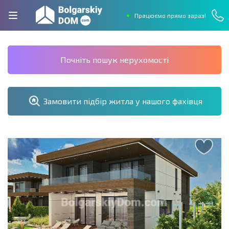
Працюємо прямо зараз!
Почніть пошук нерухомості
Замовити підбір житла у нашого фахівця