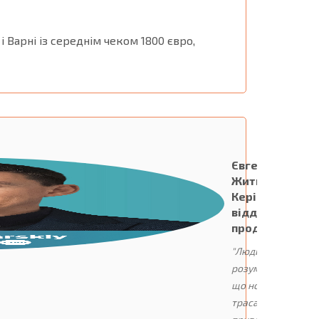
 і Варні із середнім чеком 1800 євро,
Євген
Житніков,
Керівник
відділу
продажів:
"Люди
розуміють,
що нова
траса