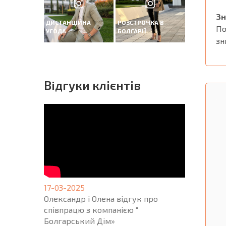
Зн
ДИСТАНЦІЙНА
РОЗСТРОЧКА В
По
УГОДА
БОЛГАРІЇ
зн
Вiдгуки клієнтів
17-03-2025
Олександр і Олена відгук про
співпрацю з компанією "
Болгарський Дім»