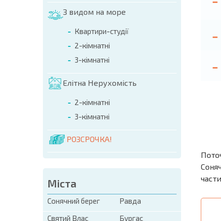
З видом на море
Квартири-студії
2-кімнатні
3-кімнатні
Елітна Нерухомість
2-кімнатні
3-кімнатні
РОЗСРОЧКА!
Пото
Соняч
части
Міста
Сонячний берег
Равда
Святий Влас
Бургас