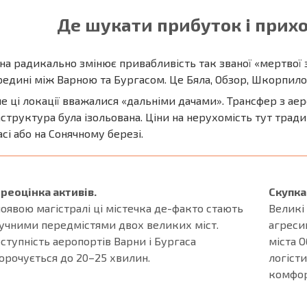
Де шукати прибуток і прих
а радикально змінює привабливість так званої «мертвої 
едині між Варною та Бургасом. Це Бяла, Обзор, Шкорпилов
е ці локації вважалися «дальніми дачами». Трансфер з ае
структура була ізольована. Ціни на нерухомість тут тради
сі або на Сонячному березі.
реоцінка активів.
Скупка
появою магістралі ці містечка де-факто стають
Великі
учними передмістями двох великих міст.
агреси
ступність аеропортів Варни і Бургаса
міста 
орочується до 20–25 хвилин.
логіст
комфор