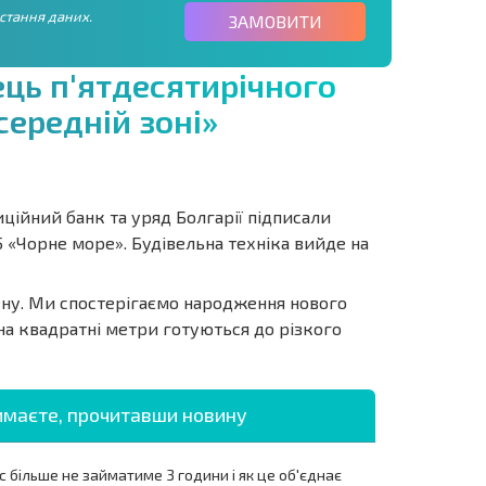
стання даних.
ЗАМОВИТИ
е
ц
ь
п
'
я
т
д
е
с
я
т
и
р
і
ч
н
о
г
о
с
е
р
е
д
н
і
й
з
о
н
і
»
ційний банк та уряд Болгарії підписали
5 «Чорне море». Будівельна техніка вийде на
ену. Ми спостерігаємо народження нового
на квадратні метри готуються до різкого
имаєте, прочитавши новину
 більше не займатиме 3 години і як це об'єднає