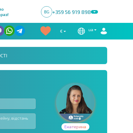
мо
+359 56 919 898
BG
раз!
ua
€
СТІ
Екатерина