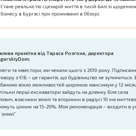
Стане реальністю сценарій життя в тихій Бялі зі щоденн
бізнесу в Бургасі при проживанні в Обзорі.
жлива примітка від Тараса Розгона, директора
lgarskiyDom:
леги та інвестори, ми чекали цього з 2010 року. Підписан
овору з ЄІБ – це гарантія, що будівництво не зупиниться. 
 бачимо вікно можливостей шириною максимум у 12 місяц
тільки перші екскаватори зайдуть на ділянку біля села
ович, власники землі та вторинки в радіусі 10 км миттєв
німуть цінник на 15-20%. Моя рекомендація – входити в у
ї зими."