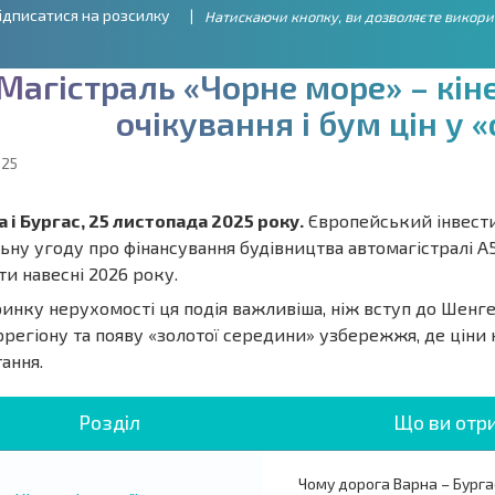
ідписатися на розсилку
Натискаючи кнопку, ви дозволяєте викори
М
а
г
і
с
т
р
а
л
ь
«
Ч
о
р
н
е
м
о
р
е
»
–
к
і
н
о
ч
і
к
у
в
а
н
н
я
і
б
у
м
ц
і
н
у
«
025
 і Бургас, 25 листопада 2025 року.
Європейський інвести
ьну угоду про фінансування будівництва автомагістралі А
ти навесні 2026 року.
ринку нерухомості ця подія важливіша, ніж вступ до Шенг
регіону та появу «золотої середини» узбережжя, де ціни 
ання.
Розділ
Що ви отр
Чому дорога Варна – Бургас