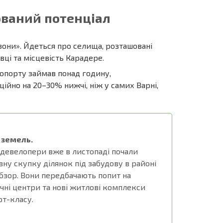
ований потенціал
зони». Йдеться про селища, розташовані
ці та місцевість Карадере.
ропорту займав понад годину,
ційно на 20–30% нижчі, ніж у самих Варні,
 земель.
 девелопери вже в листопаді почали
вну скупку ділянок під забудову в районі
Обзор. Вони передбачають попит на
ичні центри та нові житлові комплекси
т-класу.