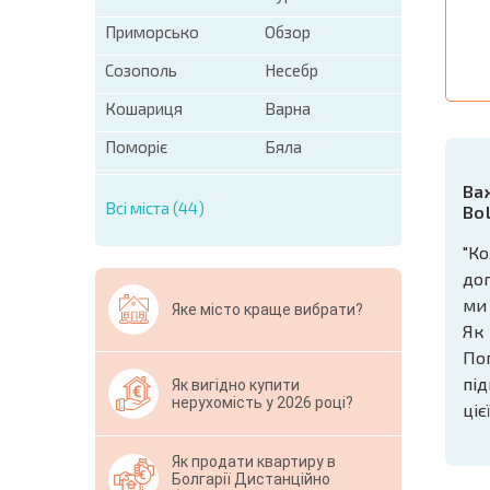
Приморсько
Обзор
Созополь
Несебр
Кошариця
Варна
Поморіє
Бяла
Ва
Всі міста (44)
Bo
"Ко
дог
ми
Яке місто краще вибрати?
Як 
Поп
під
Як вигідно купити
нерухомість у 2026 році?
ціє
Як продати квартиру в
Болгарії Дистанційно