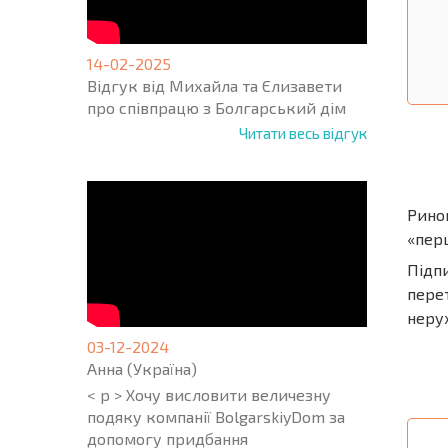
14-02-2025
Відгук від Михайла та Єлизавети
про співпрацю з Болгарський дім
Читати весь відгук
Ринок
«пер
Підп
пере
нерух
03-12-2024
Анна (Україна)
< p > Хочу висловити величезну
подяку компанії BolgarskiyDom за
допомогу придбання