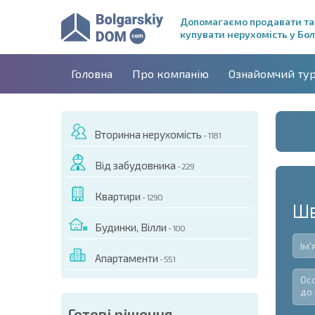
Допомагаємо продавати та
купувати нерухомість у Бол
Головна
Про компанію
Ознайомчий ту
Вторинна нерухомість
- 1181
Від забудовника
- 229
Квартири
- 1290
Шв
Будинки, Вілли
- 100
Апартаменти
- 551
Готові рішення