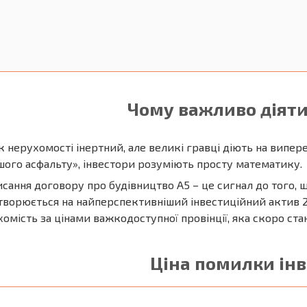
Чому важливо діяти
 нерухомості інертний, але великі гравці діють на випе
шого асфальту», інвестори розуміють просту математику.
исання договору про будівництво А5 – це сигнал до того,
творюється на найперспективніший інвестиційний актив 20
омість за цінами важкодоступної провінції, яка скоро ста
Ціна помилки ін