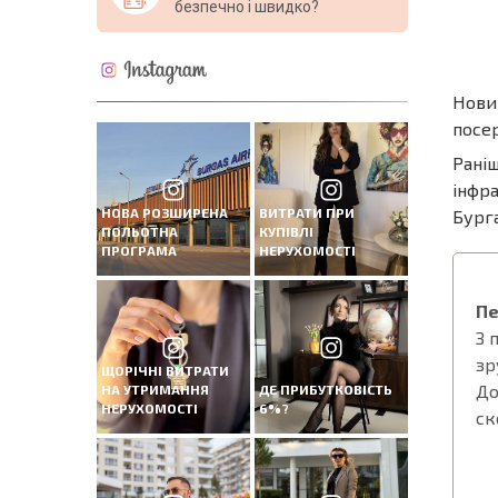
безпечно і швидко?
Новин
посер
Раніш
інфра
НОВА РОЗШИРЕНА
ВИТРАТИ ПРИ
Бурга
ПОЛЬОТНА
КУПІВЛІ
ПРОГРАМА
НЕРУХОМОСТІ
Пе
З 
зр
ЩОРІЧНІ ВИТРАТИ
До
НА УТРИМАННЯ
ДЕ ПРИБУТКОВІСТЬ
НЕРУХОМОСТІ
6%?
ск