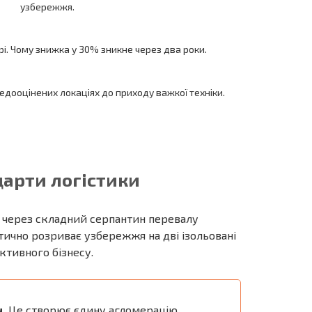
узбережжя.
орі. Чому знижка у 30% зникне через два роки.
недооцінених локаціях до приходу важкої техніки.
дарти логістики
через складний серпантин перевалу
ктично розриває узбережжя на дві ізольовані
ктивного бізнесу.
.
Це створює єдину агломерацію.