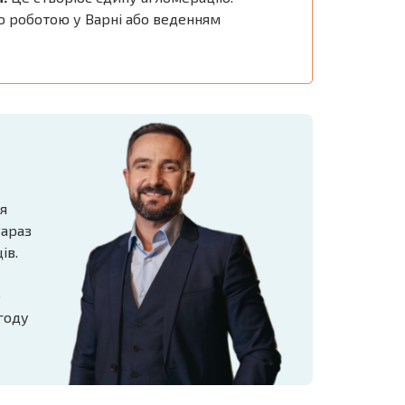
ою роботою у Варні або веденням
ня
Зараз
ів.
о
году