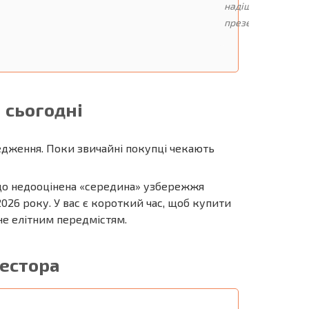
надішлю
презентацію."
 сьогодні
редження. Поки звичайні покупці чекають
 що недооцінена «середина» узбережжя
26 року. У вас є короткий час, щоб купити
не елітним передмістям.
вестора