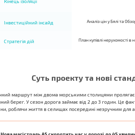
Кінець ізоляції
Аналіз цін у Бялі та Обз
Інвестиційний інсайд
План купівлі нерухомості в 
Стратегія дій
Суть проекту та нові стан
чний маршрут між двома морськими столицями пролягає 
ний берег. У сезон дорога займає від 2 до 3 годин. Це фа
ни, роблячи життя в селищах посередині незручним для а
Нова магістраль А5 скоротить час у дорозі до 45 хвилин