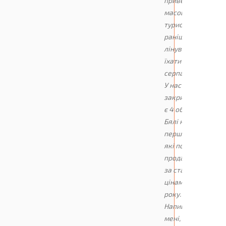
приведе туди
масового
туриста, який
раніше
лінувався
їхати
серпантином.
У нас у
закритій базі
є 4 об'єкти в
Бялі на
першій лінії,
які поки що
продаються
за старими
цінами 2024
року.
Напишіть
мені, я